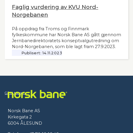
Faglig vurdering av KVU Nord-
Norgebanen
På oppdrag fra Troms og Finnmark
fylkeskommune har Norsk Bane AS gått gjennom
Jernbanedirektoratets konseptvalgutredning om
Nord-Norgebanen, som ble lagt fram 27.9.2023.
Publisert:
14.11.2023
Gå til toppen
Norsk Bane AS
Kirkegata 2
6004 ÅLESUND