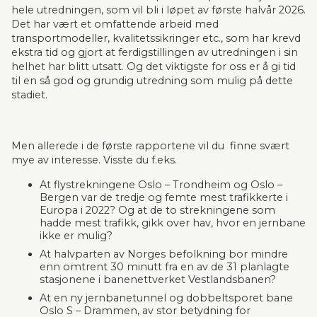
hele utredningen, som vil bli i løpet av første halvår 2026. 
Det har vært et omfattende arbeid med 
transportmodeller, kvalitetssikringer etc., som har krevd 
ekstra tid og gjort at ferdigstillingen av utredningen i sin 
helhet har blitt utsatt. Og det viktigste for oss er å gi tid 
til en så god og grundig utredning som mulig på dette 
stadiet.
Men allerede i de første rapportene vil du  finne svært 
mye av interesse. Visste du f.eks.
At flystrekningene Oslo – Trondheim og Oslo – 
Bergen var de tredje og femte mest trafikkerte i 
Europa i 2022? Og at de to strekningene som 
hadde mest trafikk, gikk over hav, hvor en jernbane 
ikke er mulig?
At halvparten av Norges befolkning bor mindre 
enn omtrent 30 minutt fra en av de 31 planlagte 
stasjonene i banenettverket Vestlandsbanen?
At en ny jernbanetunnel og dobbeltsporet bane 
Oslo S – Drammen, av stor betydning for 