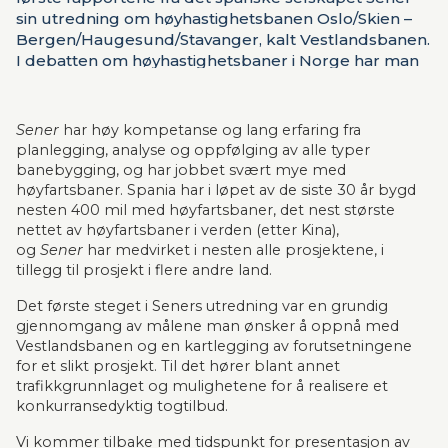
sin utredning om høyhastighetsbanen Oslo/Skien –
Bergen/Haugesund/Stavanger, kalt Vestlandsbanen.
I debatten om høyhastighetsbaner i Norge har man
savnet et nytt og oppdatert grunnlag, siden tidligere,
omfattende utredninger nå ligger 12 år tilbake i tid.
Seners utredning vil derfor være interessant også for
Sener 
har høy kompetanse og lang erfaring fra 
andre aktuelle høyhastighetsbaner i Norge og til
planlegging, analyse og oppfølging av alle typer 
våre naboland.
banebygging, og har jobbet svært mye med 
høyfartsbaner. Spania har i løpet av de siste 30 år bygd 
nesten 400 mil med høyfartsbaner, det nest største 
nettet av høyfartsbaner i verden (etter Kina), 
og 
Sener 
har medvirket i nesten alle prosjektene, i 
tillegg til prosjekt i flere andre land.
Det første steget i Seners utredning var en grundig 
gjennomgang av målene man ønsker å oppnå med 
Vestlandsbanen og en kartlegging av forutsetningene 
for et slikt prosjekt. Til det hører blant annet 
trafikkgrunnlaget og mulighetene for å realisere et 
konkurransedyktig togtilbud.
Vi kommer tilbake med tidspunkt for presentasjon av 