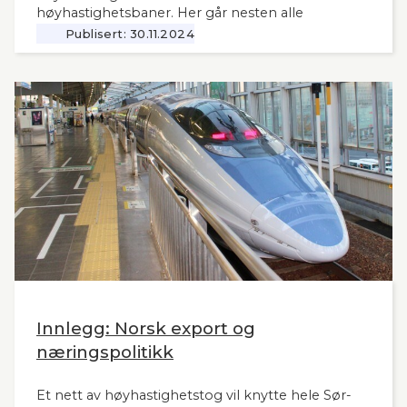
høyhastighetsbaner. Her går nesten alle
jernbanemidlene til det sentrale Østlandet.
Publisert:
30.11.2024
Markedet, mulighetene og behovene for raske,
moderne tog i resten av landet har man tydeligvis
vanskelig for å se. Slik innleder lederne og
sekretær i Lyntogforum Vestlandsbanen
kronikken sin i Stavanger Aftenblad 26.11.2024.
Innlegg: Norsk export og
næringspolitikk
Et nett av høyhastighetstog vil knytte hele Sør-