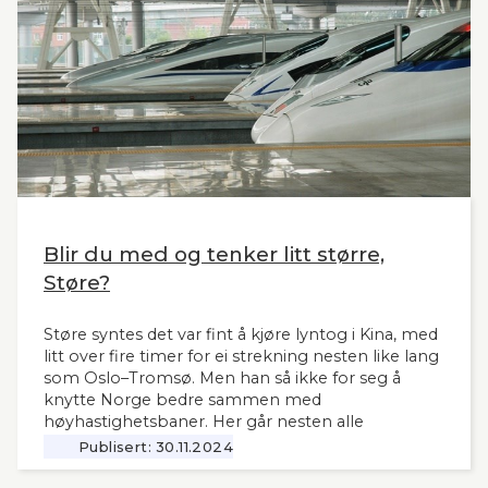
Norge og til våre naboland.
Blir du med og tenker litt større,
Støre?
Støre syntes det var fint å kjøre lyntog i Kina, med
litt over fire timer for ei strekning nesten like lang
som Oslo–Tromsø. Men han så ikke for seg å
knytte Norge bedre sammen med
høyhastighetsbaner. Her går nesten alle
jernbanemidlene til det sentrale Østlandet.
Publisert:
30.11.2024
Markedet, mulighetene og behovene for raske,
moderne tog i resten av landet har man tydeligvis