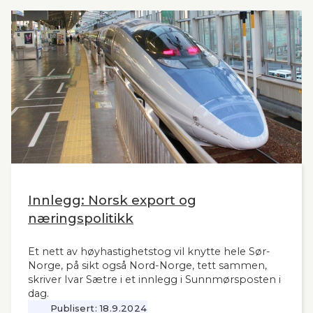
vanskelig for å se. Slik innleder lederne og
sekretær i Lyntogforum Vestlandsbanen
kronikken sin i Stavanger Aftenblad 26.11.2024.
Innlegg: Norsk export og
næringspolitikk
Et nett av høyhastighetstog vil knytte hele Sør-
Norge, på sikt også Nord-Norge, tett sammen,
skriver Ivar Sætre i et innlegg i Sunnmørsposten i
dag.
Publisert:
18.9.2024