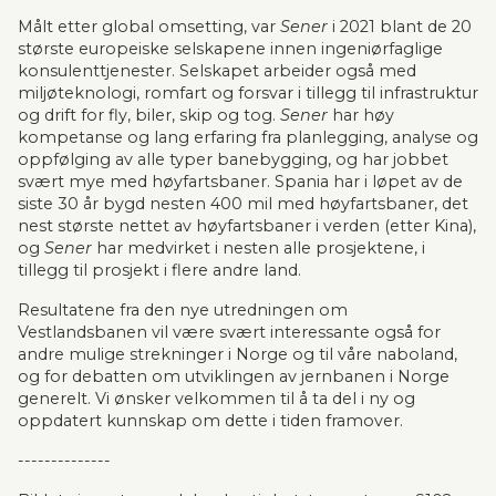
Målt etter global omsetting, var 
Sener 
i 2021 blant de 20 
største europeiske selskapene innen ingeniørfaglige 
konsulenttjenester. Selskapet arbeider også med 
miljøteknologi, romfart og forsvar i tillegg til infrastruktur 
og drift for fly, biler, skip og tog. 
Sener 
har høy 
kompetanse og lang erfaring fra planlegging, analyse og 
oppfølging av alle typer banebygging, og har jobbet 
svært mye med høyfartsbaner. Spania har i løpet av de 
siste 30 år bygd nesten 400 mil med høyfartsbaner, det 
nest største nettet av høyfartsbaner i verden (etter Kina), 
og 
Sener 
har medvirket i nesten alle prosjektene, i 
tillegg til prosjekt i flere andre land.
Resultatene fra den nye utredningen om 
Vestlandsbanen vil være svært interessante også for 
andre mulige strekninger i Norge og til våre naboland, 
og for debatten om utviklingen av jernbanen i Norge 
generelt. Vi ønsker velkommen til å ta del i ny og 
oppdatert kunnskap om dette i tiden framover.
--------------