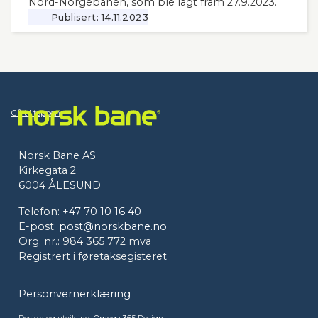
Nord-Norgebanen, som ble lagt fram 27.9.2023.
Publisert:
14.11.2023
Gå til toppen
Norsk Bane AS
Kirkegata 2
6004 ÅLESUND
Telefon:
+47 70 10 16 40
E-post:
post@norskbane.no
Org. nr.: 984 365 772 mva
Registrert i føretaksegisteret
Personvernerklæring