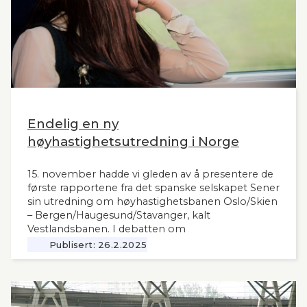
Endelig en ny
høyhastighetsutredning i Norge
15. november hadde vi gleden av å presentere de
første rapportene fra det spanske selskapet Sener
sin utredning om høyhastighetsbanen Oslo/Skien
– Bergen/Haugesund/Stavanger, kalt
Vestlandsbanen. I debatten om
høyhastighetsbaner i Norge har man savnet et
Publisert:
26.2.2025
nytt og oppdatert grunnlag, siden tidligere,
omfattende utredninger nå ligger 12 år tilbake i
tid. Seners utredning vil derfor være interessant
også for andre aktuelle høyhastighetsbaner i