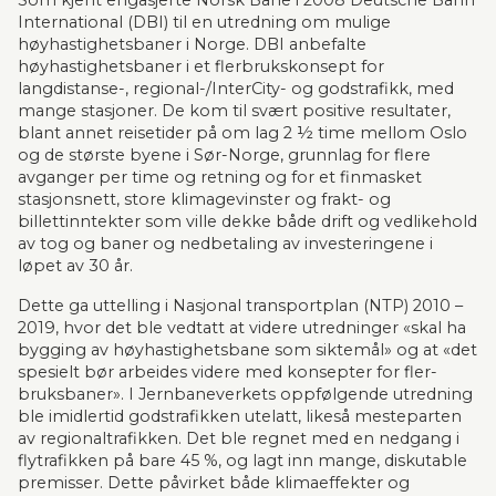
Som kjent engasjerte Norsk Bane i 2008 Deutsche Bahn 
International (DBI) til en utredning om mulige 
høyhastighetsbaner i Norge. DBI anbefalte 
høyhastighetsbaner i et flerbrukskonsept for 
langdistanse-, regional-/InterCity- og godstrafikk, med 
mange stasjoner. De kom til svært positive resultater, 
blant annet reisetider på om lag 2 ½ time mellom Oslo 
og de største byene i Sør-Norge, grunnlag for flere 
avganger per time og retning og for et finmasket 
stasjonsnett, store klimagevinster og frakt- og 
billettinntekter som ville dekke både drift og vedlikehold 
av tog og baner og nedbetaling av investeringene i 
løpet av 30 år. 
Dette ga uttelling i Nasjonal transportplan (NTP) 2010 – 
2019, hvor det ble vedtatt at videre utredninger «skal ha 
bygging av høyhastighetsbane som siktemål» og at «det 
spesielt bør arbeides videre med konsepter for fler­
bruks­baner». I Jernbaneverkets oppfølgende utredning 
ble imidlertid godstrafikken utelatt, likeså mesteparten 
av regionaltrafikken. Det ble regnet med en nedgang i 
flytrafikken på bare 45 %, og lagt inn mange, diskutable 
premisser. Dette påvirket både klimaeffekter og 