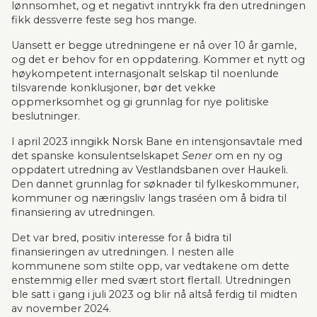
lønnsomhet, og et negativt inntrykk fra den utredningen 
fikk dessverre feste seg hos mange. 
Uansett er begge utredningene er nå over 10 år gamle, 
og det er behov for en oppdatering. Kommer et nytt og 
høy­kompetent internasjonalt selskap til noenlunde 
tilsvarende konklusjoner, bør det vekke 
oppmerksomhet og gi grunnlag for nye politiske 
beslutninger.
I april 2023 inngikk Norsk Bane en intensjonsavtale med 
det spanske konsulentselskapet 
Sener
 om en ny og 
oppdatert utredning av Vestlandsbanen over Haukeli. 
Den dannet grunnlag for søknader til fylkeskommuner, 
kommuner og næringsliv langs traséen om å bidra til 
finansiering av utredningen.
Det var bred, positiv interesse for å bidra til 
finansieringen av utredningen. I nesten alle 
kommunene som stilte opp, var vedtakene om dette 
enstemmig eller med svært stort flertall. Utredningen 
ble satt i gang i juli 2023 og blir nå altså ferdig til midten 
av november 2024.