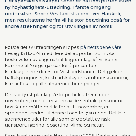
Det spanske selskapet Sener er nå i innspurten av en
ny høyhastighets-utredning. I første omgang
undersøker Sener Vestlandsbanen over Haukeli,
men resultatene herfra vil ha stor betydning også for
andre strekninger og for utviklingen av norsk
jernbane generelt. Norsk Bane, er oppdragsgiver for
utredningen.
Første del av utredningen slippes 
på nettsidene våre
fredag 15.11.2024 med flere delrapporter, som bl.a. 
beskrivelser av dagens trafikkgrunnlag. Så vil Sener 
komme til Norge i januar for å presentere 
konklusjonene deres for Vestlandsbanen. Det gjelder 
trafikkprognoser, kostnadskalkyler, samfunnsøkonomi, 
klimaeffekt og alle tilhørende beregninger.
Det var først planlagt å slippe hele utredningen i 
november, men etter at en av de sentrale personene 
hos Sener måtte melde forfall til november, er 
opplegget endret til denne todelte løsningen. Det blir 
spennende tider for alle som er opptatt av rask 
transport, næring, bosetting, klima og natur. 