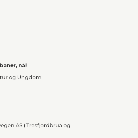
baner, nå!
&R Natur og Ungdom