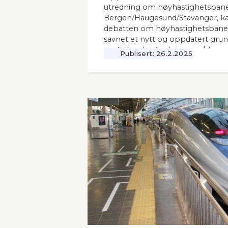
utredning om høyhastighetsbane
Bergen/Haugesund/Stavanger, kal
debatten om høyhastighetsbaner
savnet et nytt og oppdatert grunnl
omfattende utredninger nå ligger 12
Publisert:
26.2.2025
Seners utredning vil derfor være 
andre aktuelle høyhastighetsbaner
naboland.