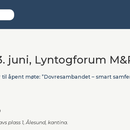
. juni, Lyntogforum M&
 til åpent møte: ”Dovresambandet – smart samferd
0
vs plass 1, Ålesund, kantina.