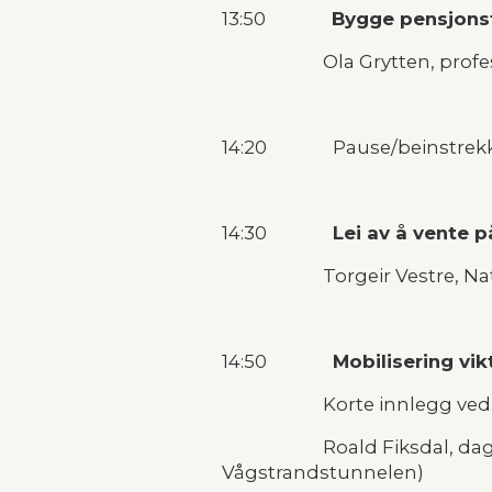
13:50               
Bygge pensjonsf
                       Ola Grytt
14:20               Pause/beinstrek
14:30               
Lei av å vente 
                       Torgeir 
14:50               
Mobilisering vikt
                       Korte innlegg ved
                       Roald Fiksdal, daglig leder Vestnes Næringsforum, styreleder Eksportvegen AS (Tresfjordbrua og 
Vågstrandstunnelen)