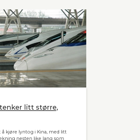
enker litt større,
 å kjøre lyntog i Kina, med litt
trekning nesten like lang som