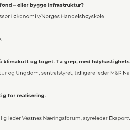
ond – eller bygge infrastruktur?
en, professor i økonomi v/Norges Handelshøyskole 
k
på klimakutt og toget. Ta grep, med høyhastighets
Vestre, Natur og Ungdom, sentralstyret, tidligere leder M
ig for realisering.
: