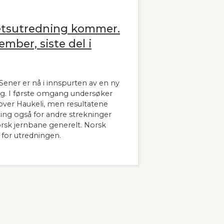
etsutredning kommer.
ember, siste del i
ener er nå i innspurten av en ny
g. I første omgang undersøker
ver Haukeli, men resultatene
dning også for andre strekninger
orsk jernbane generelt. Norsk
 for utredningen.