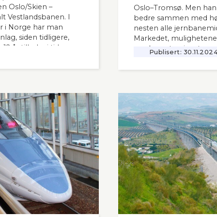
n Oslo/Skien –
Oslo–Tromsø. Men han s
t Vestlandsbanen. I
bedre sammen med høy
 i Norge har man
nesten alle jernbanemid
ag, siden tidligere,
Markedet, mulighetene
 år tilbake i tid.
moderne tog i resten av
Publisert:
30.11.202
interessant også for
vanskelig for å se. Slik
 i Norge og til våre
Lyntogforum Vestlands
Aftenblad 26.11.2024.