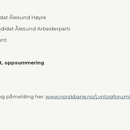
idat Ålesund Høyre
ndidat Ålesund Arbeiderparti
ent
tt, oppsummering
og påmelding her: 
www.norskbane.no/Lyntogforum