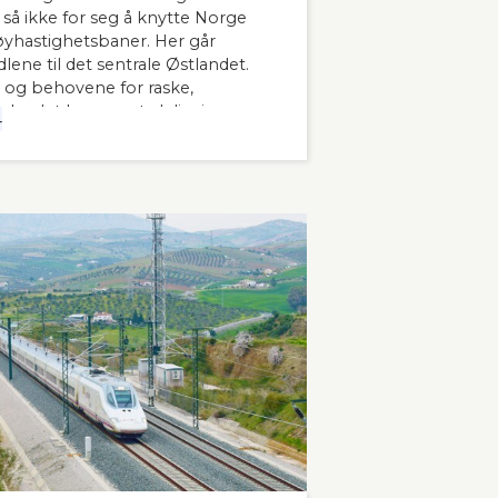
å ikke for seg å knytte Norge
hastighetsbaner. Her går
lene til det sentrale Østlandet.
 og behovene for raske,
 landet har man tydeligvis
4
 innleder lederne og sekretær i
banen kronikken sin i Stavanger