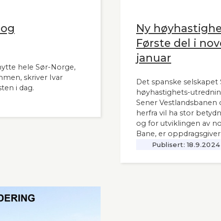
 og
Ny høyhastigh
Første del i nov
januar
nytte hele Sør-Norge,
mmen, skriver Ivar
Det spanske selskapet S
ten i dag.
høyhastighets-utrednin
Sener Vestlandsbanen o
herfra vil ha stor bety
og for utviklingen av n
Bane, er oppdragsgiver
Publisert:
18.9.2024