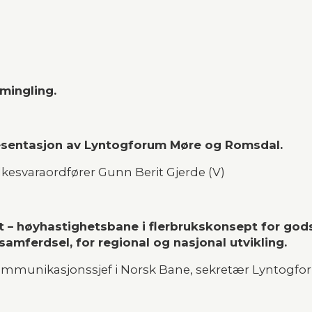
mingling.
sentasjon av Lyntogforum Møre og Romsdal.
kesvaraordfører Gunn Berit Gjerde (V)
– høyhastighetsbane i flerbrukskonsept for gods 
amferdsel, for regional og nasjonal utvikling.
. Bjørlo, kommunikasjonssjef i Norsk Bane, sekretær Lynto