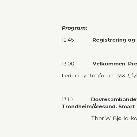
Program:
12:45               
Registrering og 
13:00               
Velkommen. Pre
Leder i Lyntogforum M&R, fyl
13:10               
Dovresambandet 
Trondheim/Ålesund. Smart s
                        Thor W