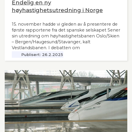
Endelig en ny
høyhastighetsutredning i Norge
15. november hadde vi gleden av å presentere de
første rapportene fra det spanske selskapet Sener
sin utredning om høyhastighetsbanen Oslo/Skien
– Bergen/Haugesund/Stavanger, kalt
Vestlandsbanen. I debatten om
høyhastighetsbaner i Norge har man savnet et
Publisert:
26.2.2025
nytt og oppdatert grunnlag, siden tidligere,
omfattende utredninger nå ligger 12 år tilbake i
tid. Seners utredning vil derfor være interessant
også for andre aktuelle høyhastighetsbaner i
Norge og til våre naboland.