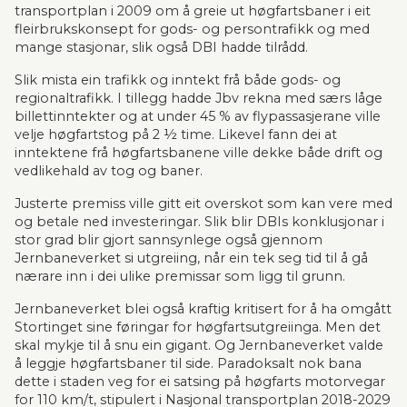
transportplan i 2009 om å greie ut høgfartsbaner i eit 
fleirbrukskonsept for gods- og persontrafikk og med 
mange stasjonar, slik også DBI hadde tilrådd.
Slik mista ein trafikk og inntekt frå både gods- og 
regionaltrafikk. I tillegg hadde Jbv rekna med særs låge 
billettinntekter og at under 45 % av flypassasjerane ville 
velje høgfartstog på 2 ½ time. Likevel fann dei at 
inntektene frå høgfartsbanene ville dekke både drift og 
vedlikehald av tog og baner.
Justerte premiss ville gitt eit overskot som kan vere med 
og betale ned investeringar. Slik blir DBIs konklusjonar i 
stor grad blir gjort sannsynlege også gjennom 
Jernbaneverket si utgreiing, når ein tek seg tid til å gå 
nærare inn i dei ulike premissar som ligg til grunn.
Jernbaneverket blei også kraftig kritisert for å ha omgått 
Stortinget sine føringar for høgfartsutgreiinga. Men det 
skal mykje til å snu ein gigant. Og Jernbaneverket valde 
å leggje høgfartsbaner til side. Paradoksalt nok bana 
dette i staden veg for ei satsing på høgfarts motorvegar 
for 110 km/t, stipulert i Nasjonal transportplan 2018-2029 