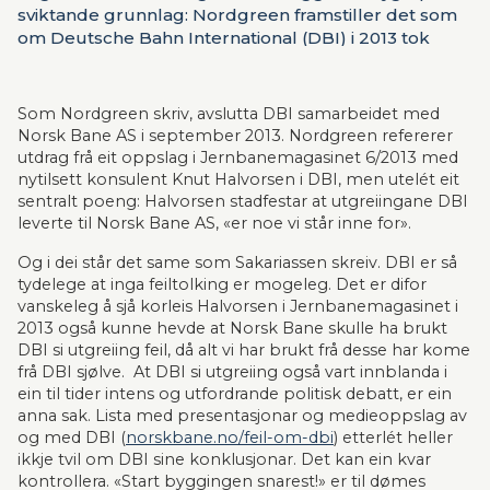
sviktande grunnlag: Nordgreen framstiller det som
om Deutsche Bahn International (DBI) i 2013 tok
avstand frå utgreiingane dei hadde levert til Norsk
Bane AS i åra før. Det er feil.» Det skriv
kommunikasjonssjef Thor W. Bjørlo i eit tilsvar, og
Som Nordgreen skriv, avslutta DBI samarbeidet med 
held fram:
Norsk Bane AS i september 2013. Nordgreen refererer 
utdrag frå eit oppslag i Jernbanemagasinet 6/2013 med 
nytilsett konsulent Knut Halvorsen i DBI, men utelét eit 
sentralt poeng: Halvorsen stadfestar at utgreiingane DBI 
leverte til Norsk Bane AS, «er noe vi står inne for».
Og i dei står det same som Sakariassen skreiv. DBI er så 
tydelege at inga feiltolking er mogeleg. Det er difor 
vanskeleg å sjå korleis Halvorsen i Jernbanemagasinet i 
2013 også kunne hevde at Norsk Bane skulle ha brukt 
DBI si utgreiing feil, då alt vi har brukt frå desse har kome 
frå DBI sjølve.  At DBI si utgreiing også vart innblanda i 
ein til tider intens og utfordrande politisk debatt, er ein 
anna sak. Lista med presentasjonar og medieoppslag av 
og med DBI (
norskbane.no/feil-om-dbi
) etterlét heller 
ikkje tvil om DBI sine konklusjonar. Det kan ein kvar 
kontrollera. «Start byggingen snarest!» er til dømes 