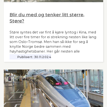
Blir du med og tenker litt større,
Støre?
Støre syntes det var fint å kjøre lyntog i Kina, med
litt over fire timer for ei strekning nesten like lang
som Oslo–Tromsø. Men han så ikke for seg å
knytte Norge bedre sammen med
høyhastighetsbaner. Her går nesten alle
jernbanemidlene til det sentrale Østlandet.
Publisert:
30.11.2024
Markedet, mulighetene og behovene for raske,
moderne tog i resten av landet har man tydeligvis
vanskelig for å se. Slik innleder lederne og
sekretær i Lyntogforum Vestlandsbanen
kronikken sin i Stavanger Aftenblad 26.11.2024.