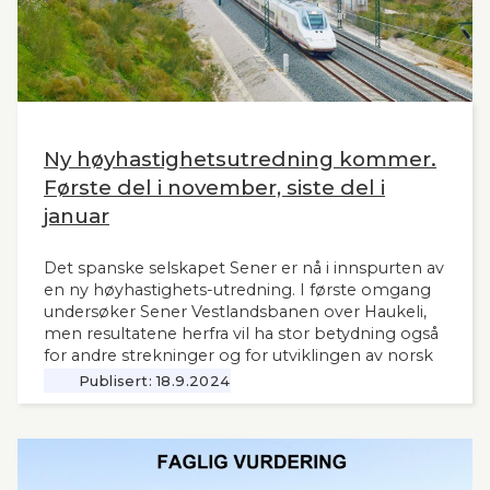
Ny høyhastighetsutredning kommer.
Første del i november, siste del i
januar
Det spanske selskapet Sener er nå i innspurten av
en ny høyhastighets-utredning. I første omgang
undersøker Sener Vestlandsbanen over Haukeli,
men resultatene herfra vil ha stor betydning også
for andre strekninger og for utviklingen av norsk
jernbane generelt. Norsk Bane, er oppdragsgiver
Publisert:
18.9.2024
for utredningen.