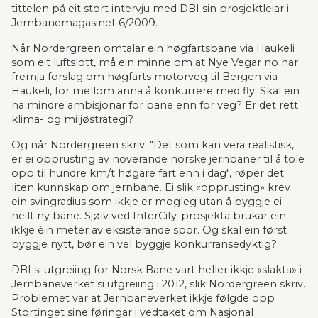
tittelen på eit stort intervju med DBI sin prosjektleiar i 
Jernbanemagasinet 6/2009.
Når Nordergreen omtalar ein høgfartsbane via Haukeli 
som eit luftslott, må ein minne om at Nye Vegar no har 
fremja forslag om høgfarts motorveg til Bergen via 
Haukeli, for mellom anna å konkurrere med fly. Skal ein 
ha mindre ambisjonar for bane enn for veg? Er det rett 
klima- og miljøstrategi?
Og når Nordergreen skriv: "Det som kan vera realistisk, 
er ei opprusting av noverande norske jernbaner til å tole 
opp til hundre km/t høgare fart enn i dag", røper det 
liten kunnskap om jernbane. Ei slik «opprusting» krev 
ein svingradius som ikkje er mogleg utan å byggje ei 
heilt ny bane. Sjølv ved InterCity-prosjekta brukar ein 
ikkje éin meter av eksisterande spor. Og skal ein først 
byggje nytt, bør ein vel byggje konkurransedyktig?
DBI si utgreiing for Norsk Bane vart heller ikkje «slakta» i 
Jernbaneverket si utgreiing i 2012, slik Nordergreen skriv. 
Problemet var at Jernbaneverket ikkje følgde opp 
Stortinget sine føringar i vedtaket om Nasjonal 