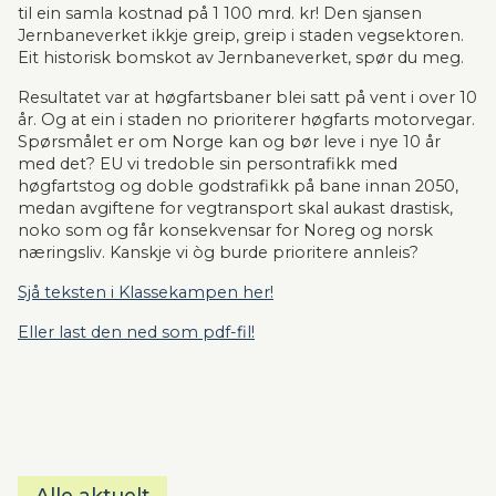
til ein samla kostnad på 1 100 mrd. kr! Den sjansen 
Jernbaneverket ikkje greip, greip i staden vegsektoren. 
Eit historisk bomskot av Jernbaneverket, spør du meg.
Resultatet var at høgfartsbaner blei satt på vent i over 10 
år. Og at ein i staden no prioriterer høgfarts motorvegar. 
Spørsmålet er om Norge kan og bør leve i nye 10 år 
med det? EU vi tredoble sin persontrafikk med 
høgfartstog og doble godstrafikk på bane innan 2050, 
medan avgiftene for vegtransport skal aukast drastisk, 
noko som og får konsekvensar for Noreg og norsk 
næringsliv. Kanskje vi òg burde prioritere annleis?
Sjå teksten i Klassekampen her!
Eller last den ned som pdf-fil!
Alle aktuelt