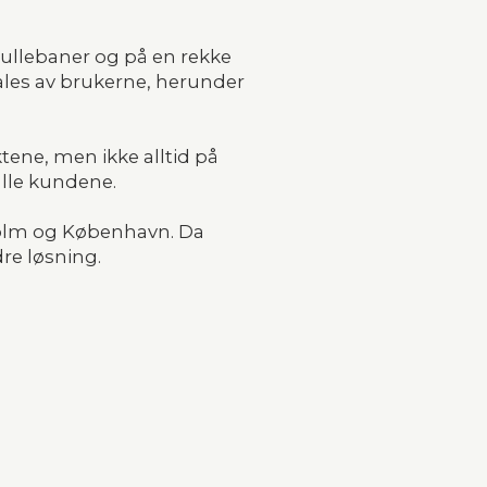
ullebaner og på en rekke 
ales av brukerne, herunder 
ene, men ikke alltid på 
alle kundene.
olm og København. Da 
re løsning.