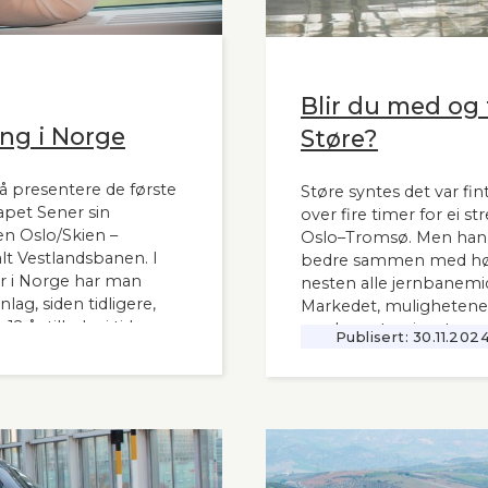
Blir du med og t
ng i Norge
Støre?
å presentere de første
Støre syntes det var fint
apet Sener sin
over fire timer for ei s
n Oslo/Skien –
Oslo–Tromsø. Men han s
t Vestlandsbanen. I
bedre sammen med høy
 i Norge har man
nesten alle jernbanemid
ag, siden tidligere,
Markedet, mulighetene
 år tilbake i tid.
moderne tog i resten av
Publisert:
30.11.202
interessant også for
vanskelig for å se. Slik
 i Norge og til våre
Lyntogforum Vestlands
Aftenblad 26.11.2024.