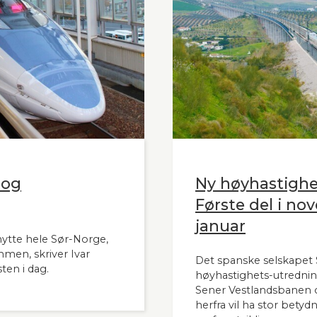
 og
Ny høyhastigh
Første del i nov
januar
nytte hele Sør-Norge,
mmen, skriver Ivar
Det spanske selskapet S
ten i dag.
høyhastighets-utrednin
Sener Vestlandsbanen o
herfra vil ha stor bety