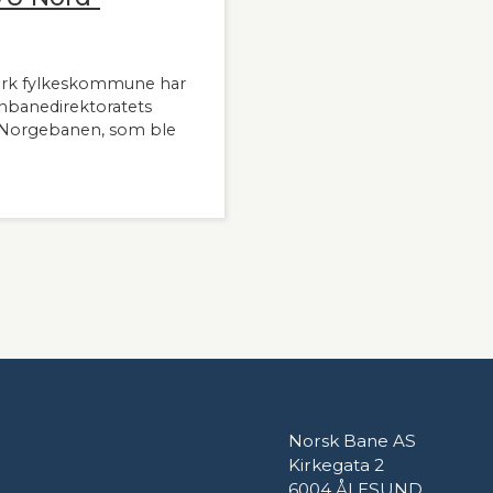
ark fylkeskommune har
nbanedirektoratets
-Norgebanen, som ble
Norsk Bane AS
Kirkegata 2
6004 ÅLESUND