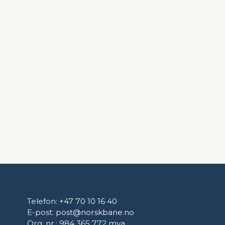
Telefon:
+47 70 10 16 40
E-post:
post@norskbane.no
Org. nr.: 984 365 772 mva