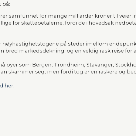
 på: 
r samfunnet for mange milliarder kroner til veier, r
llige for skattebetalerne, fordi de i hovedsak nedbet
per høyhastighetstogene på steder imellom endepunkt
n bred markedsdekning, og en veldig rask reise for 
 nå byer som Bergen, Trondheim, Stavanger, Stockh
i man skammer seg, men fordi tog er en raskere og bed
d her.