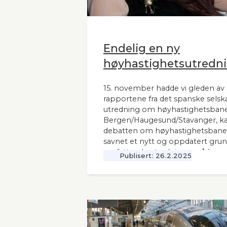
Endelig en ny
høyhastighetsutredni
15. november hadde vi gleden av 
rapportene fra det spanske selsk
utredning om høyhastighetsbane
Bergen/Haugesund/Stavanger, kal
debatten om høyhastighetsbaner
savnet et nytt og oppdatert grunnl
omfattende utredninger nå ligger 12
Publisert:
26.2.2025
Seners utredning vil derfor være 
andre aktuelle høyhastighetsbaner
naboland.