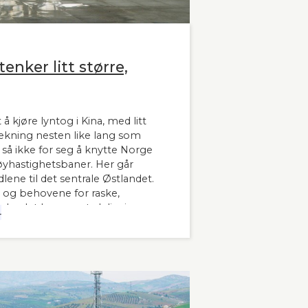
enker litt større,
 å kjøre lyntog i Kina, med litt
trekning nesten like lang som
å ikke for seg å knytte Norge
hastighetsbaner. Her går
lene til det sentrale Østlandet.
 og behovene for raske,
 landet har man tydeligvis
4
 innleder lederne og sekretær i
banen kronikken sin i Stavanger