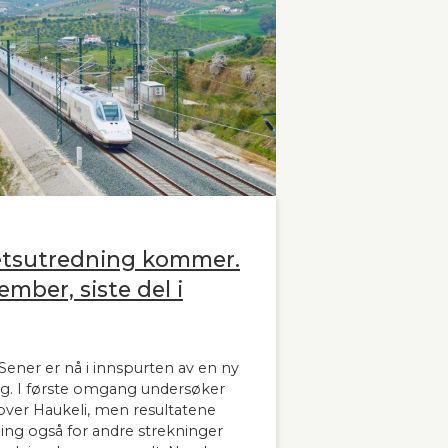
etsutredning kommer.
ember, siste del i
ener er nå i innspurten av en ny
g. I første omgang undersøker
ver Haukeli, men resultatene
dning også for andre strekninger