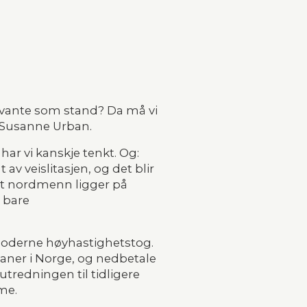
levante som stand? Da må vi 
kt Susanne Urban.
ar vi kanskje tenkt. Og: 
av veislitasjen, og det blir 
at nordmenn ligger på 
 bare 
moderne høyhastighetstog. 
baner i Norge, og nedbetale 
 utredningen til tidligere 
me.