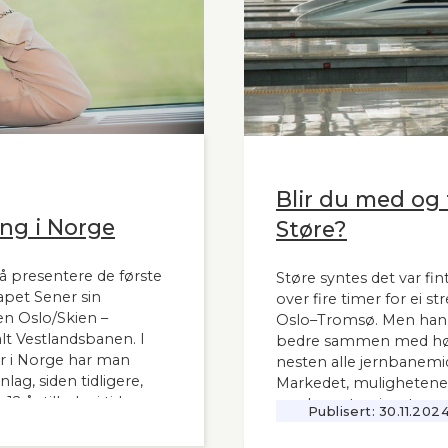
Blir du med og t
ng i Norge
Støre?
å presentere de første
Støre syntes det var fint
apet Sener sin
over fire timer for ei s
n Oslo/Skien –
Oslo–Tromsø. Men han s
t Vestlandsbanen. I
bedre sammen med høy
 i Norge har man
nesten alle jernbanemid
ag, siden tidligere,
Markedet, mulighetene
 år tilbake i tid.
moderne tog i resten av
Publisert:
30.11.202
interessant også for
vanskelig for å se. Slik
 i Norge og til våre
Lyntogforum Vestlands