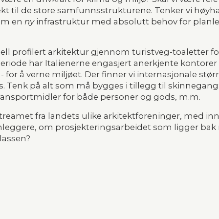
sjekt til de store samfunnsstrukturene. Tenker vi høy
om en 
ny
 infrastruktur med absolutt behov for planleg
ll profilert arkitektur gjennom turistveg-toaletter for
riode har Italienerne engasjert anerkjente kontorer t
- for å verne miljøet. Der finner vi internasjonale st
. Tenk på alt som må bygges i tillegg til skinnegang: s
ransportmidler for både personer og gods, m.m.
reamet fra landets ulike arkitektforeninger, med in
anleggere, om prosjekteringsarbeidet som ligger ba
klassen?