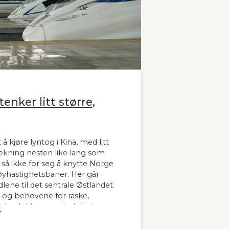
enker litt større,
 å kjøre lyntog i Kina, med litt
trekning nesten like lang som
å ikke for seg å knytte Norge
hastighetsbaner. Her går
lene til det sentrale Østlandet.
 og behovene for raske,
 landet har man tydeligvis
4
 innleder lederne og sekretær i
banen kronikken sin i Stavanger