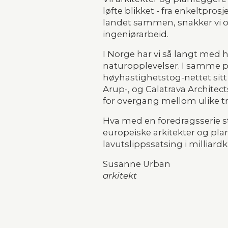
løfte blikket - fra enkeltpro
landet sammen, snakker vi 
ingeniørarbeid.
I Norge har vi så langt med he
naturopplevelser. I samme pe
høyhastighetstog-nettet sitt 
Arup-, og Calatrava Architects
for overgang mellom ulike t
Hva med en foredragsserie st
europeiske arkitekter og pl
lavutslippssatsing i milliard
Susanne Urban
arkitekt