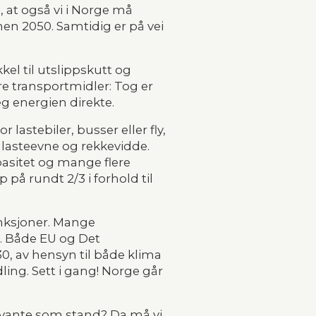
 at også vi i Norge må 
en 2050. Samtidig er på vei 
el til utslippskutt og 
e transportmidler: Tog er 
g energien direkte.
lastebiler, busser eller fly, 
 lasteevne og rekkevidde. 
pasitet og mange flere 
å rundt 2/3 i forhold til 
nksjoner. Mange 
. Både EU og Det 
, av hensyn til både klima 
ing. Sett i gang! Norge går 
levante som stand? Da må vi 