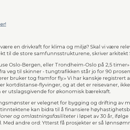
er!
 være en drivkraft for klima og miljø? Skal vi være re
sjekt til de store samfunnsstrukturene, skriver arkite
use Oslo-Bergen, eller Trondheim-Oslo på 2,5 timer» h
 veg til skinner - tungtrafikken står jo for 90 prosent 
r bruker tog framfor fly.» Vi har kanskje registrert 
 kortdistanse-flyvinger, og at det er reisevaner, ikke
er utslagsgivende for økonomisk bærekraft.
ingsmønster er velegnet for bygging og drifting av 
raktinntektene kan bidra til å finansiere høyhastighets
sjoner og omlastningsfasiliteter 
i løpet av 30 år, ifølge
 Med andre ord: Ytterst få prosjekter er så lønnsøm