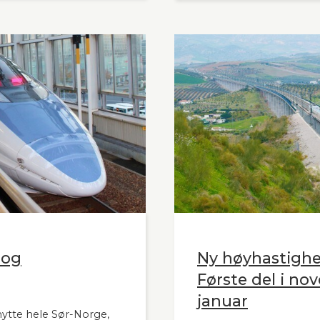
Aftenblad 26.11.2024.
 og
Ny høyhastigh
Første del i nov
januar
nytte hele Sør-Norge,