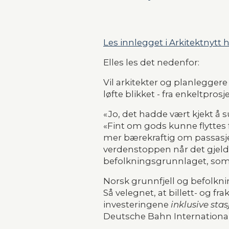
Les innlegget i Arkitektnytt h
Elles les det nedenfor:
Vil arkitekter og planleggere
løfte blikket - fra enkeltpro
«Jo, det hadde vært kjekt å s
«Fint om gods kunne flyttes fra
mer bærekraftig om passasjere
verdenstoppen når det gjelder
befolkningsgrunnlaget, som 
Norsk grunnfjell og befolkn
Så velegnet, at billett- og f
investeringene
 inklusive sta
Deutsche Bahn International.