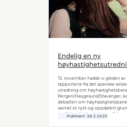
Endelig en ny
høyhastighetsutredni
15. november hadde vi gleden av 
rapportene fra det spanske selsk
utredning om høyhastighetsbane
Bergen/Haugesund/Stavanger, kal
debatten om høyhastighetsbaner
savnet et nytt og oppdatert grunnl
omfattende utredninger nå ligger 12
Publisert:
26.2.2025
Seners utredning vil derfor være 
andre aktuelle høyhastighetsbaner