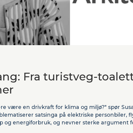
ng: Fra turistveg-toalette
ner
ere være en drivkraft for klima og miljø?" spør Sus
blematiserer satsinga på elektriske personbiler, fl
p og energiforbruk, og nevner sterke argument for