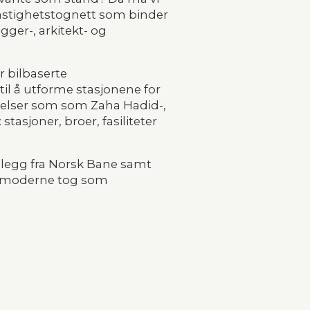
hastighetstognett som binder 
ger-, arkitekt- og 
 bilbaserte 
il å utforme stasjonene for 
ørrelser som som Zaha Hadid-, 
tasjoner, broer, fasiliteter 
nlegg fra Norsk Bane samt 
k moderne tog som 