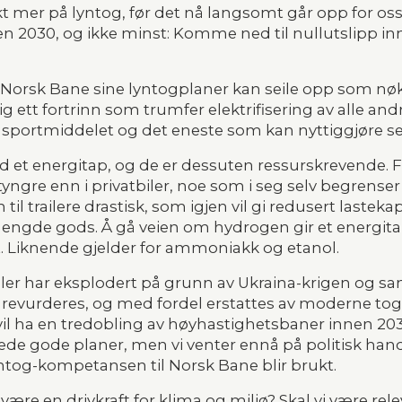
kt mer på lyntog, før det nå langsomt går opp for oss,
n 2030, og ikke minst: Komme ned til nullutslipp inn
t Norsk Bane sine lyntogplaner kan seile opp som nøkk
 ett fortrinn som trumfer elektrifisering av alle andr
nsportmiddelet og det eneste som kan nyttiggjøre se
id et energitap, og de er dessuten ressurskrevende. For 
 tyngre enn i privatbiler, noe som i seg selv begrenser
til trailere drastisk, som igjen vil gi redusert lasteka
engde gods. Å gå veien om hydrogen gir et energitap p
ft. Liknende gjelder for ammoniakk og etanol.
ler har eksplodert på grunn av Ukraina-krigen og sa
 revurderes, og med fordel erstattes av moderne tog
vil ha en tredobling av høyhastighetsbaner innen 2030
erede gode planer, men vi venter ennå på politisk handl
yntog-kompetansen til Norsk Bane blir brukt.
 være en drivkraft for klima og miljø? Skal vi være re