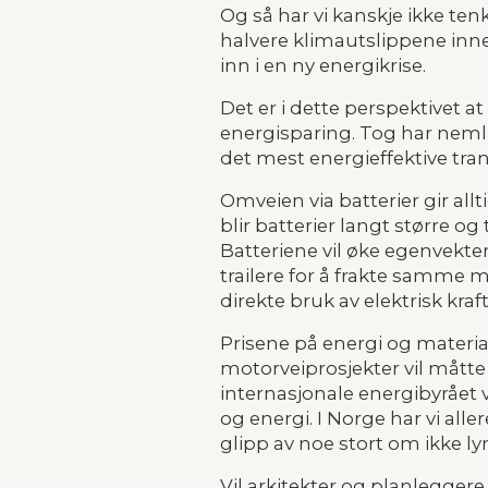
Og så har vi kanskje ikke ten
halvere klimautslippene inne
inn i en ny energikrise.
Det er i dette perspektivet a
energisparing. Tog har nemlig
det mest energieffektive tra
Omveien via batterier gir allt
blir batterier langt større og
Batteriene vil øke egenvekten 
trailere for å frakte samme m
direkte bruk av elektrisk kra
Prisene på energi og materia
motorveiprosjekter vil måtte
internasjonale energibyrået 
og energi. I Norge har vi all
glipp av noe stort om ikke l
Vil arkitekter og planleggere