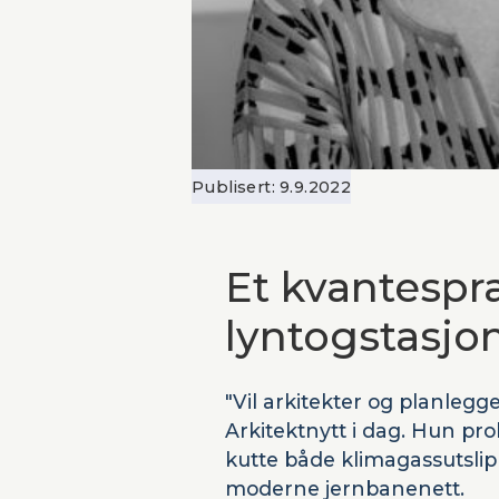
Publisert:
9.9.2022
Et kvantespra
lyntogstasjo
"Vil arkitekter og planlegg
Arkitektnytt i dag. Hun pro
kutte både klimagassutslip
moderne jernbanenett.