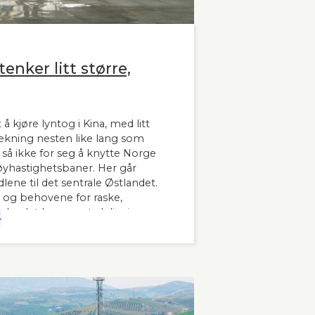
enker litt større,
 å kjøre lyntog i Kina, med litt
trekning nesten like lang som
å ikke for seg å knytte Norge
hastighetsbaner. Her går
lene til det sentrale Østlandet.
 og behovene for raske,
 landet har man tydeligvis
4
 innleder lederne og sekretær i
banen kronikken sin i Stavanger