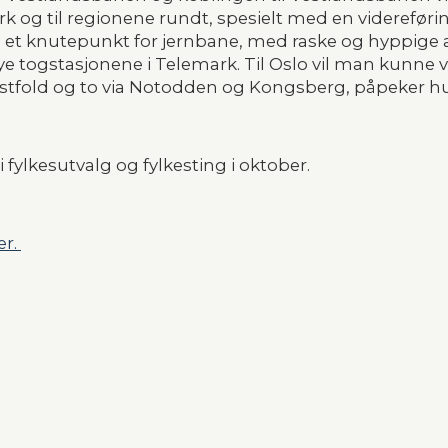
k og til regionene rundt, spesielt med en videreføring
li et knutepunkt for jernbane, med raske og hyppige
i nye togstasjonene i Telemark. Til Oslo vil man kunne
Vestfold og to via Notodden og Kongsberg, påpeker h
 fylkesutvalg og fylkesting i oktober.
r. 