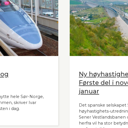
 og
Ny høyhastigh
Første del i nov
januar
nytte hele Sør-Norge,
mmen, skriver Ivar
Det spanske selskapet S
ten i dag.
høyhastighets-utrednin
Sener Vestlandsbanen o
herfra vil ha stor bety