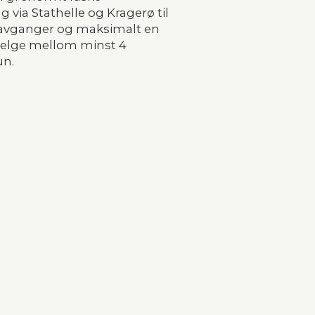
 via Stathelle og Kragerø til 
 avganger og maksimalt en 
 velge mellom minst 4 
un.