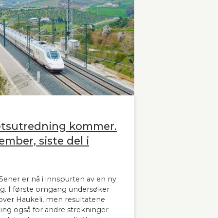
etsutredning kommer.
ember, siste del i
ener er nå i innspurten av en ny
g. I første omgang undersøker
ver Haukeli, men resultatene
dning også for andre strekninger