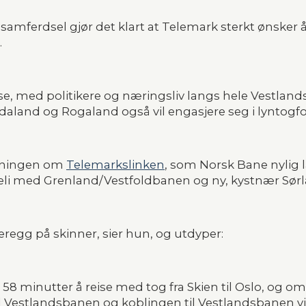
 samferdsel gjør det klart at Telemark sterkt ønsker
.
ianse, med politikere og næringsliv langs hele Vestlan
rdaland og Rogaland også vil engasjere seg i lyntogfo
edningen om 
Telemarkslinken
, som Norsk Bane nylig l
li med Grenland/Vestfoldbanen og ny, kystnær Sør
eregg på skinner, sier hun, og utdyper:
 58 minutter å reise med tog fra Skien til Oslo, og omt
 Vestlandsbanen og koblingen til Vestlandsbanen vil