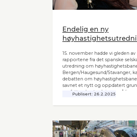
Endelig en ny
høyhastighetsutredni
15. november hadde vi gleden av 
rapportene fra det spanske selsk
utredning om høyhastighetsbane
Bergen/Haugesund/Stavanger, kal
debatten om høyhastighetsbaner
savnet et nytt og oppdatert grunnl
omfattende utredninger nå ligger 12
Publisert:
26.2.2025
Seners utredning vil derfor være 
andre aktuelle høyhastighetsbaner
naboland.