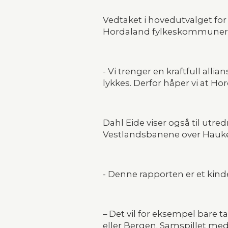
Vedtaket i hovedutvalget for
Hordaland fylkeskommuner
- Vi trenger en kraftfull all
lykkes. Derfor håper vi at Ho
Dahl Eide viser også til utr
Vestlandsbanene over Hauke
- Denne rapporten er et kind
– Det vil for eksempel bare ta
eller Bergen. Samspillet med