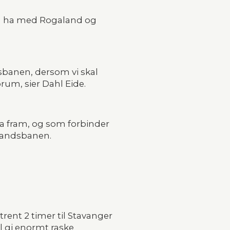
 å ha med Rogaland og 
dsbanen, dersom vi skal 
rum, sier Dahl Eide.
a fram, og som forbinder 
landsbanen. 
rent 2 timer til Stavanger 
 gi enormt raske 