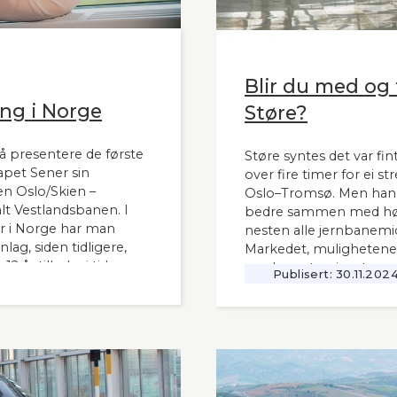
Blir du med og t
ng i Norge
Støre?
å presentere de første
Støre syntes det var fint
apet Sener sin
over fire timer for ei s
n Oslo/Skien –
Oslo–Tromsø. Men han s
t Vestlandsbanen. I
bedre sammen med høy
 i Norge har man
nesten alle jernbanemid
ag, siden tidligere,
Markedet, mulighetene
 år tilbake i tid.
moderne tog i resten av
Publisert:
30.11.202
interessant også for
vanskelig for å se. Slik
 i Norge og til våre
Lyntogforum Vestlands
Aftenblad 26.11.2024.