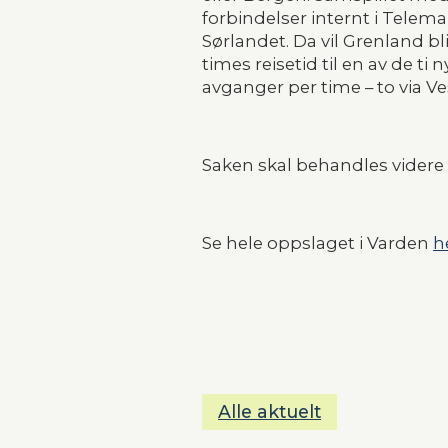
forbindelser internt i Telemar
Sørlandet. Da vil Grenland b
times reisetid til en av de t
avganger per time – to via 
Saken skal behandles videre i
Se hele oppslaget i Varden 
he
Alle aktuelt