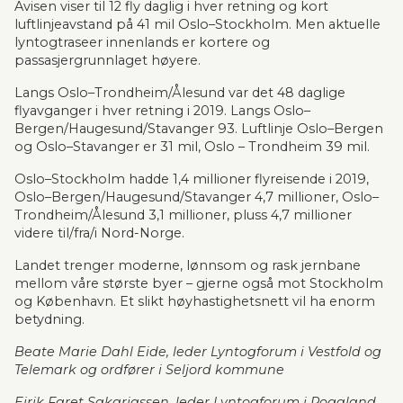
Avisen viser til 12 fly daglig i hver retning og kort 
luftlinjeavstand på 41 mil Oslo–Stockholm. Men aktuelle 
lyntogtraseer innenlands er kortere og 
passasjergrunnlaget høyere.
Langs Oslo–Trondheim/Ålesund var det 48 daglige 
flyavganger i hver retning i 2019. Langs Oslo–
Bergen/Haugesund/Stavanger 93. Luftlinje Oslo–Bergen 
og Oslo–Stavanger er 31 mil, Oslo – Trondheim 39 mil.
Oslo–Stockholm hadde 1,4 millioner flyreisende i 2019, 
Oslo–Bergen/Haugesund/Stavanger 4,7 millioner, Oslo–
Trondheim/Ålesund 3,1 millioner, pluss 4,7 millioner 
videre til/fra/i Nord-Norge.
Landet trenger moderne, lønnsom og rask jernbane 
mellom våre største byer – gjerne også mot Stockholm 
og København. Et slikt høyhastighetsnett vil ha enorm 
betydning.
Beate Marie Dahl Eide, leder Lyntogforum i Vestfold og 
Telemark og ordfører i Seljord kommune
Eirik Faret Sakariassen, leder Lyntogforum i Rogaland 