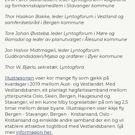
og formannskapsmedlem i Stavanger kommune
Thor Haakon Bakke, leder Lyntogforum i Vestland og 
samferdselsråd i Bergen kommune
Tore Johan Øvstebø, leder Lyntogforum i Møre og 
Romsdal og leder av planutvalget i Ålesund kommune
Jon Halvor Midtmageli, leder Lyntogforum 
Gudbrandsdalen/Mjøsa og ordfører i Øyer kommune
Thor W. Bjørlo, sekretær, Lyntogfora
Illustrasjonen
 viser kor mange fly som gjekk på 
kvardagar i 2019 mellom Aust- og Vestlandet. Med 
Vestlandsbanen, eit planlagt høgfartssamband mellom 
ytterpunkta Oslo, Skien, Bergen, Haugesund og 
Stavanger, vil ein kunne tilby togreisetider på om lag 2,5 
timar mellom desse byane. Illustrasjonen viser ikkje fly 
Bergen - Stavanger, Bergen - Kristiansand, Oslo - 
Kristiansand og einskilde andre samband der ein òg vil 
etablere attraktive togtilbod med Vestlandsbanen. Sjå 
meir 
informasjon her.