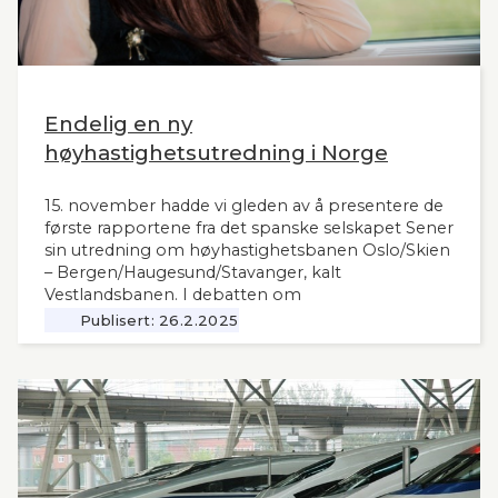
Endelig en ny
høyhastighetsutredning i Norge
15. november hadde vi gleden av å presentere de
første rapportene fra det spanske selskapet Sener
sin utredning om høyhastighetsbanen Oslo/Skien
– Bergen/Haugesund/Stavanger, kalt
Vestlandsbanen. I debatten om
høyhastighetsbaner i Norge har man savnet et
Publisert:
26.2.2025
nytt og oppdatert grunnlag, siden tidligere,
omfattende utredninger nå ligger 12 år tilbake i
tid. Seners utredning vil derfor være interessant
også for andre aktuelle høyhastighetsbaner i
Norge og til våre naboland.