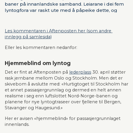
baner på innanlandske samband. Leiarane i dei fem
lyntogfora var raskt ute med å påpeike dette, og
fekk i dag publisert ein kommentar i Aftenposten.
Les kommentaren i Aftenposten her (som andre 
innlegg på samlesida)
Eller les kommentaren nedanfor:
Hjemmeblind om lyntog
Det er fint at Aftenposten på 
lederplass
 30. april støtter 
rask jernbane mellom Oslo og Stockholm. Men det er 
skivebom å avslutte med: «Hurtigtoget til Stockholm har 
et annet passasjergrunnlag og dermed en helt annen 
realisme i seg enn luftslottet Nord-Norge-banen og 
planene for nye lyntogtraseer over fjellene til Bergen, 
Stavanger og Haugesund.»
Her er avisen «hjemmeblind» for passasjergrunnlaget 
innenlands.