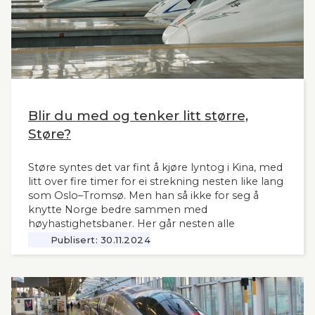
Blir du med og tenker litt større,
Støre?
Støre syntes det var fint å kjøre lyntog i Kina, med
litt over fire timer for ei strekning nesten like lang
som Oslo–Tromsø. Men han så ikke for seg å
knytte Norge bedre sammen med
høyhastighetsbaner. Her går nesten alle
jernbanemidlene til det sentrale Østlandet.
Publisert:
30.11.2024
Markedet, mulighetene og behovene for raske,
moderne tog i resten av landet har man tydeligvis
vanskelig for å se. Slik innleder lederne og
sekretær i Lyntogforum Vestlandsbanen
kronikken sin i Stavanger Aftenblad 26.11.2024.