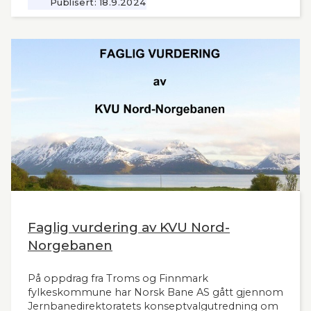
jernbane generelt. Norsk Bane, er oppdragsgiver
Publisert:
18.9.2024
for utredningen.
Faglig vurdering av KVU Nord-
Norgebanen
På oppdrag fra Troms og Finnmark
fylkeskommune har Norsk Bane AS gått gjennom
Jernbanedirektoratets konseptvalgutredning om