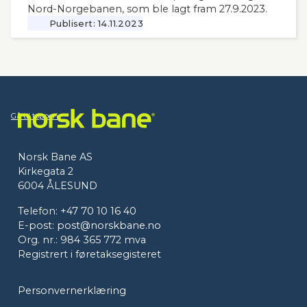
Nord-Norgebanen, som ble lagt fram 27.9.2023.
Publisert:
14.11.2023
Gå til toppen
Norsk Bane AS
Kirkegata 2
6004 ÅLESUND
Telefon:
+47 70 10 16 40
E-post:
post@norskbane.no
Org. nr.: 984 365 772 mva
Registrert i føretaksegisteret
Personvernerklæring