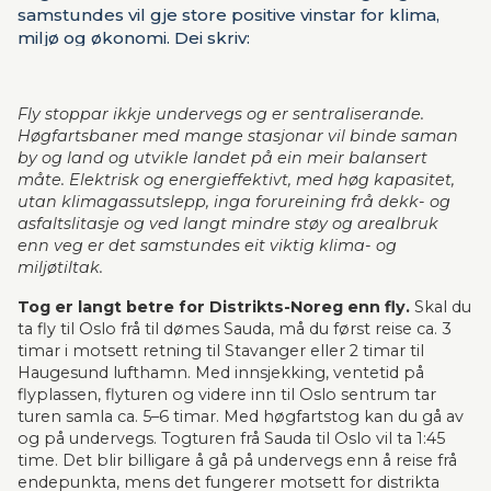
samstundes vil gje store positive vinstar for klima,
miljø og økonomi. Dei skriv:
Fly stoppar ikkje undervegs og er sentraliserande. 
Høgfartsbaner med mange stasjonar vil binde saman 
by og land og utvikle landet på ein meir balansert 
måte. Elektrisk og energieffektivt, med høg kapasitet, 
utan klimagassutslepp, inga forureining frå dekk- og 
asfaltslitasje og ved langt mindre støy og arealbruk 
enn veg er det samstundes eit viktig klima- og 
miljøtiltak. 
Tog er langt betre for Distrikts-Noreg enn fly. 
Skal du 
ta fly til Oslo frå til dømes Sauda, må du først reise ca. 3 
timar i motsett retning til Stavanger eller 2 timar til 
Haugesund lufthamn. Med innsjekking, ventetid på 
flyplassen, flyturen og videre inn til Oslo sentrum tar 
turen samla ca. 5–6 timar. Med høgfartstog kan du gå av 
og på undervegs. Togturen frå Sauda til Oslo vil ta 1:45 
time. Det blir billigare å gå på undervegs enn å reise frå 
endepunkta, mens det fungerer motsett for distrikta 