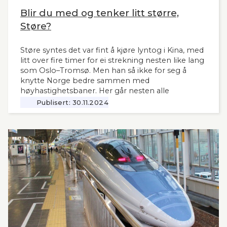
Blir du med og tenker litt større,
Støre?
Støre syntes det var fint å kjøre lyntog i Kina, med
litt over fire timer for ei strekning nesten like lang
som Oslo–Tromsø. Men han så ikke for seg å
knytte Norge bedre sammen med
høyhastighetsbaner. Her går nesten alle
jernbanemidlene til det sentrale Østlandet.
Publisert:
30.11.2024
Markedet, mulighetene og behovene for raske,
moderne tog i resten av landet har man tydeligvis
vanskelig for å se. Slik innleder lederne og
sekretær i Lyntogforum Vestlandsbanen
kronikken sin i Stavanger Aftenblad 26.11.2024.