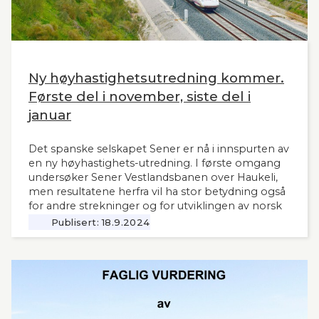
Ny høyhastighetsutredning kommer.
Første del i november, siste del i
januar
Det spanske selskapet Sener er nå i innspurten av
en ny høyhastighets-utredning. I første omgang
undersøker Sener Vestlandsbanen over Haukeli,
men resultatene herfra vil ha stor betydning også
for andre strekninger og for utviklingen av norsk
jernbane generelt. Norsk Bane, er oppdragsgiver
Publisert:
18.9.2024
for utredningen.