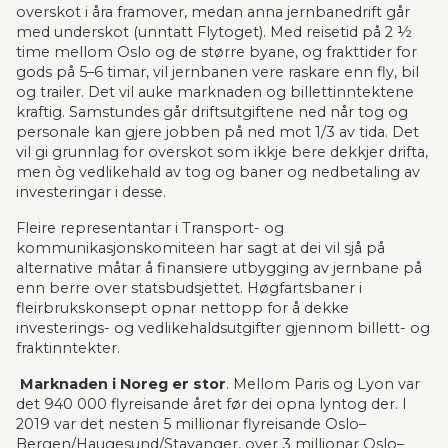
overskot i åra framover, medan anna jernbanedrift går 
med underskot (unntatt Flytoget). Med reisetid på 2 ½ 
time mellom Oslo og de større byane, og frakttider for 
gods på 5–6 timar, vil jernbanen vere raskare enn fly, bil 
og trailer. Det vil auke mar­knaden og billettinntektene 
kraftig. Samstundes går driftsutgiftene ned når tog og 
personale kan gjere jobben på ned mot 1/3 av tida. Det 
vil gi grunnlag for overskot som ikkje bere dekkjer drifta, 
men òg vedlikehald av tog og baner og nedbetaling av 
investeringar i desse.
Fleire representantar i Transport- og 
kommunikasjonskomiteen har sagt at dei vil sjå på 
alternative måtar å finansiere utbygging av jernbane på 
enn berre over stats­bud­sjettet. Høgfartsbaner i 
fleirbrukskonsept opnar nettopp for å dekke 
investerings- og vedlikehaldsutgifter gjennom billett- og 
fraktinntekter.
Marknaden i Noreg er stor
. Mellom Paris og Lyon var 
det 940 000 flyreisande året før dei opna lyntog der. I 
2019 var det nesten 5 millionar flyreisande Oslo–
Bergen/Haugesund/Stavanger, over 3 mil­lionar Oslo–