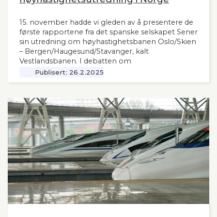
15. november hadde vi gleden av å presentere de
første rapportene fra det spanske selskapet Sener
sin utredning om høyhastighetsbanen Oslo/Skien
– Bergen/Haugesund/Stavanger, kalt
Vestlandsbanen. I debatten om
høyhastighetsbaner i Norge har man savnet et
Publisert:
26.2.2025
nytt og oppdatert grunnlag, siden tidligere,
omfattende utredninger nå ligger 12 år tilbake i
tid. Seners utredning vil derfor være interessant
også for andre aktuelle høyhastighetsbaner i
Norge og til våre naboland.