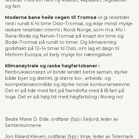
tevlefør med ein heilt ny kvalitet, kapasitet, regularitet 
og fart.
Moderne bane heile vegen til Tromsø
 vil gi reisetider 
ned i rundt 6 ½ time Oslo–Tromsø, og ikkje minst mykje 
raskare reisetider internt i Nord-Norge, som m.a. Mo i 
Rana–Bodø og Narvik–Tromsø på knapt ein time og 
Bodø–Tromsø på rundt to timar. Og klimavenleg 
godsfrakt på 12–14 timar til Oslo, om lag et døgn til 
Mellom-Europa, vil bety mykje for næringslivet.
Klimanøytrale og raske høgfartsbaner
 i 
fleirbrukskonsept vil binde landet betre saman, styrke 
både byer og distrikt, gi større bo-, arbeids- og 
kompetanseområde og styrke norsk konkur­ran­se­evne. 
Det er på tide med fart på framdrifta med å få fart på 
toga. Det er på høg tid med høgfartstog i Noreg no!
Beate Marie D. Eide, ordførar (Sp) i Seljord, leder av 
Senterkvinnene
Jon Rikard Kleven, ordførar (Sp) i Vinje, leder av Telemark 