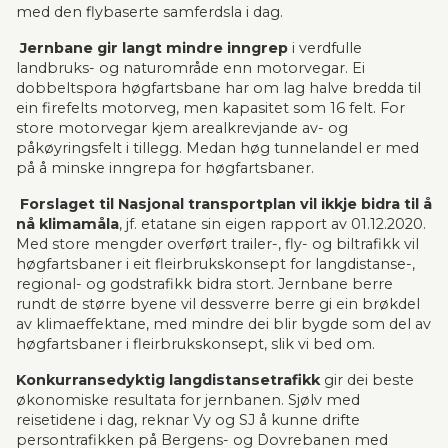
med den flybaserte samferdsla i dag.
Jernbane gir langt mindre inngrep
 i verdfulle 
landbruks- og naturområde enn motorvegar. Ei 
dobbeltspora høgfartsbane har om lag halve bredda til 
ein firefelts motorveg, men kapasitet som 16 felt. For 
store motorvegar kjem arealkrevjande av- og 
påkøyringsfelt i tillegg. Medan høg tunnelandel er med 
på å minske inngrepa for høgfartsbaner.
Forslaget til Nasjonal transportplan vil ikkje bidra til å 
nå klimamåla
, jf. etatane sin eigen rapport av 01.12.2020. 
Med store mengder over­ført trailer-, fly- og biltrafikk vil 
høgfartsbaner i eit fleirbrukskonsept for langdistanse-, 
regional- og godstrafikk bidra stort. Jernbane berre 
rundt de større byene vil dessverre berre gi ein brøkdel 
av klimaeffektane, med mindre dei blir bygde som del av 
høgfartsbaner i fleirbrukskonsept, slik vi bed om.
Konkurransedyktig langdistansetrafikk
 gir dei beste 
økonomiske resultata for jern­banen. Sjølv med 
reisetidene i dag, reknar Vy og SJ å kunne drifte 
persontrafikken på Bergens- og Dovrebanen med 