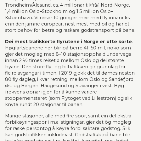
Trondheim/Ålesund, ca. 4 millionar til/frå/i Nord-Norge, 
1,4 million Oslo–Stockholm og 1,5 million Oslo–
København. Vi reiser 10 gonger meir med fly innanriks 
enn den jamne europear, nest mest med bil og har et 
stort behov for betre og raskare godstransport på bane.
Dei mest trafikkerte flyrutene i Norge er ofte korte
. 
Høgfartsbanene her blir på berre 41–50 mil, noko som 
gjer det mogleg med 8–10 stasjonsopphald undervegs 
innan 2 ½ times reisetid mellom Oslo og dei største 
byane. Den store fly- og biltrafikken gir grunnlag for 
fleire avgangar i timen. I 2019 gjekk det til dømes nesten 
80 fly dagleg, i kvar retning, mellom Oslo og Sande­fjord i 
øst og Bergen, Haugesund og Stavanger i vest. Høg 
frekvens opnar igjen for å kunne variere 
stoppemønsteret (som Flytoget ved Lillestrøm) og slik 
knyte rundt 20 stasjonar til banen.
Mange sta­sjoner, alle med fire spor, samt ein del ekstra 
forbikøyringsspor i m.a. stigningar, gjer det òg mogleg 
for raske persontog å køyre forbi saktare godstog. Slik 
kan godstrafikken inkluderast. Godstrafikk på bane blir 