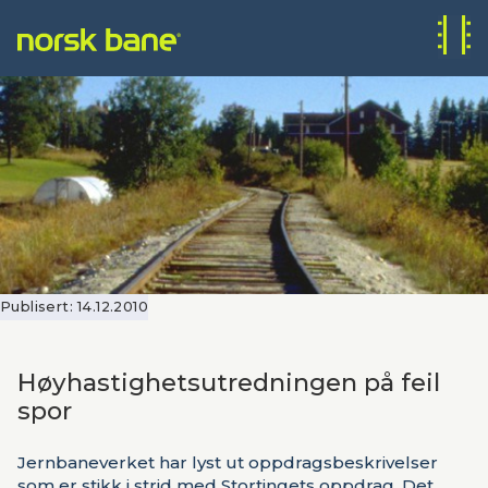
Publisert:
14.12.2010
Høyhastighetsutredningen på feil
spor
Jernbaneverket har lyst ut oppdragsbeskrivelser
som er stikk i strid med Stortingets oppdrag. Det