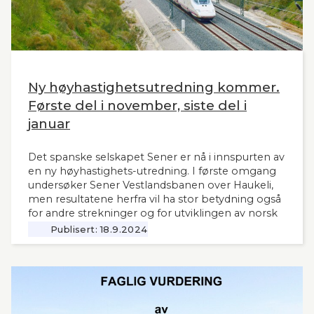
Ny høyhastighetsutredning kommer.
Første del i november, siste del i
januar
Det spanske selskapet Sener er nå i innspurten av
en ny høyhastighets-utredning. I første omgang
undersøker Sener Vestlandsbanen over Haukeli,
men resultatene herfra vil ha stor betydning også
for andre strekninger og for utviklingen av norsk
jernbane generelt. Norsk Bane, er oppdragsgiver
Publisert:
18.9.2024
for utredningen.