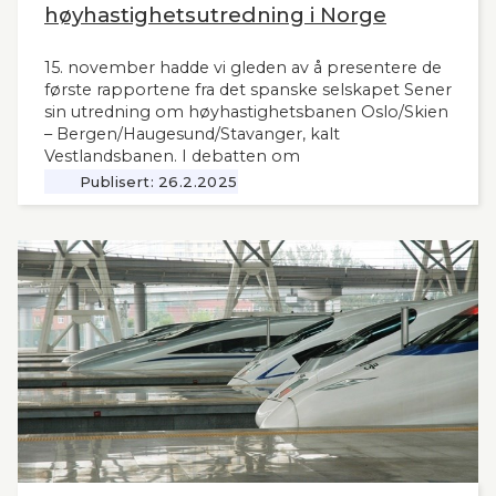
høyhastighetsutredning i Norge
15. november hadde vi gleden av å presentere de
første rapportene fra det spanske selskapet Sener
sin utredning om høyhastighetsbanen Oslo/Skien
– Bergen/Haugesund/Stavanger, kalt
Vestlandsbanen. I debatten om
høyhastighetsbaner i Norge har man savnet et
Publisert:
26.2.2025
nytt og oppdatert grunnlag, siden tidligere,
omfattende utredninger nå ligger 12 år tilbake i
tid. Seners utredning vil derfor være interessant
også for andre aktuelle høyhastighetsbaner i
Norge og til våre naboland.