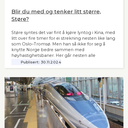
Blir du med og tenker litt større,
Støre?
Støre syntes det var fint å kjøre lyntog i Kina, med
litt over fire timer for ei strekning nesten like lang
som Oslo–Tromsø. Men han så ikke for seg å
knytte Norge bedre sammen med
høyhastighetsbaner. Her går nesten alle
jernbanemidlene til det sentrale Østlandet.
Publisert:
30.11.2024
Markedet, mulighetene og behovene for raske,
moderne tog i resten av landet har man tydeligvis
vanskelig for å se. Slik innleder lederne og
sekretær i Lyntogforum Vestlandsbanen
kronikken sin i Stavanger Aftenblad 26.11.2024.