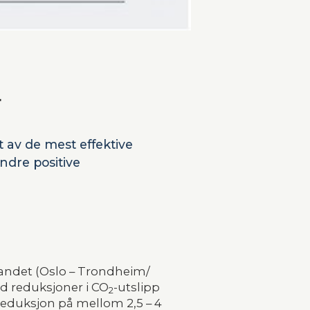
r
t av de mest effektive
ndre positive
andet (Oslo – Trondheim/
d reduksjoner i CO
-utslipp 
2
reduksjon på mellom 2,5 – 4 