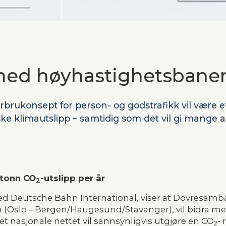
med høyhastighetsbane
rbrukonsept for person- og godstrafikk vil være e
ske klimautslipp – samtidig som det vil gi mange a
 tonn CO
-utslipp per år
2
d Deutsche Bahn International, viser at Dovresamb
(Oslo – Bergen/Haugesund/Stavanger), vil bidra me
det nasjonale nettet vil sannsynligvis utgjøre en CO
- 
2