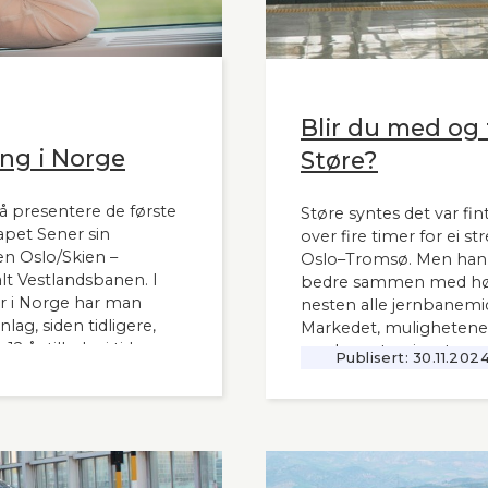
Blir du med og t
ng i Norge
Støre?
å presentere de første
Støre syntes det var fint
apet Sener sin
over fire timer for ei s
n Oslo/Skien –
Oslo–Tromsø. Men han s
t Vestlandsbanen. I
bedre sammen med høy
 i Norge har man
nesten alle jernbanemid
ag, siden tidligere,
Markedet, mulighetene
 år tilbake i tid.
moderne tog i resten av
Publisert:
30.11.202
interessant også for
vanskelig for å se. Slik
 i Norge og til våre
Lyntogforum Vestlands
Aftenblad 26.11.2024.