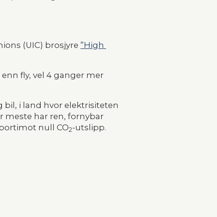
ions (UIC) brosjyre 
”High 
enn fly, vel 4 ganger mer 
 bil, i land hvor elektrisiteten 
er meste har ren, fornybar 
i bortimot null CO
-utslipp.
2