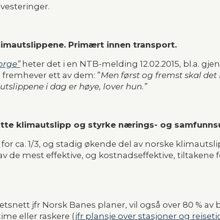
esteringer.  
limautslippene. Primært innen transport.
orge”
 heter det i en NTB-melding 12.02.2015, bl.a. gjen
fremhever ett av dem: ”
Men først og fremst skal det
utslippene i dag er høye, lover hun.”
tte klimautslipp og styrke nærings- og samfunnsu
for ca. 1/3, og stadig økende del av norske klimautsl
v de mest effektive, og kostnadseffektive, tiltakene f
snett jfr Norsk Banes planer, vil også over 80 % av b
me eller raskere (
jfr plansje over stasjoner og reiseti