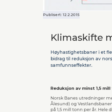
Publisert:
12.2.2015
Klimaskifte 
Høyhastighetsbaner i et fle
bidrag til reduksjon av nor
samfunnseffekter.
Reduksjon av minst 1,5 mill
Norsk Banes utredninger me
Ålesund) og Vestlandsbanen 
på 1,5 mill tonn per år. Hele 