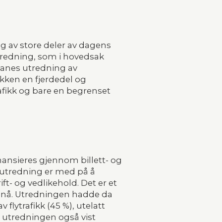
ng av store deler av dagens 
utredning, som i hovedsak 
Banes utredning av 
kken en fjerdedel og 
afikk og bare en begrenset 
nansieres gjennom billett- og 
gutredning er med på å 
- og vedlikehold. Det er et 
e nå. Utredningen hadde da 
flytrafikk (45 %), utelatt 
n utredningen også vist 