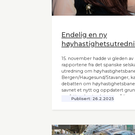
Endelig en ny
høyhastighetsutredni
15. november hadde vi gleden av 
rapportene fra det spanske selsk
utredning om høyhastighetsbane
Bergen/Haugesund/Stavanger, kal
debatten om høyhastighetsbaner
savnet et nytt og oppdatert grunnl
omfattende utredninger nå ligger 12
Publisert:
26.2.2025
Seners utredning vil derfor være 
andre aktuelle høyhastighetsbaner
naboland.