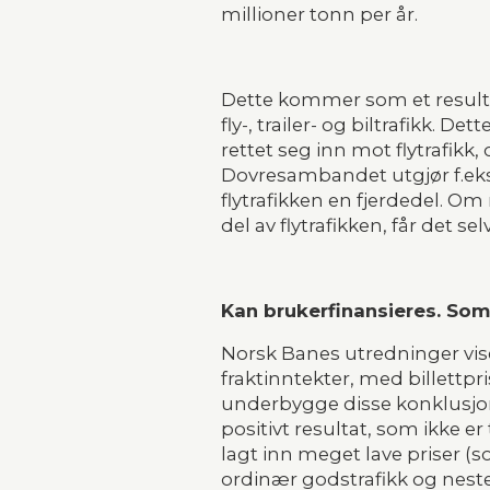
millioner tonn per år.
Dette kommer som et resultat 
fly-, trailer- og biltrafikk.
rettet seg inn mot flytrafikk
Dovresambandet utgjør f.eks.
flytrafikken en fjerdedel. O
del av flytrafikken, får det s
Kan brukerfinansieres. Som 
Norsk Banes utredninger viser
fraktinntekter, med billettp
underbygge disse konklusjone
positivt resultat, som ikke 
lagt inn meget lave priser (som
ordinær godstrafikk og nesten