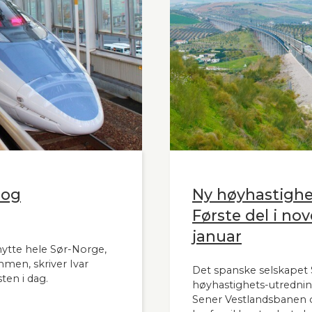
 og
Ny høyhastigh
Første del i nov
januar
nytte hele Sør-Norge,
mmen, skriver Ivar
Det spanske selskapet S
ten i dag.
høyhastighets-utrednin
Sener Vestlandsbanen o