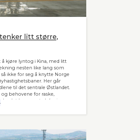
enker litt større,
 å kjøre lyntog i Kina, med litt
trekning nesten like lang som
å ikke for seg å knytte Norge
hastighetsbaner. Her går
lene til det sentrale Østlandet.
 og behovene for raske,
 landet har man tydeligvis
4
 innleder lederne og sekretær i
banen kronikken sin i Stavanger