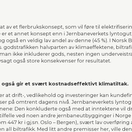
av et flerbrukskonsept, som vil føre til elektrifiseri
 Dette er et annet konsept enn i Jernbaneverkets lyntog
, og også en veldig lav andel av denne (45 %). I Norsk 
 godstrafikken halvparten av klimaeffektene, biltrafi
m man ikke inkluderer gods, nesten ingen underveistr
elvsagt også store konsekvenser for resultatet.
også gir et svært kostnadseffektivt klimatiltak.
 at drift-, vedlikehold og investeringer kan kundefi
riser på omtrent dagens nivå. Jernbaneverkets lynto
ne: Den konkluderte også med at inntektene vil drift
er tilfelle ved noen andre jernbaneutbygginger i Norg
 447 kr i gj.sn. Oslo – Bergen), svært lav overføring av 
 all biltrafikk. Med litt andre premisser her, ville de