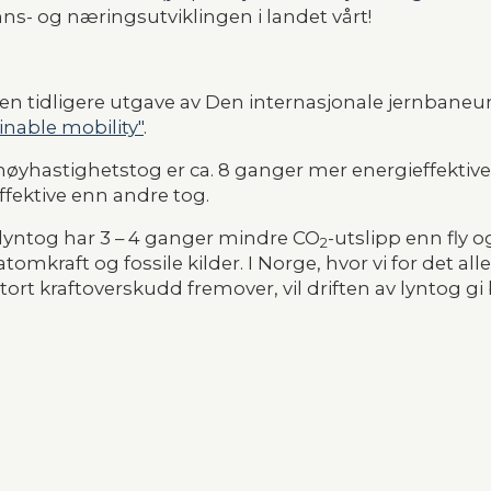
ns- og næringsutviklingen i landet vårt!
a en tidligere utgave av Den internasjonale jernbaneun
ainable mobility"
.  
t høyhastighetstog er ca. 8 ganger mer energieffektive 
ffektive enn andre tog.
t lyntog har 3 – 4 ganger mindre CO
-utslipp enn fly og
2
omkraft og fossile kilder. I Norge, hvor vi for det all
stort kraftoverskudd fremover, vil driften av lyntog g