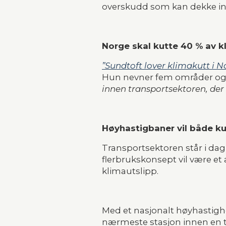
overskudd som kan dekke inv
Norge skal kutte 40 % av k
”Sundtoft lover klimakutt i N
Hun nevner fem områder og 
innen transportsektoren, der 
Høyhastigbaner vil både ku
Transportsektoren står i dag 
flerbrukskonsept vil være et a
klimautslipp.
Med et nasjonalt høyhastighet
nærmeste stasjon innen en ti