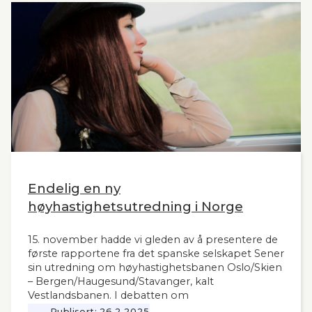
Endelig en ny
høyhastighetsutredning i Norge
15. november hadde vi gleden av å presentere de
første rapportene fra det spanske selskapet Sener
sin utredning om høyhastighetsbanen Oslo/Skien
– Bergen/Haugesund/Stavanger, kalt
Vestlandsbanen. I debatten om
høyhastighetsbaner i Norge har man savnet et
Publisert:
26.2.2025