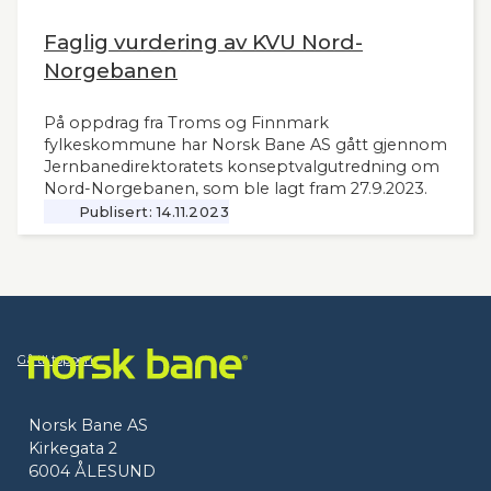
Faglig vurdering av KVU Nord-
Norgebanen
På oppdrag fra Troms og Finnmark
fylkeskommune har Norsk Bane AS gått gjennom
Jernbanedirektoratets konseptvalgutredning om
Nord-Norgebanen, som ble lagt fram 27.9.2023.
Publisert:
14.11.2023
Gå til toppen
Norsk Bane AS
Kirkegata 2
6004 ÅLESUND