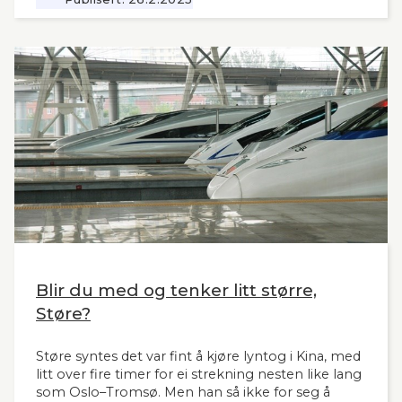
nytt og oppdatert grunnlag, siden tidligere,
omfattende utredninger nå ligger 12 år tilbake i
tid. Seners utredning vil derfor være interessant
også for andre aktuelle høyhastighetsbaner i
Norge og til våre naboland.
Blir du med og tenker litt større,
Støre?
Støre syntes det var fint å kjøre lyntog i Kina, med
litt over fire timer for ei strekning nesten like lang
som Oslo–Tromsø. Men han så ikke for seg å