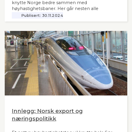
knytte Norge bedre sammen med
høyhastighetsbaner. Her går nesten alle
jernbanemidlene til det sentrale Østlandet.
Publisert:
30.11.2024
Markedet, mulighetene og behovene for raske,
moderne tog i resten av landet har man tydeligvis
vanskelig for å se. Slik innleder lederne og
sekretær i Lyntogforum Vestlandsbanen
kronikken sin i Stavanger Aftenblad 26.11.2024.
Innlegg: Norsk export og
næringspolitikk