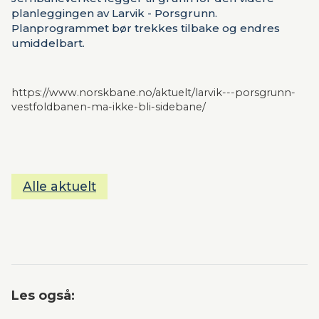
planleggingen av Larvik - Porsgrunn.
Planprogrammet bør trekkes tilbake og endres
umiddelbart.
https://www.norskbane.no/aktuelt/larvik---porsgrunn-
vestfoldbanen-ma-ikke-bli-sidebane/
Alle aktuelt
Les også: