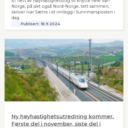
Et nett av høyhastighetstog vil knytte hele Sør-
Norge, på sikt også Nord-Norge, tett sammen,
skriver Ivar Sætre i et innlegg i Sunnmørsposten i
dag.
Publisert:
18.9.2024
Ny høyhastighetsutredning kommer.
Første del i november, siste del i