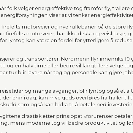
år folk velger energieffektive tog framfor fly, trailere
 energiforsyningen viser at vi tenker energieffektivit
firefelts motorveier og nye rullebaner på de store fly
firefelts motorveier, har ikke dekk- og veislitasje, g
for lyntog kan være en fordel for ytterligere å redus
asjerer og transportører. Nordmenn flyr innenriks 10 
o og en halv time eller bedre vil langt flere velge tog
r tur blir lavere når tog og personale kan gjøre job
isetider og mange avganger, blir lyntog også et altern
der enn i dag, kan mye gods overføres fra trailer til tog
verskudd som også kan bidra til å betale ned investeri
iftene drastisk etter prinsippet «forurenser betaler».
tsing, mens moderne tog vil bedre produktivitet og 