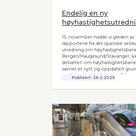
Endelig en ny
høyhastighetsutredni
15. november hadde vi gleden av 
rapportene fra det spanske selsk
utredning om høyhastighetsbane
Bergen/Haugesund/Stavanger, kal
debatten om høyhastighetsbaner
savnet et nytt og oppdatert grunnl
omfattende utredninger nå ligger 12
Publisert:
26.2.2025
Seners utredning vil derfor være 
andre aktuelle høyhastighetsbaner
naboland.