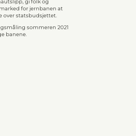
tslipp, gi folk og 
 marked for jernbanen at 
 over statsbudsjettet.
ingsmåling sommeren 2021 
gge banene.