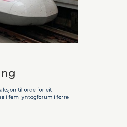
ing
sjon til orde for eit
ane i fem lyntogforum i førre