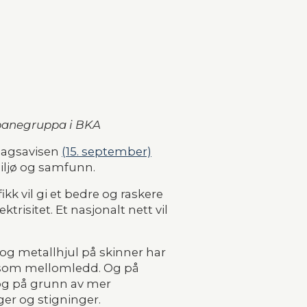
rnbanegruppa i BKA
Dagsavisen 
(15. september)
miljø og samfunn.
k vil gi et bedre og raskere 
risitet. Et nasjonalt nett vil 
og metallhjul på skinner har 
eri som mellomledd. Og på 
og på grunn av mer 
er og stigninger.