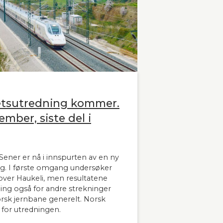
etsutredning kommer.
ember, siste del i
ener er nå i innspurten av en ny
g. I første omgang undersøker
ver Haukeli, men resultatene
dning også for andre strekninger
orsk jernbane generelt. Norsk
 for utredningen.