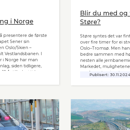
Blir du med og t
ng i Norge
Støre?
å presentere de første
Støre syntes det var fint
apet Sener sin
over fire timer for ei s
n Oslo/Skien –
Oslo–Tromsø. Men han s
t Vestlandsbanen. I
bedre sammen med høy
 i Norge har man
nesten alle jernbanemid
ag, siden tidligere,
Markedet, mulighetene
 år tilbake i tid.
moderne tog i resten av
Publisert:
30.11.202
interessant også for
vanskelig for å se. Slik
 i Norge og til våre
Lyntogforum Vestlands
Aftenblad 26.11.2024.