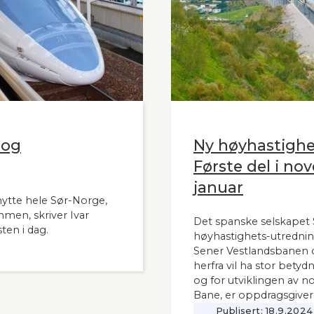
 og
Ny høyhastigh
Første del i nov
januar
nytte hele Sør-Norge,
mmen, skriver Ivar
Det spanske selskapet S
ten i dag.
høyhastighets-utrednin
Sener Vestlandsbanen o
herfra vil ha stor bety
og for utviklingen av n
Bane, er oppdragsgiver
Publisert:
18.9.2024