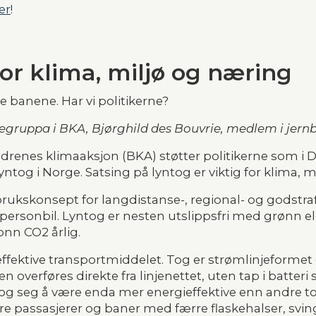
er
!
for klima, miljø og næring
e banene. Har vi politikerne?
banegruppa i BKA, Bjørghild des Bouvrie, medlem i je
drenes klimaaksjon (BKA) støtter politikerne som i 
ntog i Norge. Satsing på lyntog er viktig for klima, 
rukskonsept for langdistanse-, regional- og godstrafik
 personbil. Lyntog er nesten utslippsfri med grønn elekt
onn CO2 årlig.
effektive transportmiddelet. Tog er strømlinjeformet 
teten overføres direkte fra linjenettet, uten tap i batt
yntog seg å være enda mer energieffektive enn andre t
e passasjerer og baner med færre flaskehalser, sving