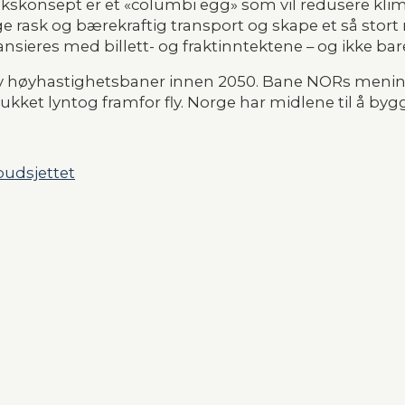
kskonsept er et «columbi egg» som vil redusere klimau
ge rask og bærekraftig transport og skape et så stort
sieres med billett- og fraktinntektene – og ikke bare
g av høyhastighetsbaner innen 2050. Bane NORs men
etrukket lyntog framfor fly. Norge har midlene til å by
budsjettet