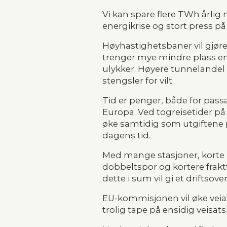
Vi kan spare flere TWh årlig n
energikrise og stort press på
Høyhastighetsbaner vil gjøre 
trenger mye mindre plass enn 
ulykker. Høyere tunnelandel 
stengsler for vilt.
Tid er penger, både for pass
Europa. Ved togreisetider på t
øke samtidig som utgiftene pe
dagens tid.
Med mange stasjoner, korte re
dobbeltspor og kortere fraktti
dette i sum vil gi et driftso
EU-kommisjonen vil øke veiavg
trolig tape på ensidig veisa