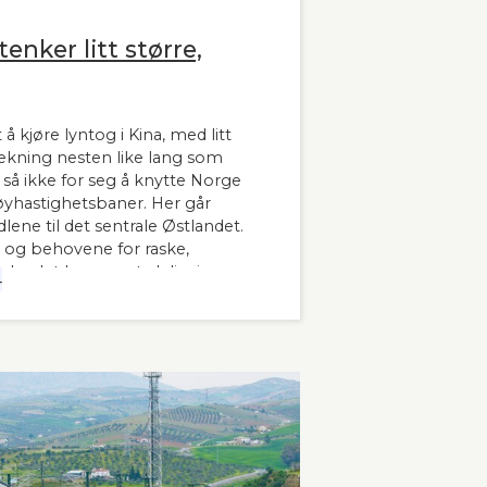
enker litt større,
 å kjøre lyntog i Kina, med litt
trekning nesten like lang som
å ikke for seg å knytte Norge
hastighetsbaner. Her går
lene til det sentrale Østlandet.
 og behovene for raske,
 landet har man tydeligvis
4
 innleder lederne og sekretær i
banen kronikken sin i Stavanger