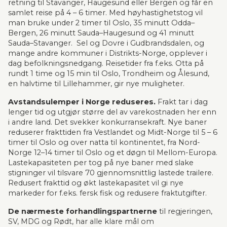
retning til Stavanger, Haugesund eller Bergen og får en 
samlet reise på 4 – 6 timer. Med høyhastighetstog vil 
man bruke under 2 timer til Oslo, 35 minutt Odda–
Bergen, 26 minutt Sauda–Haugesund og 41 minutt 
Sauda–Stavanger.  Sel og Dovre i Gudbrandsdalen, og 
mange andre kommuner i Distrikts-Norge, opplever i 
dag befolkningsnedgang. Reisetider fra f.eks. Otta på 
rundt 1 time og 15 min til Oslo, Trondheim og Ålesund, 
en halvtime til Lillehammer, gir nye muligheter.
Avstandsulemper i Norge reduseres. 
Frakt tar i dag 
lenger tid og utgjør større del av varekostnaden her enn 
i andre land. Det svekker konkurransekraft. Nye baner 
reduserer frakttiden fra Vestlandet og Midt-Norge til 5 – 6 
timer til Oslo og over natta til kontinentet, fra Nord-
Norge 12–14 timer til Oslo og et døgn til Mellom-Europa. 
Lastekapasiteten per tog på nye baner med slake 
stigninger vil tilsvare 70 gjennomsnittlig lastede trailere. 
Redusert frakttid og økt lastekapasitet vil gi nye 
markeder for f.eks. fersk fisk og redusere fraktutgifter.
De nærmeste forhandlingspartnerne
 til regjeringen, 
SV, MDG og Rødt, har alle klare mål om 