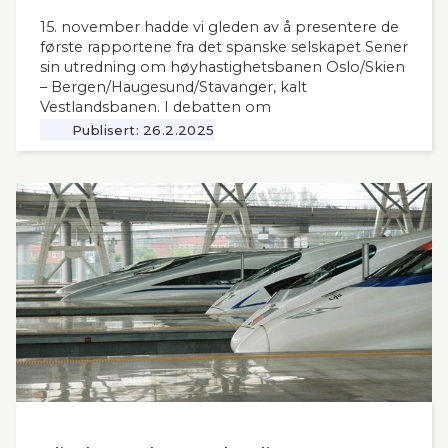
15. november hadde vi gleden av å presentere de
første rapportene fra det spanske selskapet Sener
sin utredning om høyhastighetsbanen Oslo/Skien
– Bergen/Haugesund/Stavanger, kalt
Vestlandsbanen. I debatten om
høyhastighetsbaner i Norge har man savnet et
Publisert:
26.2.2025
nytt og oppdatert grunnlag, siden tidligere,
omfattende utredninger nå ligger 12 år tilbake i
tid. Seners utredning vil derfor være interessant
også for andre aktuelle høyhastighetsbaner i
Norge og til våre naboland.