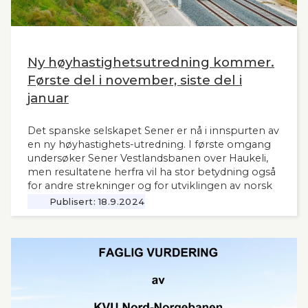
Ny høyhastighetsutredning kommer.
Første del i november, siste del i
januar
Det spanske selskapet Sener er nå i innspurten av
en ny høyhastighets-utredning. I første omgang
undersøker Sener Vestlandsbanen over Haukeli,
men resultatene herfra vil ha stor betydning også
for andre strekninger og for utviklingen av norsk
jernbane generelt. Norsk Bane, er oppdragsgiver
Publisert:
18.9.2024
for utredningen.