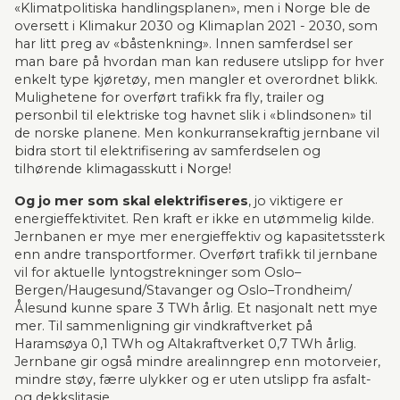
«Klimatpolitiska handlingsplanen», men i Norge ble de 
oversett i Klimakur 2030 og Klimaplan 2021 - 2030, som 
har litt preg av «båstenkning». Innen samferdsel ser 
man bare på hvordan man kan redusere utslipp for hver 
enkelt type kjøretøy, men mangler et overordnet blikk. 
Mulighetene for overført trafikk fra fly, trailer og 
personbil til elektriske tog havnet slik i «blindsonen» til 
de norske planene. Men konkurransekraftig jernbane vil 
bidra stort til elektrifisering av samferdselen og 
tilhørende klimagasskutt i Norge!
Og jo mer som skal elektrifiseres
, jo viktigere er 
energieffektivitet. Ren kraft er ikke en utømmelig kilde. 
Jernbanen er mye mer energieffektiv og kapasitetssterk 
enn andre transportformer. Overført trafikk til jernbane 
vil for aktuelle lyntogstrekninger som Oslo–
Bergen/Haugesund/Stavanger og Oslo–Trondheim/
Ålesund kunne spare 3 TWh årlig. Et nasjonalt nett mye 
mer. Til sammenligning gir vindkraftverket på 
Haramsøya 0,1 TWh og Altakraftverket 0,7 TWh årlig. 
Jernbane gir også mindre arealinngrep enn motorveier, 
mindre støy, færre ulykker og er uten utslipp fra asfalt- 
og dekkslitasje.