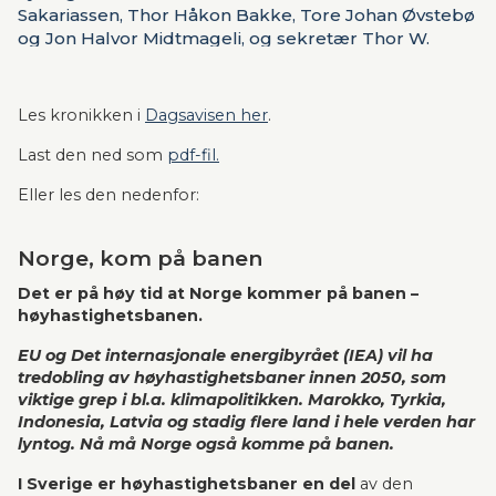
Sakariassen, Thor Håkon Bakke, Tore Johan Øvstebø
og Jon Halvor Midtmageli, og sekretær Thor W.
Bjørlo, i en kronikk i Dagsavisen.
Les kronikken i 
Dagsavisen her
.
Last den ned som 
pdf-fil.
Eller les den nedenfor:
Norge, kom på banen
Det er på høy tid at Norge kommer på banen – 
høyhastighetsbanen.
EU og Det internasjonale energibyrået (IEA) vil ha 
tredobling av høyhastighetsbaner innen 2050, som 
viktige grep i bl.a. klimapolitikken. Marokko, Tyrkia, 
Indonesia, Latvia og stadig flere land i hele verden har 
lyntog. Nå må Norge også komme på banen.
I Sverige er høyhastighetsbaner en del
 av den 