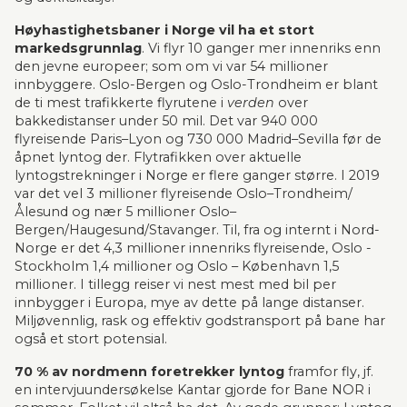
Høyhastighetsbaner i Norge vil ha et stort 
markedsgrunnlag
. Vi flyr 10 ganger mer innenriks enn 
den jevne europeer; som om vi var 54 millioner 
innbyggere. Oslo-Bergen og Oslo-Trondheim er blant 
de ti mest trafikkerte flyrutene i 
verden
 over 
bakkedistanser under 50 mil. Det var 940 000 
flyreisende Paris–Lyon og 730 000 Madrid–Sevilla før de 
åpnet lyntog der. Flytrafikken over aktuelle 
lyntogstrekninger i Norge er flere ganger større. I 2019 
var det vel 3 millioner flyreisende Oslo–Trondheim/
Ålesund og nær 5 millioner Oslo–
Bergen/Haugesund/Stavanger. Til, fra og internt i Nord-
Norge er det 4,3 millioner innenriks flyreisende, Oslo - 
Stockholm 1,4 millioner og Oslo – København 1,5 
millioner. I tillegg reiser vi nest mest med bil per 
innbygger i Europa, mye av dette på lange distanser. 
Miljøvennlig, rask og effektiv godstransport på bane har 
også et stort potensial. 
70 % av nordmenn foretrekker lyntog
 framfor fly, jf. 
en intervjuundersøkelse Kantar gjorde for Bane NOR i 