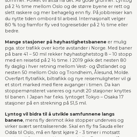
sommer. Folket vil altså ha det. Av gode grunner: Lyntog 
på 2 ½ time mellom Oslo og de større byene er rett og 
slett raskere og mer behagelig enn fly. På jobbreiser kan 
du nytte tiden ombord til arbeid. Internasjonalt velger 
80 % tog framfor fly ved togreisetider på 2 ½ time eller 
bedre.
Mange stasjoner på høyhastighetsbanene
 er mulig 
pga. stor trafikk over korte avstander i Norge. Med baner 
på bare 41 – 50 mil rekker høyhastighetstog 8 – 10 stopp 
med en reisetid på 2 ½ time. I 2019 gikk det nesten 80 
fly daglig i hver retning mellom Vest- og Østlandet og 
nesten 50 mellom Oslo og Trondheim, Ålesund, Molde. 
Overført flytrafikk, biltrafikk og nye reisemuligheter vil gi 
et stort marked med flere avganger i timen. Da kan 
stoppemønsteret varieres og rundt 20 stasjoner knyttes 
til banen. I Japan har f.eks. lyntoget Tokyo – Osaka 17 
stasjoner på en strekning på 51,5 mil.
Lyntog vil bidra til å utvikle samfunnene langs 
banene
, mens fly derimot ikke stopper underveis og 
virker svært sentraliserende. Skal en fly fra Sauda eller 
Odda til Oslo, må en først kjøre 2 - 3 timer i motsatt 