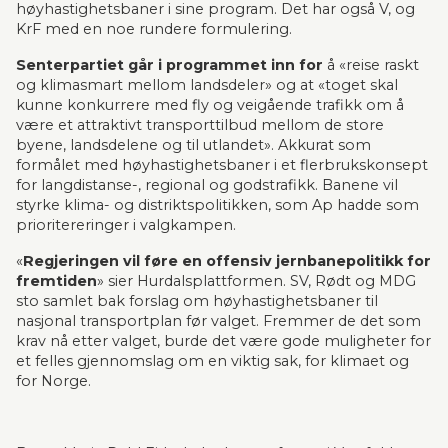
høyhastighetsbaner i sine program. Det har også V, og 
KrF med en noe rundere formulering.
Senterpartiet går i programmet inn for
 å «reise raskt 
og klimasmart mellom landsdeler» og at «toget skal 
kunne konkurrere med fly og veigående trafikk om å 
være et attraktivt transporttilbud mellom de store 
byene, landsdelene og til utlandet». Akkurat som 
formålet med høyhastighetsbaner i et flerbrukskonsept 
for langdistanse-, regional og godstrafikk. Banene vil 
styrke klima- og distriktspolitikken, som Ap hadde som 
prioritereringer i valgkampen.
«
Regjeringen vil føre en offensiv jernbanepolitikk for 
fremtiden
» sier Hurdalsplattformen. SV, Rødt og MDG 
sto samlet bak forslag om høyhastighetsbaner til 
nasjonal transportplan før valget. Fremmer de det som 
krav nå etter valget, burde det være gode muligheter for 
et felles gjennomslag om en viktig sak, for klimaet og 
for Norge.