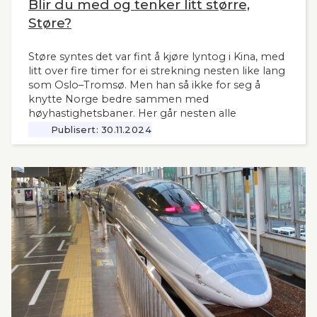
Blir du med og tenker litt større,
Støre?
Støre syntes det var fint å kjøre lyntog i Kina, med
litt over fire timer for ei strekning nesten like lang
som Oslo–Tromsø. Men han så ikke for seg å
knytte Norge bedre sammen med
høyhastighetsbaner. Her går nesten alle
jernbanemidlene til det sentrale Østlandet.
Publisert:
30.11.2024
Markedet, mulighetene og behovene for raske,
moderne tog i resten av landet har man tydeligvis
vanskelig for å se. Slik innleder lederne og
sekretær i Lyntogforum Vestlandsbanen
kronikken sin i Stavanger Aftenblad 26.11.2024.