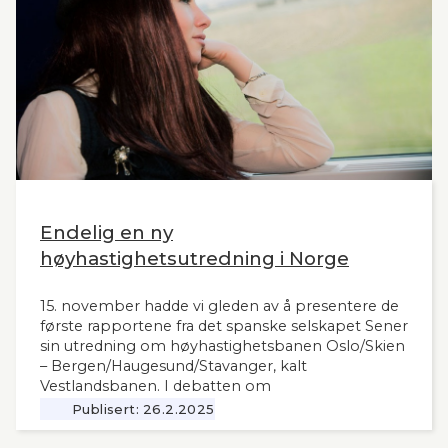
Endelig en ny
høyhastighetsutredning i Norge
15. november hadde vi gleden av å presentere de
første rapportene fra det spanske selskapet Sener
sin utredning om høyhastighetsbanen Oslo/Skien
– Bergen/Haugesund/Stavanger, kalt
Vestlandsbanen. I debatten om
høyhastighetsbaner i Norge har man savnet et
Publisert:
26.2.2025
nytt og oppdatert grunnlag, siden tidligere,
omfattende utredninger nå ligger 12 år tilbake i