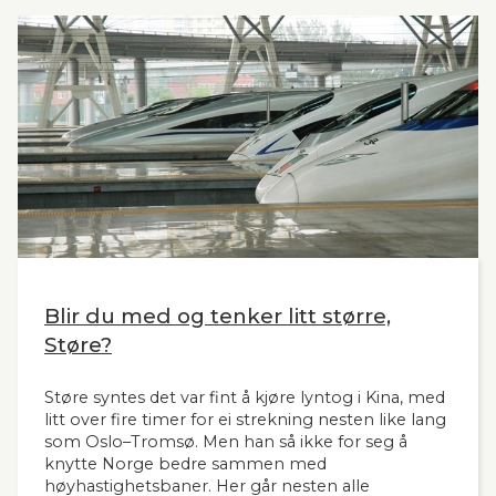
tid. Seners utredning vil derfor være interessant
også for andre aktuelle høyhastighetsbaner i
Norge og til våre naboland.
Blir du med og tenker litt større,
Støre?
Støre syntes det var fint å kjøre lyntog i Kina, med
litt over fire timer for ei strekning nesten like lang
som Oslo–Tromsø. Men han så ikke for seg å
knytte Norge bedre sammen med
høyhastighetsbaner. Her går nesten alle