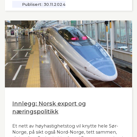
jernbanemidlene til det sentrale Østlandet.
Publisert:
30.11.2024
Markedet, mulighetene og behovene for raske,
moderne tog i resten av landet har man tydeligvis
vanskelig for å se. Slik innleder lederne og
sekretær i Lyntogforum Vestlandsbanen
kronikken sin i Stavanger Aftenblad 26.11.2024.
Innlegg: Norsk export og
næringspolitikk
Et nett av høyhastighetstog vil knytte hele Sør-
Norge, på sikt også Nord-Norge, tett sammen,