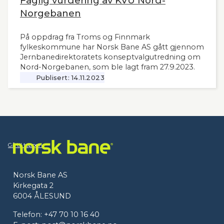
Faglig vurdering av KVU Nord-
Norgebanen
På oppdrag fra Troms og Finnmark
fylkeskommune har Norsk Bane AS gått gjennom
Jernbanedirektoratets konseptvalgutredning om
Nord-Norgebanen, som ble lagt fram 27.9.2023.
Publisert:
14.11.2023
Gå til toppen
Norsk Bane AS
Kirkegata 2
6004 ÅLESUND
Telefon:
+47 70 10 16 40