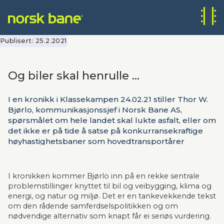
Publisert:
25.2.2021
Og biler skal henrulle ...
I en kronikk i Klassekampen 24.02.21 stiller Thor W.
Bjørlo, kommunikasjonssjef i Norsk Bane AS,
spørsmålet om hele landet skal lukte asfalt, eller om
det ikke er på tide å satse på konkurransekraftige
høyhastighetsbaner som hovedtransportårer
mellom landsdelene.
I kronikken kommer Bjørlo inn på en rekke sentrale 
problemstillinger knyttet til bil og veibygging, klima og 
energi, og natur og miljø. Det er en tankevekkende tekst 
om den rådende samferdselspolitikken og om 
nødvendige alternativ som knapt får ei seriøs vurdering.