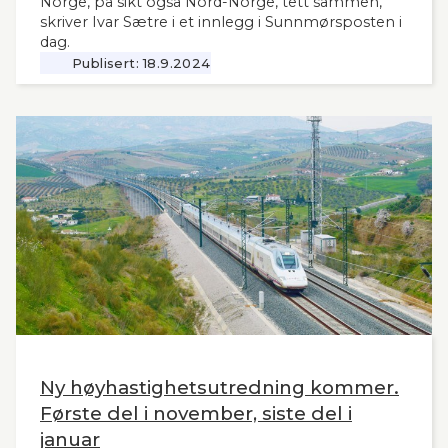
Norge, på sikt også Nord-Norge, tett sammen,
skriver Ivar Sætre i et innlegg i Sunnmørsposten i
dag.
Publisert:
18.9.2024
Ny høyhastighetsutredning kommer.
Første del i november, siste del i
januar