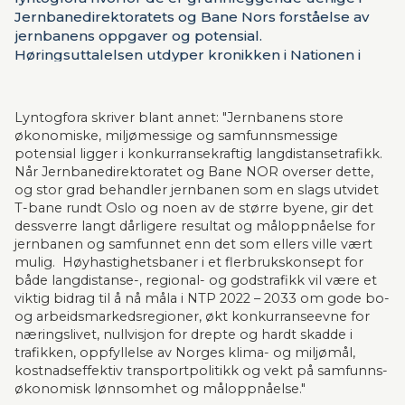
Jernbanedirektoratets og Bane Nors forståelse av
jernbanens oppgaver og potensial.
Høringsuttalelsen utdyper kronikken i Nationen i
forgårs.
Lyntogfora skriver blant annet: "Jernbanens store 
økonomiske, miljømessige og samfunnsmessige 
potensial ligger i konkurransekraftig langdistansetrafikk. 
Når Jernbanedirektoratet og Bane NOR overser dette, 
og stor grad behandler jernbanen som en slags utvidet 
T-bane rundt Oslo og noen av de større byene, gir det 
dessverre langt dårligere resultat og måloppnåelse for 
jernbanen og samfunnet enn det som ellers ville vært 
mulig.  Høyhastighetsbaner i et flerbrukskonsept for 
både langdistanse-, regional- og godstrafikk vil være et 
viktig bidrag til å nå måla i NTP 2022 – 2033 om gode bo- 
og arbeidsmarkedsregioner, økt konkurranse­evne for 
næringslivet, nullvisjon for drepte og hardt skadde i 
trafikken, oppfyllelse av Norges klima- og miljømål, 
kostnads­effektiv transportpolitikk og vekt på samfunns­
økonomisk lønnsomhet og måloppnåelse."