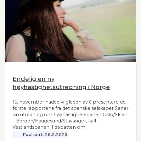
Endelig en ny
høyhastighetsutredning i Norge
15. november hadde vi gleden av å presentere de
første rapportene fra det spanske selskapet Sener
sin utredning om høyhastighetsbanen Oslo/Skien
– Bergen/Haugesund/Stavanger, kalt
Vestlandsbanen. I debatten om
høyhastighetsbaner i Norge har man savnet et
Publisert:
26.2.2025
nytt og oppdatert grunnlag, siden tidligere,