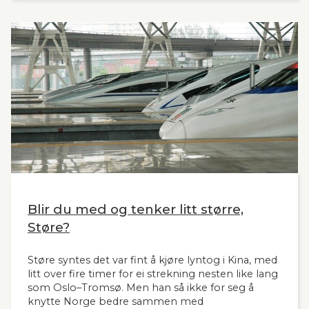
omfattende utredninger nå ligger 12 år tilbake i
tid. Seners utredning vil derfor være interessant
også for andre aktuelle høyhastighetsbaner i
Norge og til våre naboland.
Blir du med og tenker litt større,
Støre?
Støre syntes det var fint å kjøre lyntog i Kina, med
litt over fire timer for ei strekning nesten like lang
som Oslo–Tromsø. Men han så ikke for seg å
knytte Norge bedre sammen med