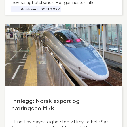
høyhastighetsbaner. Her går nesten alle
jernbanemidlene til det sentrale Østlandet.
Publisert:
30.11.2024
Markedet, mulighetene og behovene for raske,
moderne tog i resten av landet har man tydeligvis
vanskelig for å se. Slik innleder lederne og
sekretær i Lyntogforum Vestlandsbanen
kronikken sin i Stavanger Aftenblad 26.11.2024.
Innlegg: Norsk export og
næringspolitikk
Et nett av høyhastighetstog vil knytte hele Sør-