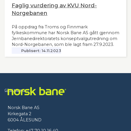
Faglig vurdering av KVU Nord-
Norgebanen
På oppdrag fra Troms og Finnmark
fylkeskommune har Norsk Bane AS gått gjennom
Jernbanedirektoratets konseptvalgutredning om
Nord-Norgebanen, som ble lagt fram 27.9.2023.
Publisert:
14.11.2023
Gå til toppen
Norsk Bane AS
Kirkegata 2
6004 ÅLESUND
Telefon:
+47 70 10 16 40