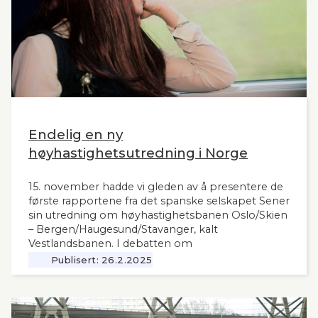
Endelig en ny
høyhastighetsutredning i Norge
15. november hadde vi gleden av å presentere de
første rapportene fra det spanske selskapet Sener
sin utredning om høyhastighetsbanen Oslo/Skien
– Bergen/Haugesund/Stavanger, kalt
Vestlandsbanen. I debatten om
høyhastighetsbaner i Norge har man savnet et
Publisert:
26.2.2025
nytt og oppdatert grunnlag, siden tidligere,
omfattende utredninger nå ligger 12 år tilbake i
tid. Seners utredning vil derfor være interessant
også for andre aktuelle høyhastighetsbaner i