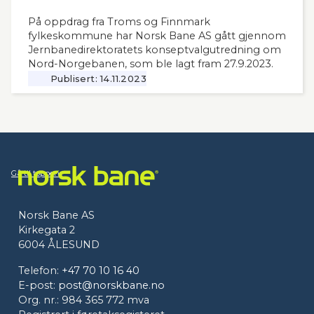
På oppdrag fra Troms og Finnmark
fylkeskommune har Norsk Bane AS gått gjennom
Jernbanedirektoratets konseptvalgutredning om
Nord-Norgebanen, som ble lagt fram 27.9.2023.
Publisert:
14.11.2023
Gå til toppen
Norsk Bane AS
Kirkegata 2
6004 ÅLESUND
Telefon:
+47 70 10 16 40
E-post:
post@norskbane.no
Org. nr.: 984 365 772 mva