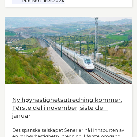
Publisert:
18.9.2024
Ny høyhastighetsutredning kommer.
Første del i november, siste del i
januar
Det spanske selskapet Sener er nå i innspurten av
en ny høyhastighets-utredning. I første omgang