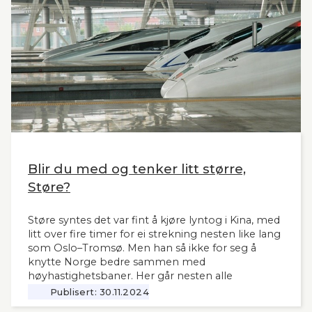
Norge og til våre naboland.
Blir du med og tenker litt større,
Støre?
Støre syntes det var fint å kjøre lyntog i Kina, med
litt over fire timer for ei strekning nesten like lang
som Oslo–Tromsø. Men han så ikke for seg å
knytte Norge bedre sammen med
høyhastighetsbaner. Her går nesten alle
jernbanemidlene til det sentrale Østlandet.
Publisert:
30.11.2024
Markedet, mulighetene og behovene for raske,