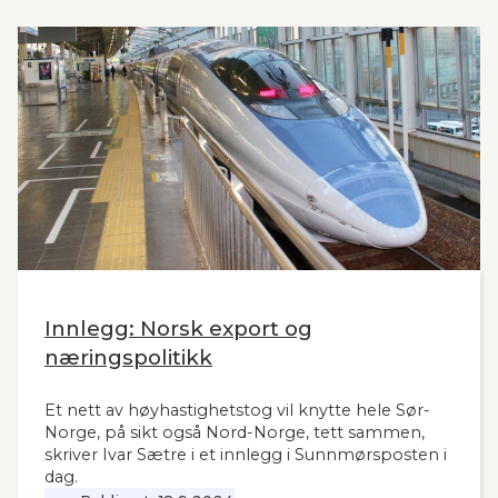
moderne tog i resten av landet har man tydeligvis
vanskelig for å se. Slik innleder lederne og
sekretær i Lyntogforum Vestlandsbanen
kronikken sin i Stavanger Aftenblad 26.11.2024.
Innlegg: Norsk export og
næringspolitikk
Et nett av høyhastighetstog vil knytte hele Sør-
Norge, på sikt også Nord-Norge, tett sammen,
skriver Ivar Sætre i et innlegg i Sunnmørsposten i
dag.