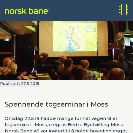
Publisert:
27.5.2019
Spennende togseminar i Moss
Onsdag 22.5.19 hadde mange funnet vegen til et
togseminar i Moss, i regi av Bedre Byutvikling Moss.
Norsk Bane AS var invitert til å holde hovedinnlegget.