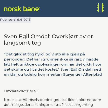
Publisert:
8.6.2013
Sven Egil Omdal: Overkjørt av et
langsomt tog
”Det gikk et tog nylig, og vi sto alle igjen på
perrongen. Det var i grunnen ikke så rart, vi hadde
fått helt uriktige opplysninger om når det gikk, hvor
det skulle og hva det kostet.” Sven Egil Omdal med
en klar og tydelig kommentar i Stavanger Aftenblad
og Adresseavisen om prosessene rundt
behandlingen av lyntog.
Omdal skriver bl.a.:
Norske samferdselsutredninger skal ikke dokumentere 
det mulige, deres funksjon er å slå fast at ingenting 