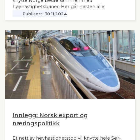
knytte Norge bedre sammen med
høyhastighetsbaner. Her går nesten alle
jernbanemidlene til det sentrale Østlandet.
Publisert:
30.11.2024
Markedet, mulighetene og behovene for raske,
moderne tog i resten av landet har man tydeligvis
vanskelig for å se. Slik innleder lederne og
sekretær i Lyntogforum Vestlandsbanen
kronikken sin i Stavanger Aftenblad 26.11.2024.
Innlegg: Norsk export og
næringspolitikk
Et nett av høyhastighetstog vil knytte hele Sør-