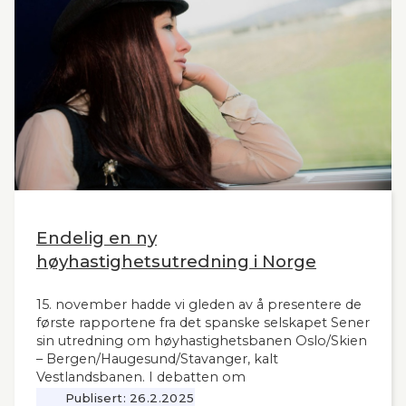
Endelig en ny
høyhastighetsutredning i Norge
15. november hadde vi gleden av å presentere de
første rapportene fra det spanske selskapet Sener
sin utredning om høyhastighetsbanen Oslo/Skien
– Bergen/Haugesund/Stavanger, kalt
Vestlandsbanen. I debatten om
høyhastighetsbaner i Norge har man savnet et
Publisert:
26.2.2025