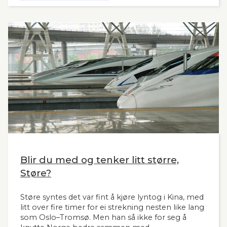
nytt og oppdatert grunnlag, siden tidligere,
omfattende utredninger nå ligger 12 år tilbake i
tid. Seners utredning vil derfor være interessant
også for andre aktuelle høyhastighetsbaner i
Norge og til våre naboland.
Blir du med og tenker litt større,
Støre?
Støre syntes det var fint å kjøre lyntog i Kina, med
litt over fire timer for ei strekning nesten like lang
som Oslo–Tromsø. Men han så ikke for seg å