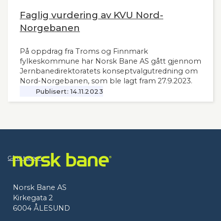
Faglig vurdering av KVU Nord-
Norgebanen
På oppdrag fra Troms og Finnmark
fylkeskommune har Norsk Bane AS gått gjennom
Jernbanedirektoratets konseptvalgutredning om
Nord-Norgebanen, som ble lagt fram 27.9.2023.
Publisert:
14.11.2023
Gå til toppen
Norsk Bane AS
Kirkegata 2
6004 ÅLESUND