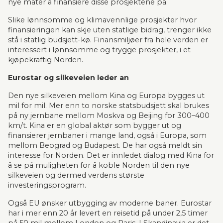
nye måter å finansiere disse prosjektene på.
Slike lønnsomme og klimavennlige prosjekter hvor 
finansieringen kan skje uten statlige bidrag, trenger ikke 
stå i statlig budsjett-kø. Finansmiljøer fra hele verden er 
interessert i lønnsomme og trygge prosjekter, i et 
kjøpekraftig Norden.
Eurostar og silkeveien leder an
Den nye silkeveien mellom Kina og Europa bygges ut 
mil for mil. Mer enn to norske statsbudsjett skal brukes 
på ny jernbane mellom Moskva og Beijing for 300–400 
km/t. Kina er en global aktør som bygger ut og 
finansierer jernbaner i mange land, også i Europa, som 
mellom Beograd og Budapest. De har også meldt sin 
interesse for Norden. Det er innledet dialog med Kina for 
å se på muligheten for å koble Norden til den nye 
silkeveien og dermed verdens største 
investeringsprogram.
Også EU ønsker utbygging av moderne baner. Eurostar 
har i mer enn 20 år levert en reisetid på under 2,5 timer 