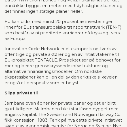
på 50 mil mellom London og Paris. I Skandinavia er det 
ennå ikke bygget en meter med høyhastighetsbaner og 
det finnes ingen statlige planer heller.
EU kan bidra med minst 20 prosent av investeringer 
innenfor EUs transeuropeiske transportnettverk (TEN-T) 
som består av ni prioriterte korridorer på kryss og tvers 
av Europa.
Innovation Circle Network er et europeisk nettverk av 
offentlige og private aktører og en av initiativtakerne til 
EU-prosjektet TENTACLE. Prosjektet ser på behovet for 
mer og bedre grensekryssende infrastrukturer og 
alternative finansieringsmodeller. Om nordiske 
ekspressbaner kan bli en del av den arktiske silkeveien 
er også et perspektiv som er belyst.
Slipp private til
Jernbaneloven åpner for private baner og det er blitt 
gjort tidligere. Malmbanen ble i startfasen bygget med 
engelsk kapital. The Swedish and Norwegian Railway Co. 
fikk konsesjon i 1883. Tenk på hva dette private initiativet 
skapte av økonomisk eventyr for Norge og Sverige. Nye 