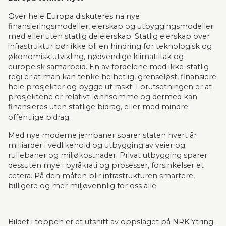
Over hele Europa diskuteres nå nye 
finansieringsmodeller, eierskap og utbyggingsmodeller 
med eller uten statlig deleierskap. Statlig eierskap over 
infrastruktur bør ikke bli en hindring for teknologisk og 
økonomisk utvikling, nødvendige klimatiltak og 
europeisk samarbeid. En av fordelene med ikke-statlig 
regi er at man kan tenke helhetlig, grenseløst, finansiere 
hele prosjekter og bygge ut raskt. Forutsetningen er at 
prosjektene er relativt lønnsomme og dermed kan 
finansieres uten statlige bidrag, eller med mindre 
offentlige bidrag.
Med nye moderne jernbaner sparer staten hvert år 
milliarder i vedlikehold og utbygging av veier og 
rullebaner og miljøkostnader. Privat utbygging sparer 
dessuten mye i byråkrati og prosesser, forsinkelser et 
cetera. På den måten blir infrastrukturen smartere, 
billigere og mer miljøvennlig for oss alle.
Bildet i toppen er et utsnitt av oppslaget på NRK Ytring.