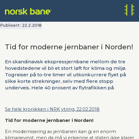
Publisert:
22.2.2018
Tid for moderne jernbaner i Norden!
En skandinavisk ekspressjernbane mellom de tre
hovedstedene vil bli et stort løft for klima og miljø.
Togreiser på to-tre timer vil utkonkurrere flyet på
slike korte strekninger, selv med flere stopp
underveis. Hele 40 prosent av flytrafikken på
Gardermoen går til og fra byer 25–55 mil unna, og et
fullt utbygget ekspressnett vil kunne ta alle disse
reisene. Finansmiljøer fra hele verden er interessert i
Se hele kronikken i NRK ytring, 22.02.2018
lønnsomme og trygge prosjekter, i et kjøpekraftig
Norden, skriver Alf S. Johansen generalsekretær i
Tid for moderne jernbaner i Norden!
Innovation Circle Network og prosjektkoordinator
En modernisering av jernbanen kan gi en enorm 
for EU-prosjektet TENTacle.
klimagevinst, men da må vi erkjenne at staten ikke klarer 