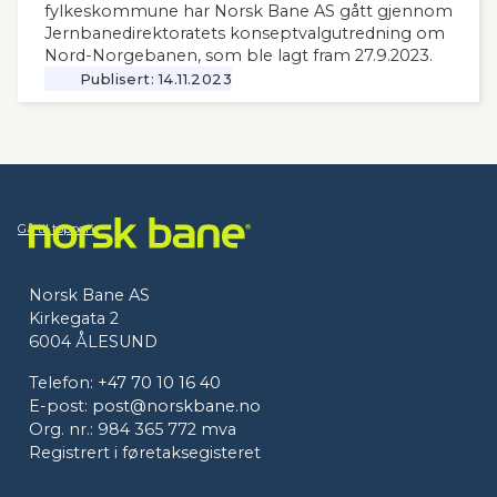
fylkeskommune har Norsk Bane AS gått gjennom
Jernbanedirektoratets konseptvalgutredning om
Nord-Norgebanen, som ble lagt fram 27.9.2023.
Publisert:
14.11.2023
Gå til toppen
Norsk Bane AS
Kirkegata 2
6004 ÅLESUND
Telefon:
+47 70 10 16 40
E-post:
post@norskbane.no
Org. nr.: 984 365 772 mva
Registrert i føretaksegisteret