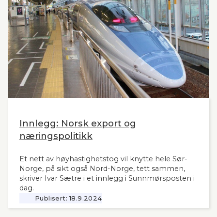
sekretær i Lyntogforum Vestlandsbanen
kronikken sin i Stavanger Aftenblad 26.11.2024.
Innlegg: Norsk export og
næringspolitikk
Et nett av høyhastighetstog vil knytte hele Sør-
Norge, på sikt også Nord-Norge, tett sammen,
skriver Ivar Sætre i et innlegg i Sunnmørsposten i
dag.
Publisert:
18.9.2024