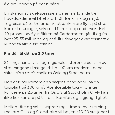
å gjøre jobben på egen hånd.
En skandinavisk ekspressjernbane mellom de tre 
hovedstedene vil bli et stort løft for klima og miljø. 
Togreiser på to-tre timer vil utkonkurrere flyet på slike 
korte strekninger, selv med flere stopp underveis. Hele 
40 prosent av flytrafikken på Gardermoen går til og fra 
byer 25–55 mil unna, og et fullt utbygget ekspressnett vil 
kunne ta alle disse reisene.
Fra dør til dør på 2,5 timer
Så langt har private og regionale aktører utredet en av 
strekningene i triangelet: En 500 km moderne bane, 
såkalt 
slab track
, mellom Oslo og Stockholm.
Den er ti mil kortere enn dagens bane og vil ha en 
toppfart på 300 km/t. Komfortable tog vil bringe 
kundene på 2,5 timer fra Oslo S til Stockholm C. Fly kan 
ikke konkurrere på tid, pris, komfort og tilgjengelighet.
Mellom fire og seks ekspresstog i timen i hver retning 
mellom Oslo og Stockholm vil betjene 16–20 stasjoner i 