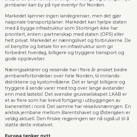
jernbaner kan by på nye eventyr for Norden.
Markedet kjenner ingen landegrenser, men det gjør 
nasjonale transportplaner. Markedet kan hjelpe staten 
med å bygge infrastruktur som Stortinget ikke har 
prioritert, enten i partnerskap med staten (OPS) eller 
helt privat. Markedet er næringslivet og forbrukerne. De 
vil benytte og betale for en infrastruktur som gir 
forbedret hverdag, billigere og tryggere transport og 
gode opplevelser.
Næringsaktører og reisende har i flere år ønsket bedre 
jernbaneforbindelser over hele Norden, til innlands-
distriktene og kystområdene. Det er langt billigere og 
tryggere å sende varer med tog over lange avstander 
enn med lastebil. Det svenske gruveselskapet LKAB er 
et av flere som har krevd fortgang i utbyggingen av 
banenettet i nord. Det samme har reiselivsnæringen. En 
arktisk jernbane mellom Barentshavet og Østersjøen er 
veldig aktuell. Den finske regjeringen ser nå også ut til å 
støtte dette initiativet.
Europa tenker nytt