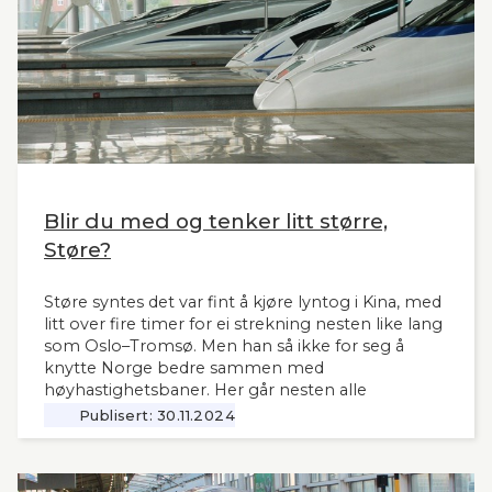
Blir du med og tenker litt større,
Støre?
Støre syntes det var fint å kjøre lyntog i Kina, med
litt over fire timer for ei strekning nesten like lang
som Oslo–Tromsø. Men han så ikke for seg å
knytte Norge bedre sammen med
høyhastighetsbaner. Her går nesten alle
jernbanemidlene til det sentrale Østlandet.
Publisert:
30.11.2024
Markedet, mulighetene og behovene for raske,
moderne tog i resten av landet har man tydeligvis
vanskelig for å se. Slik innleder lederne og