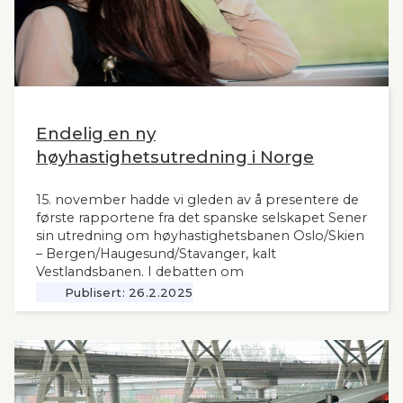
Endelig en ny
høyhastighetsutredning i Norge
15. november hadde vi gleden av å presentere de
første rapportene fra det spanske selskapet Sener
sin utredning om høyhastighetsbanen Oslo/Skien
– Bergen/Haugesund/Stavanger, kalt
Vestlandsbanen. I debatten om
høyhastighetsbaner i Norge har man savnet et
Publisert:
26.2.2025
nytt og oppdatert grunnlag, siden tidligere,
omfattende utredninger nå ligger 12 år tilbake i
tid. Seners utredning vil derfor være interessant
også for andre aktuelle høyhastighetsbaner i
Norge og til våre naboland.