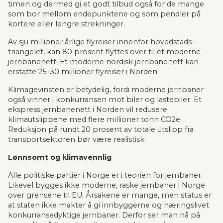
timen og dermed gi et godt tilbud også for de mange 
som bor mellom endepunktene og som pendler på 
kortere eller lengre strekninger.
Av sju millioner årlige flyreiser innenfor hovedstads-
triangelet, kan 80 prosent flyttes over til et moderne 
jernbanenett. Et moderne nordisk jernbanenett kan 
erstatte 25–30 millioner flyreiser i Norden.
Klimagevinsten er betydelig, fordi moderne jernbaner 
også vinner i konkurransen mot biler og lastebiler. Et 
ekspress jernbanenett i Norden vil redusere 
klimautslippene med flere millioner tonn CO2e. 
Reduksjon på rundt 20 prosent av totale utslipp fra 
transportsektoren bør være realistisk.
Lønnsomt og klimavennlig
Alle politiske partier i Norge er i teorien for jernbaner. 
Likevel bygges ikke moderne, raske jernbaner i Norge 
over grensene til EU. Årsakene er mange, men status er 
at staten ikke makter å gi innbyggerne og næringslivet 
konkurransedyktige jernbaner. Derfor ser man nå på 