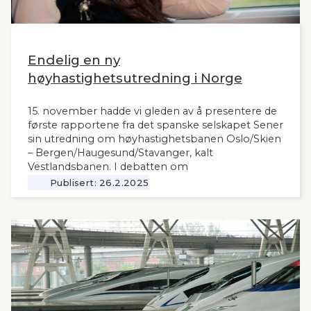
Endelig en ny
høyhastighetsutredning i Norge
15. november hadde vi gleden av å presentere de
første rapportene fra det spanske selskapet Sener
sin utredning om høyhastighetsbanen Oslo/Skien
– Bergen/Haugesund/Stavanger, kalt
Vestlandsbanen. I debatten om
høyhastighetsbaner i Norge har man savnet et
Publisert:
26.2.2025
nytt og oppdatert grunnlag, siden tidligere,
omfattende utredninger nå ligger 12 år tilbake i
tid. Seners utredning vil derfor være interessant
også for andre aktuelle høyhastighetsbaner i
Norge og til våre naboland.