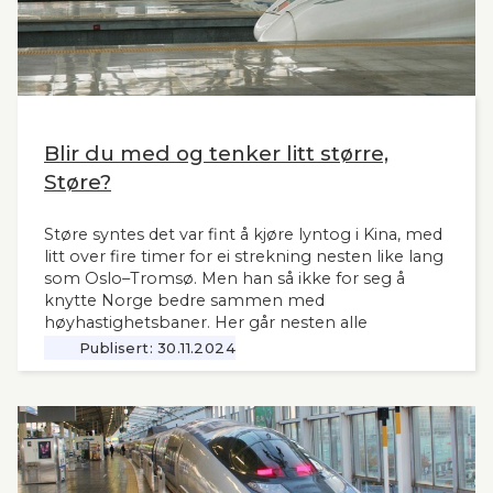
Blir du med og tenker litt større,
Støre?
Støre syntes det var fint å kjøre lyntog i Kina, med
litt over fire timer for ei strekning nesten like lang
som Oslo–Tromsø. Men han så ikke for seg å
knytte Norge bedre sammen med
høyhastighetsbaner. Her går nesten alle
jernbanemidlene til det sentrale Østlandet.
Publisert:
30.11.2024
Markedet, mulighetene og behovene for raske,
moderne tog i resten av landet har man tydeligvis
vanskelig for å se. Slik innleder lederne og
sekretær i Lyntogforum Vestlandsbanen
kronikken sin i Stavanger Aftenblad 26.11.2024.