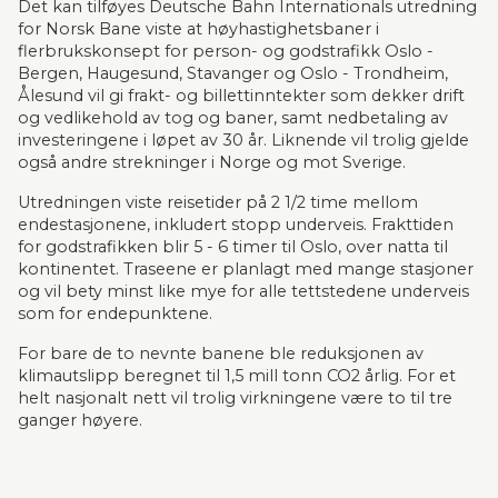
Det kan tilføyes Deutsche Bahn Internationals utredning 
Innenlandsreising må da kunne gjøres annerledes?»
for Norsk Bane viste at høyhastighetsbaner i 
«Det er uforståelig at vi i et av verdens rikeste land
flerbrukskonsept for person- og godstrafikk Oslo - 
ikke får til å lage bare én lyntoglinje mellom to
Bergen, Haugesund, Stavanger og Oslo - Trondheim, 
storbyer, men setter inn alt på forurensende fly»,
Ålesund vil gi frakt- og billettinntekter som dekker drift 
skriver forsker Franz-Jan Parmentier ved UiO i
og vedlikehold av tog og baner, samt nedbetaling av 
Klassekampen 19.102018.
investeringene i løpet av 30 år. Liknende vil trolig gjelde 
også andre strekninger i Norge og mot Sverige.
Utredningen viste reisetider på 2 1/2 time mellom 
endestasjonene, inkludert stopp underveis. Frakttiden 
for godstrafikken blir 5 - 6 timer til Oslo, over natta til 
kontinentet. Traseene er planlagt med mange stasjoner 
og vil bety minst like mye for alle tettstedene underveis 
som for endepunktene.
For bare de to nevnte banene ble reduksjonen av 
klimautslipp beregnet til 1,5 mill tonn CO2 årlig. For et 
helt nasjonalt nett vil trolig virkningene være to til tre 
ganger høyere. 