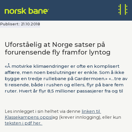
Publisert:
21.10.2018
Uforståelig at Norge satser på
forurensende fly framfor lyntog
«Å motvirke klimaendringer er ofte en komplisert
affære, men noen beslutninger er enkle. Som å ikke
bygge en tredje rullebane på Gardermoen.» «…tre av
ti reisende, både i rushen og ellers, flyr på bare fem
ruter. Hvert år flyr 8,5 millioner passasjerer fra og til
Trondheim, Bergen, Stavanger, København og
Stockholm. Jeg synes også at det er viktig med gode
forbindelser til disse byene, men i luftlinje er det
Les innlegget i sin helhet via denne 
linken til 
under 500 kilometer til hver av dem. Nordmenn flyr
Klassekampens oppsl
ag (krever innlogging), eller kun 
allerede nå mest innenlands av alle europeere – fire
teksten i pdf her. 
ganger så ofte som svenskene, nummer to på lista.