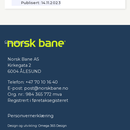
Publisert:
14.11.2023
Gå til toppen
Norsk Bane AS
Kirkegata 2
6004 ÅLESUND
Telefon:
+47 70 10 16 40
E-post:
post@norskbane.no
Org. nr.: 984 365 772 mva
Registrert i føretaksegisteret
Personvernerklæring
Design og utvikling:
Omega 365 Design