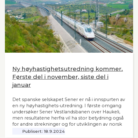
Ny høyhastighetsutredning kommer.
Første del i november, siste del i
januar
Det spanske selskapet Sener er nå i innspurten av
en ny høyhastighets-utredning. I første omgang
undersøker Sener Vestlandsbanen over Haukeli,
men resultatene herfra vil ha stor betydning også
for andre strekninger og for utviklingen av norsk
jernbane generelt. Norsk Bane, er oppdragsgiver
Publisert:
18.9.2024
for utredningen.