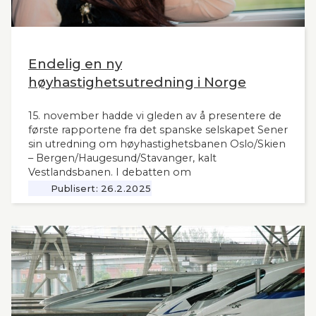
Endelig en ny
høyhastighetsutredning i Norge
15. november hadde vi gleden av å presentere de
første rapportene fra det spanske selskapet Sener
sin utredning om høyhastighetsbanen Oslo/Skien
– Bergen/Haugesund/Stavanger, kalt
Vestlandsbanen. I debatten om
høyhastighetsbaner i Norge har man savnet et
Publisert:
26.2.2025
nytt og oppdatert grunnlag, siden tidligere,
omfattende utredninger nå ligger 12 år tilbake i
tid. Seners utredning vil derfor være interessant
også for andre aktuelle høyhastighetsbaner i
Norge og til våre naboland.