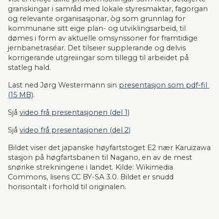
granskingar i samråd med lokale styresmaktar, fagorgan 
og relevante organisasjonar, òg som grunnlag for 
kommunane sitt eige plan- og utviklingsarbeid, til 
dømes i form av aktuelle omsynssoner for framtidige 
jernbanetraséar. Det tilseier supplerande og delvis 
korrigerande utgreiingar som tillegg til arbeidet på 
statleg hald.
Last ned Jørg Westermann sin 
presentasjon som pdf-fil 
(15 MB)
.
Sjå 
video frå presentasjonen (del 1)
Sjå 
video frå presentasjonen (del 2)
Bildet viser det japanske høyfartstoget E2 nær Karuizawa 
stasjon på høgfartsbanen til Nagano, en av de mest 
snørike strekningene i landet. Kilde: Wikimedia 
Commons, lisens CC BY-SA 3.0. Bildet er snudd 
horisontalt i forhold til originalen.