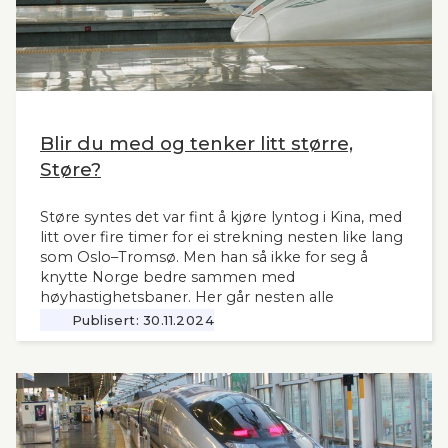
Blir du med og tenker litt større,
Støre?
Støre syntes det var fint å kjøre lyntog i Kina, med
litt over fire timer for ei strekning nesten like lang
som Oslo–Tromsø. Men han så ikke for seg å
knytte Norge bedre sammen med
høyhastighetsbaner. Her går nesten alle
jernbanemidlene til det sentrale Østlandet.
Publisert:
30.11.2024
Markedet, mulighetene og behovene for raske,
moderne tog i resten av landet har man tydeligvis
vanskelig for å se. Slik innleder lederne og
sekretær i Lyntogforum Vestlandsbanen
kronikken sin i Stavanger Aftenblad 26.11.2024.