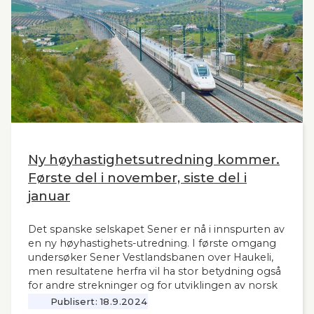
Ny høyhastighetsutredning kommer.
Første del i november, siste del i
januar
Det spanske selskapet Sener er nå i innspurten av
en ny høyhastighets-utredning. I første omgang
undersøker Sener Vestlandsbanen over Haukeli,
men resultatene herfra vil ha stor betydning også
for andre strekninger og for utviklingen av norsk
jernbane generelt. Norsk Bane, er oppdragsgiver
Publisert:
18.9.2024
for utredningen.