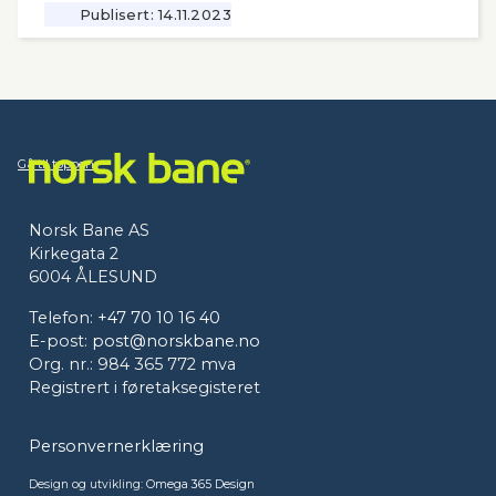
Publisert:
14.11.2023
Gå til toppen
Norsk Bane AS
Kirkegata 2
6004 ÅLESUND
Telefon:
+47 70 10 16 40
E-post:
post@norskbane.no
Org. nr.: 984 365 772 mva
Registrert i føretaksegisteret
Personvernerklæring
Design og utvikling:
Omega 365 Design