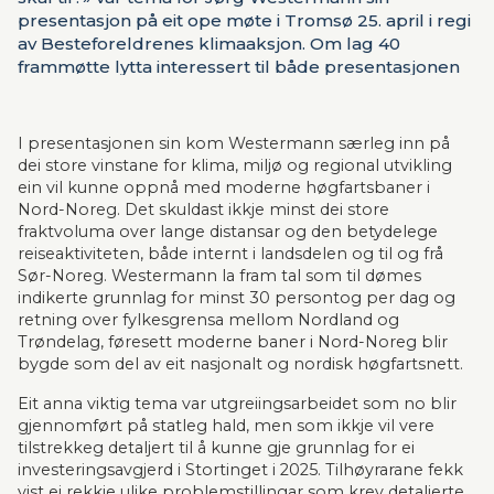
presentasjon på eit ope møte i Tromsø 25. april i regi
av Besteforeldrenes klimaaksjon. Om lag 40
frammøtte lytta interessert til både presentasjonen
frå Norsk Bane AS og til innlegget frå fylkesråd for
samferdsel i Troms og Finnmark fylkeskommune og
leder av Arktisk jernbaneforum, Agnete Masternes
I presentasjonen sin kom Westermann særleg inn på 
Hanssen.
dei store vinstane for klima, miljø og regional utvikling 
ein vil kunne oppnå med moderne høgfartsbaner i 
Nord-Noreg. Det skuldast ikkje minst dei store 
fraktvoluma over lange distansar og den betydelege 
reiseaktiviteten, både internt i landsdelen og til og frå 
Sør-Noreg. Westermann la fram tal som til dømes 
indikerte grunnlag for minst 30 persontog per dag og 
retning over fylkesgrensa mellom Nordland og 
Trøndelag, føresett moderne baner i Nord-Noreg blir 
bygde som del av eit nasjonalt og nordisk høgfartsnett.
Eit anna viktig tema var utgreiingsarbeidet som no blir 
gjennomført på statleg hald, men som ikkje vil vere 
tilstrekkeg detaljert til å kunne gje grunnlag for ei 
investeringsavgjerd i Stortinget i 2025. Tilhøyrarane fekk 
vist ei rekkje ulike problemstillingar som krev detaljerte 