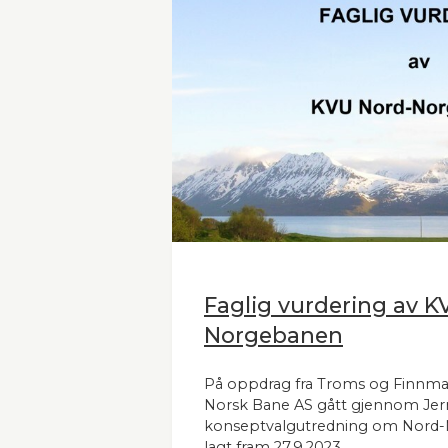
Faglig vurdering av K
Norgebanen
På oppdrag fra Troms og Finnm
Norsk Bane AS gått gjennom Jer
konseptvalgutredning om Nord
lagt fram 27.9.2023.