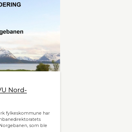
VU Nord-
ark fylkeskommune har
nbanedirektoratets
-Norgebanen, som ble