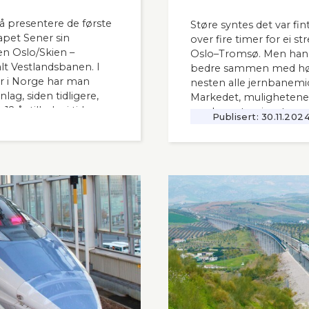
å presentere de første
Støre syntes det var fint
apet Sener sin
over fire timer for ei s
n Oslo/Skien –
Oslo–Tromsø. Men han s
t Vestlandsbanen. I
bedre sammen med høy
 i Norge har man
nesten alle jernbanemid
ag, siden tidligere,
Markedet, mulighetene
 år tilbake i tid.
moderne tog i resten av
Publisert:
30.11.202
interessant også for
vanskelig for å se. Slik
 i Norge og til våre
Lyntogforum Vestlands
Aftenblad 26.11.2024.