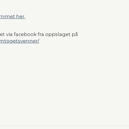
mmet her.
t via facebook fra oppslaget på
yntogetsvenner/