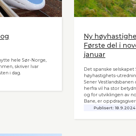
 og
Ny høyhastigh
Første del i nov
januar
nytte hele Sør-Norge,
mmen, skriver Ivar
Det spanske selskapet S
ten i dag.
høyhastighets-utrednin
Sener Vestlandsbanen o
herfra vil ha stor bety
og for utviklingen av n
Bane, er oppdragsgiver
Publisert:
18.9.2024