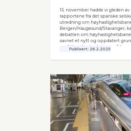
15. november hadde vi gleden av 
rapportene fra det spanske selsk
utredning om høyhastighetsbane
Bergen/Haugesund/Stavanger, kal
debatten om høyhastighetsbaner
savnet et nytt og oppdatert grunnl
omfattende utredninger nå ligger 12
Publisert:
26.2.2025
Seners utredning vil derfor være 
andre aktuelle høyhastighetsbaner
naboland.