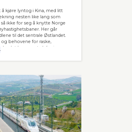
 å kjøre lyntog i Kina, med litt
trekning nesten like lang som
å ikke for seg å knytte Norge
hastighetsbaner. Her går
lene til det sentrale Østlandet.
 og behovene for raske,
 landet har man tydeligvis
4
 innleder lederne og sekretær i
banen kronikken sin i Stavanger