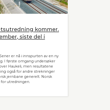
etsutredning kommer.
ember, siste del i
ener er nå i innspurten av en ny
g. I første omgang undersøker
ver Haukeli, men resultatene
dning også for andre strekninger
orsk jernbane generelt. Norsk
 for utredningen.