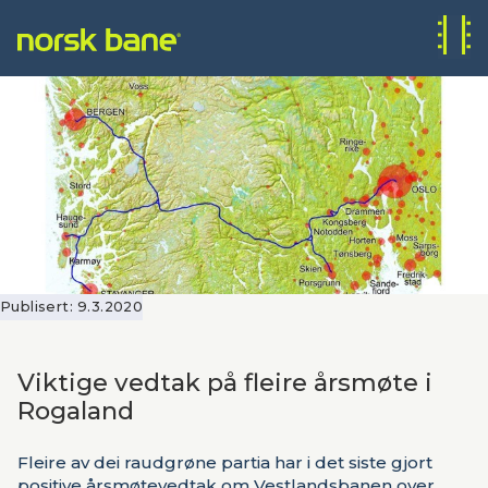
Publisert:
9.3.2020
Viktige vedtak på fleire årsmøte i
Rogaland
Fleire av dei raudgrøne partia har i det siste gjort
positive årsmøtevedtak om Vestlandsbanen over