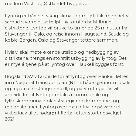
mellom Vest- og Østlandet bygges ut.
Lyntog er både et viktig klima- og miljøtiltak, men det vil 
samtidig være et solid løft av samferdselstilbudet i 
distriktene. Lyntog vil bruke to timer og 25 minutter fra 
Stavanger til Oslo, og reise innom Haugesund, Sauda og 
koble Bergen, Oslo og Stavanger tettere sammen.
Hvis vi skal møte økende utslipp og nedbygging av 
distriktene, trengs en storstilt utbygging av lyntog. Det 
er mye å tjene på at lyntog over Haukeli bygges først.
Rogaland SV vil arbeide for at lyntog over Haukeli løftes 
inn i Nasjonal Transportplan (NTP), både gjennom lokale 
og regionale høringsinnspill, og på Stortinget. Vi vil 
arbeide for at lyntog omtales i kommunale og 
fylkeskommunale planstrategier og kommune- og 
regionalplaner. Lyntog over Haukeli vil også være et 
viktig krav til et rødgrønt flertall etter stortingsvalget i 
2021.