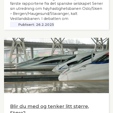
første rapportene fra det spanske selskapet Sener
sin utredning om høyhastighetsbanen Oslo/Skien
– Bergen/Haugesund/Stavanger, kalt
Vestlandsbanen. I debatten om
høyhastighetsbaner i Norge har man savnet et
Publisert:
26.2.2025
nytt og oppdatert grunnlag, siden tidligere,
omfattende utredninger nå ligger 12 år tilbake i
tid. Seners utredning vil derfor være interessant
også for andre aktuelle høyhastighetsbaner i
Norge og til våre naboland.
Blir du med og tenker litt større,
Støre?