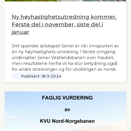
Ny høyhastighetsutredning kommer.
Første del i november, siste del i
januar
Det spanske selskapet Sener er nå i innspurten av
en ny høyhastighets-utredning. I første omgang
undersøker Sener Vestlandsbanen over Haukeli,
men resultatene herfra vil ha stor betydning også
for andre strekninger og for utviklingen av norsk
jernbane generelt. Norsk Bane, er oppdragsgiver
Publisert:
18.9.2024
for utredningen.