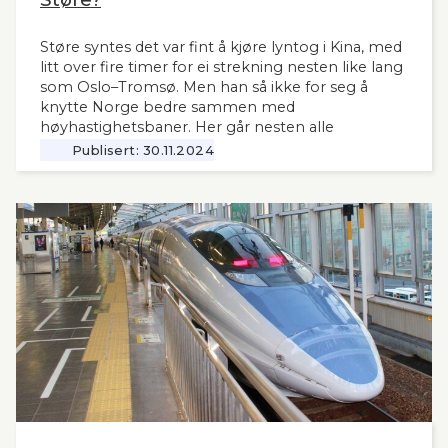
Støre syntes det var fint å kjøre lyntog i Kina, med
litt over fire timer for ei strekning nesten like lang
som Oslo–Tromsø. Men han så ikke for seg å
knytte Norge bedre sammen med
høyhastighetsbaner. Her går nesten alle
jernbanemidlene til det sentrale Østlandet.
Publisert:
30.11.2024
Markedet, mulighetene og behovene for raske,
moderne tog i resten av landet har man tydeligvis
vanskelig for å se. Slik innleder lederne og
sekretær i Lyntogforum Vestlandsbanen
kronikken sin i Stavanger Aftenblad 26.11.2024.