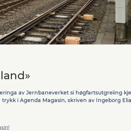
 land»
seringa av Jernbaneverket si høgfartsutgreiing kj
 trykk i Agenda Magasin, skriven av Ingeborg Eli
sin!