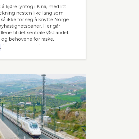
 å kjøre lyntog i Kina, med litt
trekning nesten like lang som
å ikke for seg å knytte Norge
hastighetsbaner. Her går
lene til det sentrale Østlandet.
 og behovene for raske,
 landet har man tydeligvis
4
 innleder lederne og sekretær i
banen kronikken sin i Stavanger