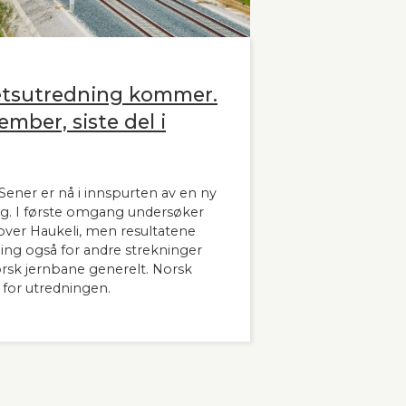
etsutredning kommer.
ember, siste del i
ener er nå i innspurten av en ny
g. I første omgang undersøker
ver Haukeli, men resultatene
dning også for andre strekninger
orsk jernbane generelt. Norsk
 for utredningen.