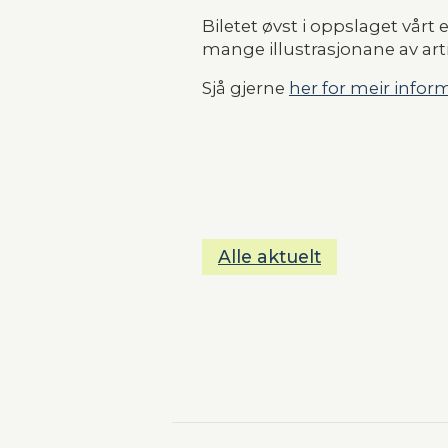
Biletet øvst i oppslaget vårt
mange illustrasjonane av art
Sjå gjerne 
her for meir infor
Alle aktuelt