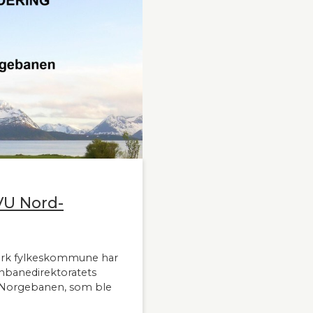
VU Nord-
ark fylkeskommune har
nbanedirektoratets
-Norgebanen, som ble