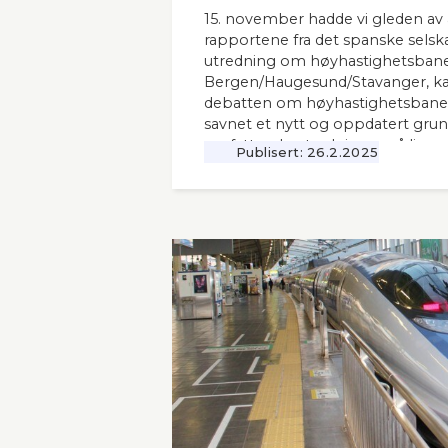
15. november hadde vi gleden av 
rapportene fra det spanske selsk
utredning om høyhastighetsbane
Bergen/Haugesund/Stavanger, kal
debatten om høyhastighetsbaner
savnet et nytt og oppdatert grunnl
omfattende utredninger nå ligger 12
Publisert:
26.2.2025
Seners utredning vil derfor være 
andre aktuelle høyhastighetsbaner
naboland.