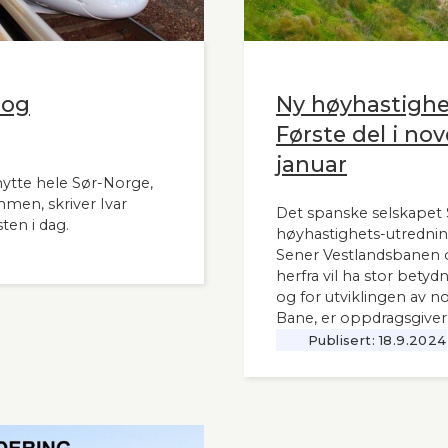
 og
Ny høyhastigh
Første del i nov
januar
nytte hele Sør-Norge,
mmen, skriver Ivar
Det spanske selskapet S
ten i dag.
høyhastighets-utrednin
Sener Vestlandsbanen o
herfra vil ha stor bety
og for utviklingen av n
Bane, er oppdragsgiver
Publisert:
18.9.2024