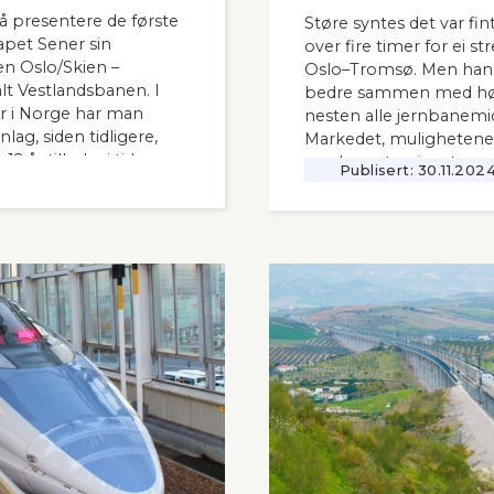
å presentere de første
Støre syntes det var fint
apet Sener sin
over fire timer for ei s
n Oslo/Skien –
Oslo–Tromsø. Men han s
t Vestlandsbanen. I
bedre sammen med høy
 i Norge har man
nesten alle jernbanemid
ag, siden tidligere,
Markedet, mulighetene
 år tilbake i tid.
moderne tog i resten av
Publisert:
30.11.202
interessant også for
vanskelig for å se. Slik
 i Norge og til våre
Lyntogforum Vestlands
Aftenblad 26.11.2024.