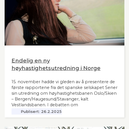
Endelig en ny
høyhastighetsutredning i Norge
15. november hadde vi gleden av å presentere de
første rapportene fra det spanske selskapet Sener
sin utredning om høyhastighetsbanen Oslo/Skien
– Bergen/Haugesund/Stavanger, kalt
Vestlandsbanen. I debatten om
høyhastighetsbaner i Norge har man savnet et
Publisert:
26.2.2025
nytt og oppdatert grunnlag, siden tidligere,
omfattende utredninger nå ligger 12 år tilbake i
tid. Seners utredning vil derfor være interessant