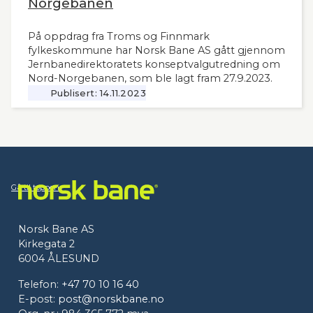
Norgebanen
På oppdrag fra Troms og Finnmark
fylkeskommune har Norsk Bane AS gått gjennom
Jernbanedirektoratets konseptvalgutredning om
Nord-Norgebanen, som ble lagt fram 27.9.2023.
Publisert:
14.11.2023
Gå til toppen
Norsk Bane AS
Kirkegata 2
6004 ÅLESUND
Telefon:
+47 70 10 16 40
E-post:
post@norskbane.no