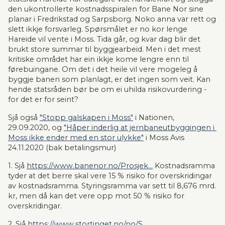
den ukontrollerte kostnadsspiralen for Bane Nor sine 
planar i Fredrikstad og Sarpsborg. Noko anna var rett og 
slett ikkje forsvarleg. Spørsmålet er no kor lenge 
Hareide vil vente i Moss. Tida går, og kvar dag blir det 
brukt store summar til byggjearbeid. Men i det mest 
kritiske området har ein ikkje kome lengre enn til 
førebuingane. Om det i det heile vil vere mogeleg å 
byggje banen som planlagt, er det ingen som veit. Kan 
hende statsråden bør be om ei uhilda risikovurdering - 
for det er for seint?
Sjå også 
"Stopp galskapen i Moss"
 i Nationen, 
29.09.2020, og 
"Håper inderlig at jernbaneutbyggingen i 
Moss ikke ender med en stor ulykke"
 i Moss Avis 
24.11.2020 (bak betalingsmur)
1. Sjå 
https://www.banenor.no/Prosjek...
 Kostnadsramma 
tyder at det berre skal vere 15 % risiko for overskridingar 
av kostnadsramma. Styringsramma var sett til 8,676 mrd. 
kr, men då kan det vere opp mot 50 % risiko for 
overskridingar.
2. Sjå 
https://www.stortinget.no/no/S...