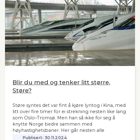
også for andre aktuelle høyhastighetsbaner i
Norge og til våre naboland.
Blir du med og tenker litt større,
Støre?
Støre syntes det var fint å kjøre lyntog i Kina, med
litt over fire timer for ei strekning nesten like lang
som Oslo–Tromsø. Men han så ikke for seg å
knytte Norge bedre sammen med
høyhastighetsbaner. Her går nesten alle
jernbanemidlene til det sentrale Østlandet.
Publisert:
30.11.2024