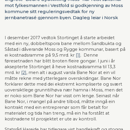
mot fylkesmannen i Vestfold si godkjenning av Moss
kommune sitt reguleringsvedtak for ny
jernbanetrasé gjennom byen. Dagleg leiar i Norsk
Bane AS, Jørg Westermann, har vore eitt av dei tre
vitna som var i retten i går. Men same kva retten vil
konkludere med, er det statsråd Knut Arild Hareide
I desember 2017 vedtok Stortinget å starte arbeidet 
som no må handle. Det skriver Jørg Westermann i
med ein ny, dobbeltspora bane mellom Sandbukta og 
ein kommentar.
Såstad i dåverande Moss og Rygge kommunar, basert på 
ei kostnadsramme på 9,5 mrd. kr 
[1]
.  Denne 
føresetnaden har blitt broten fleire gongar. I juni i år 
aksepterte Stortinget å heve kostnadsramma til 13,3 
mrd. kr 
[2]
, men alt i august varsla Bane Nor at ein vil 
måtte rekne med ytterlegare overskridingar. Bane Nor 
forklarer dette med dei ekstremt kompliserte og svært 
uoversiktlege grunntilhøva nær hamna i Moss, men det 
er noko som Bane Nor har visst om lenge. Seinast når 
Bane Nor, i mangel på andre tilbod, måtte inngå ein 
kontrakt med ein entreprenør som får betalt for 
materialet og tida han treng, må ein ha forstått at 
kostnadene til prosjektet er ute av kontroll.
Statsråd Hareide har tidlegare vist handlekraft og stogga 