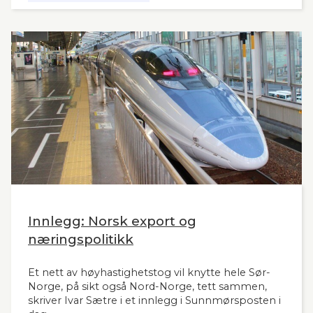
Markedet, mulighetene og behovene for raske,
moderne tog i resten av landet har man tydeligvis
vanskelig for å se. Slik innleder lederne og
sekretær i Lyntogforum Vestlandsbanen
kronikken sin i Stavanger Aftenblad 26.11.2024.
Innlegg: Norsk export og
næringspolitikk
Et nett av høyhastighetstog vil knytte hele Sør-
Norge, på sikt også Nord-Norge, tett sammen,
skriver Ivar Sætre i et innlegg i Sunnmørsposten i