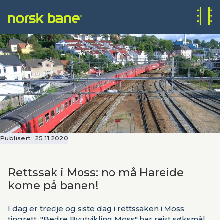
Publisert:
25.11.2020
Rettssak i Moss: no må Hareide
kome på banen!
I dag er tredje og siste dag i rettssaken i Moss
tingrett. "Bedre Byutvikling Moss" har reist søksmål