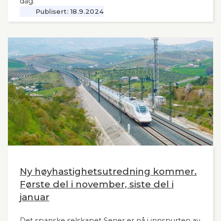
dag.
Publisert:
18.9.2024
Ny høyhastighetsutredning kommer.
Første del i november, siste del i
januar
Det spanske selskapet Sener er nå i innspurten av