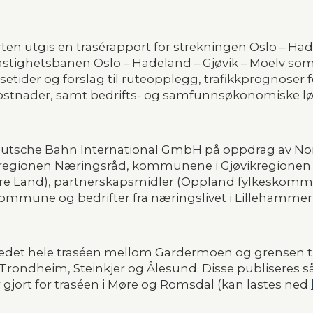
orten utgis en trasérapport for strekningen Oslo – Had
tighetsbanen Oslo – Hadeland – Gjøvik – Moelv som d
etider og forslag til ruteopplegg, trafikkprog­noser f
skostnader, samt bedrifts- og samfunnsøkonomiske 
eutsche Bahn International GmbH på oppdrag av Nor
kregionen Næringsråd, kommunene i Gjøvikregionen (G
dre Land), partnerskapsmidler (Oppland fylkeskom
kommune og bedrifter fra næringslivet i Lillehammer
edet hele traséen mellom Gardermoen og grensen t
Trondheim, Steinkjer og Ålesund. Disse publiseres så 
er gjort for traséen i Møre og Romsdal (kan lastes ned 