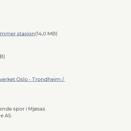
hammer stasjon
(14,0 MB)
MB)
verket Oslo - Trondheim / 
ende spor i Mjøsas 
e AS.