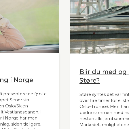
Blir du med og t
ng i Norge
Støre?
å presentere de første
Støre syntes det var fint
apet Sener sin
over fire timer for ei s
n Oslo/Skien –
Oslo–Tromsø. Men han s
t Vestlandsbanen. I
bedre sammen med høy
 i Norge har man
nesten alle jernbanemid
ag, siden tidligere,
Markedet, mulighetene