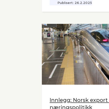
omfattende utredninger nå ligger 12
Publisert:
26.2.2025
Seners utredning vil derfor være 
andre aktuelle høyhastighetsbaner
naboland.
Innlegg: Norsk export
næringspolitikk