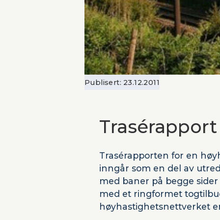
Publisert:
23.12.2011
Trasérapport
Trasérapporten for en høy
inngår som en del av utre
med baner på begge sider 
med et ringformet togtilbu
høyhastighetsnettverket er 
langdistanse-, regional-/IC-