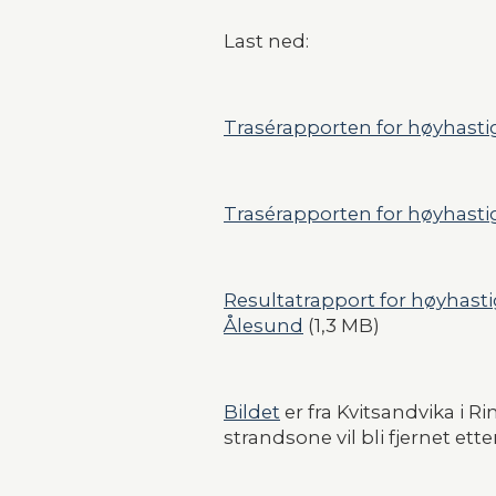
Last ned:
Trasérapporten for høyhast
Trasérapporten for høyhasti
Resultatrapport for høyhasti
Ålesund
 (1,3 MB)
Bildet
 er fra Kvitsandvika i 
strandsone vil bli fjernet e