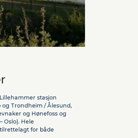
r
 Lillehammer stasjon
o og Trondheim / Ålesund,
Jevnaker og Hønefoss og
– Oslo). Hele
ilrettelagt for både