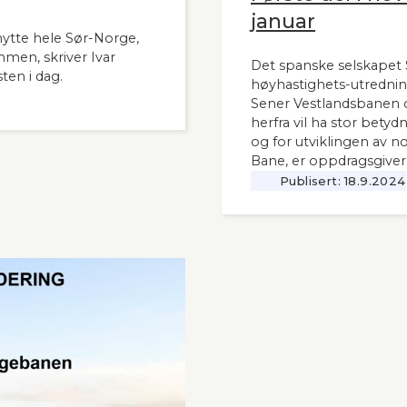
januar
nytte hele Sør-Norge,
mmen, skriver Ivar
Det spanske selskapet S
ten i dag.
høyhastighets-utrednin
Sener Vestlandsbanen o
herfra vil ha stor bety
og for utviklingen av n
Bane, er oppdragsgiver
Publisert:
18.9.2024