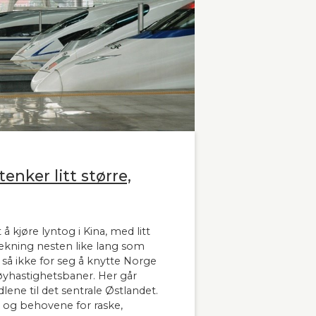
enker litt større,
 å kjøre lyntog i Kina, med litt
trekning nesten like lang som
å ikke for seg å knytte Norge
hastighetsbaner. Her går
lene til det sentrale Østlandet.
 og behovene for raske,