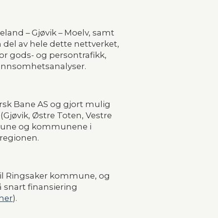
eland – Gjøvik – Moelv, samt 
el av hele dette nettverket, 
or gods- og persontrafikk, 
lønnsomhetsanalyser.
sk Bane AS og gjort mulig 
jøvik, Østre Toten, Vestre 
mune og kommunene i 
­regionen.
il Ringsaker kommune, og 
snart finansiering 
her
).