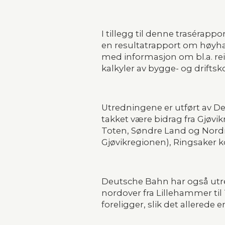
I tillegg til denne trasérapp
en resultatrapport om høyhas
med informasjon om bl.a. reis
kalkyler av bygge- og drift
Utredningene er utført av D
takket være bidrag fra Gjøvi
Toten, Søndre Land og Nor
Gjøvik­regionen), Ringsaker 
Deutsche Bahn har også utr
nordover fra Lillehammer til 
foreligger, slik det allerede 