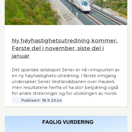
Ny høyhastighetsutredning kommer.
Første del i november, siste del i
januar
Det spanske selskapet Sener er nå i innspurten av
en ny høyhastighets-utredning. I første omgang
undersøker Sener Vestlandsbanen over Haukeli,
men resultatene herfra vil ha stor betydning også
for andre strekninger og for utviklingen av norsk
jernbane generelt. Norsk Bane, er oppdragsgiver
Publisert:
18.9.2024
for utredningen.