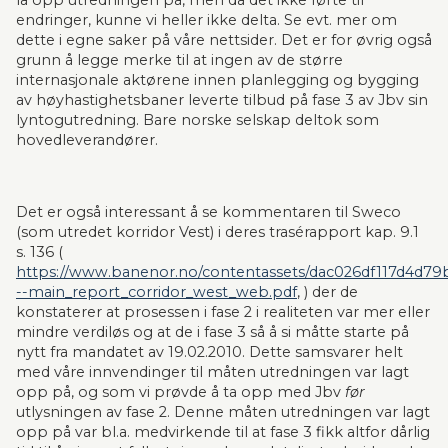
la opp utredningen på, men da det ikke førte til 
endringer, kunne vi heller ikke delta. Se evt. mer om 
dette i egne saker på våre nettsider. Det er for øvrig også 
grunn å legge merke til at ingen av de større 
internasjonale aktørene innen planlegging og bygging 
av høyhastighetsbaner leverte tilbud på fase 3 av Jbv sin 
lyntogutredning. Bare norske selskap deltok som 
hovedleverandører.
Det er også interessant å se kommentaren til Sweco 
(som utredet korridor Vest) i deres trasérapport kap. 9.1 
s. 136 ( 
https://www.banenor.no/contentassets/dac026df117d4d79
--main_report_corridor_west_web.pdf
, ) der de 
konstaterer at prosessen i fase 2 i realiteten var mer eller 
mindre verdiløs og at de i fase 3 så å si måtte starte på 
nytt fra mandatet av 19.02.2010. Dette samsvarer helt 
med våre innvendinger til måten utredningen var lagt 
opp på, og som vi prøvde å ta opp med Jbv 
før
utlysningen av fase 2. Denne måten utredningen var lagt 
opp på var bl.a. medvirkende til at fase 3 fikk altfor dårlig 