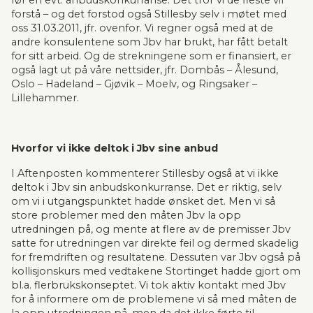
før en evt. anbudskonkurranse. Det tror vi de fleste vil 
forstå – og det forstod også Stillesby selv i møtet med 
oss 31.03.2011, jfr. ovenfor. Vi regner også med at de 
andre konsulentene som Jbv har brukt, har fått betalt 
for sitt arbeid. Og de strekningene som er finansiert, er 
også lagt ut på våre nettsider, jfr. Dombås – Ålesund, 
Oslo – Hadeland – Gjøvik – Moelv, og Ringsaker – 
Lillehammer.
Hvorfor vi ikke deltok i Jbv sine anbud
I Aftenposten kommenterer Stillesby også at vi ikke 
deltok i Jbv sin anbudskonkurranse. Det er riktig, selv 
om vi i utgangspunktet hadde ønsket det. Men vi så 
store problemer med den måten Jbv la opp 
utredningen på, og mente at flere av de premisser Jbv 
satte for utredningen var direkte feil og dermed skadelig 
for fremdriften og resultatene. Dessuten var Jbv også på 
kollisjonskurs med vedtakene Stortinget hadde gjort om 
bl.a. flerbrukskonseptet. Vi tok aktiv kontakt med Jbv 
for å informere om de problemene vi så med måten de 