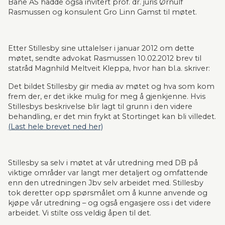
Bane AS hadde også invitert prof. dr. juris Ørnulf 
Rasmussen og konsulent Gro Linn Gamst til møtet.
Etter Stillesby sine uttalelser i januar 2012 om dette 
møtet, sendte advokat Rasmussen 10.02.2012 brev til 
statråd Magnhild Meltveit Kleppa, hvor han bl.a. skriver:
Det bildet Stillesby gir media av møtet og hva som kom 
frem der, er det ikke mulig for meg å gjenkjenne. Hvis 
Stillesbys beskrivelse blir lagt til grunn i den videre 
behandling, er det min frykt at Stortinget kan bli villedet. 
(Last hele brevet ned her)
Stillesby sa selv i møtet at vår utredning med DB på 
viktige områder var langt mer detaljert og omfattende 
enn den utredningen Jbv selv arbeidet med. Stillesby 
tok deretter opp spørsmålet om å kunne anvende og 
kjøpe vår utredning – og også engasjere oss i det videre 
arbeidet. Vi stilte oss veldig åpen til det.