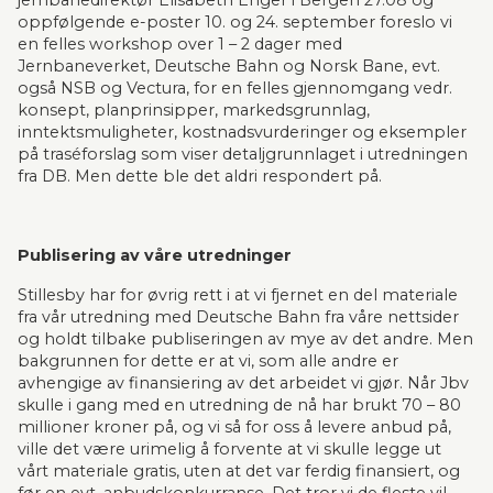
jernbanedirektør Elisabeth Enger i Bergen 27.08 og 
oppfølgende e-poster 10. og 24. september foreslo vi 
en felles workshop over 1 – 2 dager med 
Jernbaneverket, Deutsche Bahn og Norsk Bane, evt. 
også NSB og Vectura, for en felles gjennomgang vedr. 
konsept, planprinsipper, markedsgrunnlag, 
inntektsmuligheter, kostnadsvurderinger og eksempler 
på traséforslag som viser detaljgrunnlaget i utredningen 
fra DB. Men dette ble det aldri respondert på.
Publisering av våre utredninger
Stillesby har for øvrig rett i at vi fjernet en del materiale 
fra vår utredning med Deutsche Bahn fra våre nettsider 
og holdt tilbake publiseringen av mye av det andre. Men 
bakgrunnen for dette er at vi, som alle andre er 
avhengige av finansiering av det arbeidet vi gjør. Når Jbv 
skulle i gang med en utredning de nå har brukt 70 – 80 
millioner kroner på, og vi så for oss å levere anbud på, 
ville det være urimelig å forvente at vi skulle legge ut 
vårt materiale gratis, uten at det var ferdig finansiert, og 