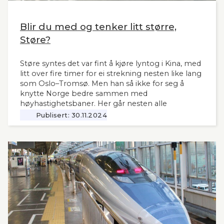
Blir du med og tenker litt større,
Støre?
Støre syntes det var fint å kjøre lyntog i Kina, med
litt over fire timer for ei strekning nesten like lang
som Oslo–Tromsø. Men han så ikke for seg å
knytte Norge bedre sammen med
høyhastighetsbaner. Her går nesten alle
jernbanemidlene til det sentrale Østlandet.
Publisert:
30.11.2024
Markedet, mulighetene og behovene for raske,
moderne tog i resten av landet har man tydeligvis
vanskelig for å se. Slik innleder lederne og
sekretær i Lyntogforum Vestlandsbanen
kronikken sin i Stavanger Aftenblad 26.11.2024.