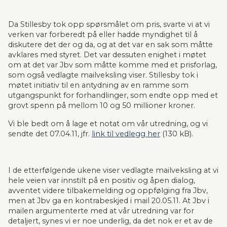
Da Stillesby tok opp spørsmålet om pris, svarte vi at vi 
verken var forberedt på eller hadde myndighet til å 
diskutere det der og da, og at det var en sak som måtte 
avklares med styret. Det var dessuten enighet i møtet 
om at det var Jbv som måtte komme med et prisforlag, 
som også vedlagte mailveksling viser. Stillesby tok i 
møtet initiativ til en antydning av en ramme som 
utgangspunkt for forhandlinger, som endte opp med et 
grovt spenn på mellom 10 og 50 millioner kroner.
Vi ble bedt om å lage et notat om vår utredning, og vi 
sendte det 07.04.11, jfr. 
link til vedlegg her
 (130 kB).
I de etterfølgende ukene viser vedlagte mailveksling at vi 
hele veien var innstilt på en positiv og åpen dialog, 
avventet videre tilbakemelding og oppfølging fra Jbv, 
men at Jbv ga en kontrabeskjed i mail 20.05.11. At Jbv i 
mailen argumenterte med at vår utredning var for 
detaljert, synes vi er noe underlig, da det nok er et av de 