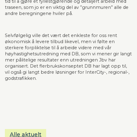
tid til å gjøre et fyllestgjørende og detaljert arbeid med 
traseen, som jo er en viktig del av ”grunnmuren” alle de 
andre beregningene hviler på.
Selvfølgelig ville det vært det enkleste for oss rent 
økonomisk å levere tilbud likevel, men vi følte en 
sterkere forpliktelse til å arbeide videre med vår 
høyhastighetsutredning med DB, som vi mener gir langt 
mer pålitelige resultater enn utredningen Jbv har 
organisert. Det flerbrukskonseptet DB har lagt opp til, 
vil også gi langt bedre løsninger for InterCity-, regional-, 
godstrafikken.
Alle aktuelt