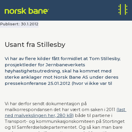
Publisert:
30.1.2012
Usant fra Stillesby
Vi har av flere kilder fått formidlet at Tom Stillesby,
prosjektleder for Jernbaneverkets
høyhastighetsutredning, skal ha kommet med
sterke anklager mot Norsk Bane AS under deres
pressekonferanse 25.01.2012 (hvor vi ikke var til
stede). Norsk Bane AS skal angivelig ikke ha ønsket å
samarbeide eller bidra til materiell fra vår utredning
med Deutsche Bahn til Jernbaneverkets
Vi har derfor sendt dokumentasjon på 
høyhastighetsutredning. Noe av dette er tatt opp
mailkorrespondansen det har vært om saken i 2011 
(last 
videre i Aftenposten 28.01.2012. Vi vil ikke la slike
ned mailvekslingen her, 280 kB)
 både til partiene i 
feilaktige påstander stå uimotsagt.
Transport- og kommunikasjonskomiteen på Stortinget 
og til Samferdselsdepartementet. Og så kan man bare 