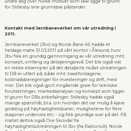
undre seg over hvilke motiver som skal ligge til grunn 
for Stillesby sine grunnløse påstander.
Kontakt med Jernbaneverket om vår utredning i 
2011.
Jernbaneverket (Jbv) og Norsk Bane AS hadde et 
heldags møte 31.03.2011 på vårt kontor i Ålesund, hvor 
Jbv fikk en grundig gjennomgang av vår utredning mht. 
konsept, omfang og detaljeringsnivå. Det ble også vist 
en rekke eksempler på det detaljerte nivået utredningen 
til DB er utført på, både mht. traséforslagene, 
kostnadsberegninger for investeringer og drift, med 
mer. Det ble også gjort inngående greie for tekniske 
forutsetninger, markedsanalyser og konsept som ligger 
til grunn for DBs anbefalinger. Stillesby hadde også 
mange spørsmål, bl.a. om hvordan det var mulig å kjøre 
godstog på høyhastighetsbaner, mulighetene for flere 
stasjoner underveis etc. - og fikk grundige svar på det. På 
møtet deltok også Ove Skovdal fra 
høyhastighetsutredningen til Jbv (fra Railconult). Norsk 