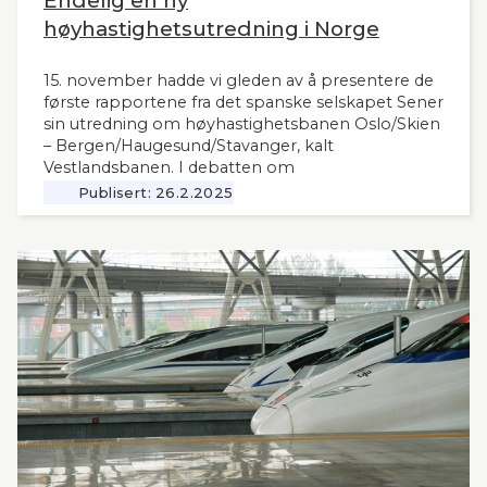
Endelig en ny
høyhastighetsutredning i Norge
15. november hadde vi gleden av å presentere de
første rapportene fra det spanske selskapet Sener
sin utredning om høyhastighetsbanen Oslo/Skien
– Bergen/Haugesund/Stavanger, kalt
Vestlandsbanen. I debatten om
høyhastighetsbaner i Norge har man savnet et
Publisert:
26.2.2025
nytt og oppdatert grunnlag, siden tidligere,
omfattende utredninger nå ligger 12 år tilbake i
tid. Seners utredning vil derfor være interessant
også for andre aktuelle høyhastighetsbaner i
Norge og til våre naboland.