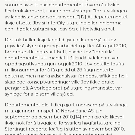
somme avsnitt bad departementet Jbvom å ut­­vik­le 
fleirbrukskonsept, i andre om strategiar ”for utviklingen 
av lang­distanse persontrans­port.”[12] At departementet 
ikkje utsette Jbv si InterCity-utgreiing eller innlemma 
den i høgfarts­ut­greiinga, gav òg eit tvetydig signal.
Det tok heller ikkje lang tid før ein kunne sjå at Jbv 
prøvde å styre utgreiings­arbeidet i gal lei. Alt i april 2010, 
før prosjektleiinga var tilsett, hadde Jbv ”forenkla” 
departe­mentet sitt man­dat.[13] Endå tydelegare var 
oppdragsutlysinga i juni og juli 2010. Jbv betalte tosifra 
million­summar for å få greidd ut 28 fragmenterte 
deltema, men marknadsanalysar for gods­trafikk og heil­
skaplege kon­sept­vurderingar ville Jbv ikkje bruke 
pengar på. Alvorlege brot på utgreiingsmanda­tet var 
syn­lege for alle som ville sjå dei.
Departementet blei tidleg gjort merksam på utviklinga, 
m.a. gjennom innspel frå Norsk Bane ASi juni, 
september og desember 2010,[14] men gjorde likevel 
ikkje nok for å tryggje ei forsvarleg høg­fartsut­grei­ing. 
Stortinget reagerte kraftig i slutten av november 2010, 