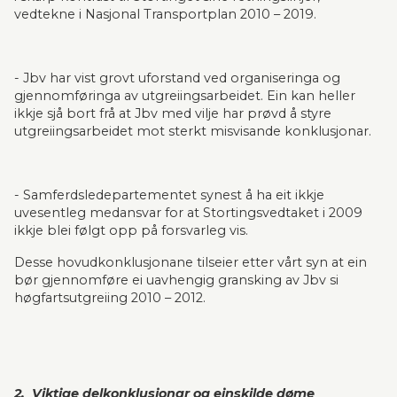
vedtekne i Nasjonal Transportplan 2010 – 2019.
- Jbv har vist grovt uforstand ved organiseringa og 
gjennomføringa av utgreiingsarbeidet. Ein kan heller 
ikkje sjå bort frå at Jbv med vilje har prøvd å styre 
utgreiingsarbeidet mot sterkt misvisande konklusjonar.
- Samferdsledepartementet synest å ha eit ikkje 
uvesentleg medansvar for at Stortings­vedtaket i 2009 
ikkje blei følgt opp på forsvarleg vis.
Desse hovudkonklusjonane tilseier etter vårt syn at ein 
bør gjennomføre ei uavhengig gransking av Jbv si 
høgfartsutgreiing 2010 – 2012.
2.  Viktige delkonklusjonar og einskilde døme