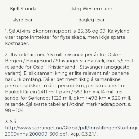
    Kjell Stundal                           Jørg Westermann
      styreleiar                                     dagleg leiar
1. Sjå Atkins’ økonomirapport, s. 25, 38 og 39. Kalkylane 
viser tapte inntekter for flyselskapa, men ikkje sparte 
kostnader.
2. Jbv reknar med 7,5 mill. reisande per år for Oslo – 
Bergen / Haugesund / Stavanger via Haukeli, mot 5,5 mill. 
rei­sande for Oslo – Kristiansand – Stavanger (snøggaste 
variant). Ei slik samanlikning er lite relevant når banene 
har ulik omfang. Då er det mest riktig å samanlikne 
persontrafikken, målt i person-km, per km bane. For 
Hau­keli får ein 2411 mill. pkm / 583 km = 4,14 mill. rei­
sande, for Sørlandet 1623 mill. pkm / 498 km = 3,26 mill. 
reisande. Sjå svarte tabellar i Atkins’ marknadsrapport, s. 
98 – 104.
3. Sjå 
http://www.stortinget.no/Global/pdf/Innstillinger/Storting
2009/inns-200809-300.pdf
 , kap. 6.3.2.1.1.