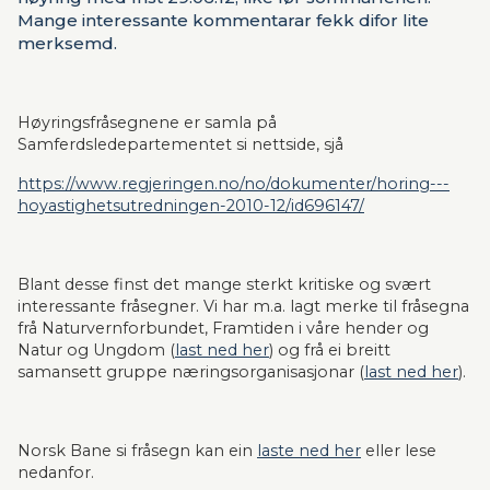
Mange interessante kommentarar fekk difor lite
merksemd.
Høyringsfråsegnene er samla på 
Samferdsledepartementet si nettside, sjå
https://www.regjeringen.no/no/dokumenter/horing---
hoyastighetsutredningen-2010-12/id696147/
Blant desse finst det mange sterkt kritiske og svært 
interessante fråsegner. Vi har m.a. lagt merke til fråsegna 
frå Naturvernforbundet, Framtiden i våre hender og 
Natur og Ungdom (
last ned her
) og frå ei breitt 
samansett gruppe næringsorganisasjonar (
last ned her
).
Norsk Bane si fråsegn kan ein 
laste ned her
 eller lese 
nedanfor.