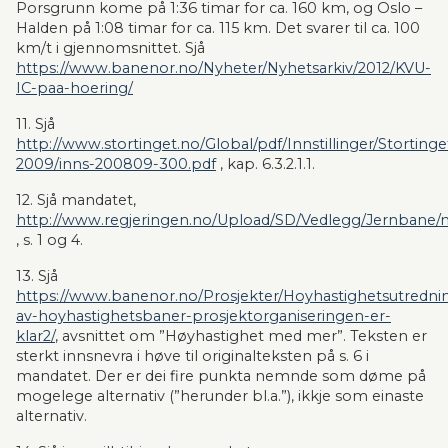
Porsgrunn kome på 1:36 timar for ca. 160 km, og Oslo – 
Halden på 1:08 timar for ca. 115 km. Det svarer til ca. 100 
km/t i gjennomsnittet. Sjå 
https://www.banenor.no/Nyheter/Nyhetsarkiv/2012/KVU-
IC-paa-hoering/
11. Sjå 
http://www.stortinget.no/Global/pdf/Innstillinger/Storting
2009/inns-200809-300.pdf
 , kap. 6.3.2.1.1.
12. Sjå mandatet, 
http://www.regjeringen.no/Upload/SD/Vedlegg/Jernbane/
, s. 1 og 4.
13. Sjå 
https://www.banenor.no/Prosjekter/Hoyhastighetsutredni
av-hoyhastighetsbaner-prosjektorganiseringen-er-
klar2/
, avsnittet om ”Høyhastighet med mer”. Teksten er 
sterkt innsnevra i høve til originalteksten på s. 6 i 
mandatet. Der er dei fire punkta nemnde som døme på 
mogelege alternativ (”herunder bl.a.”), ikkje som einaste 
alternativ.