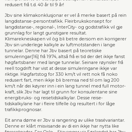
redusert frå t.d. 40 år til 9 år!
Jbv sine klimakonklusjonar er vel å merke basert på rein 
langdistanse-persontrafikk. Fleirbruks­konsept for 
langdistanse-, regional-, InterCity- og godstrafikk vil gje 
grunnlag for langt gunstigare resultat. 
Klimarekneskapen vil òg bli betre dersom ein korrigerer 
Jbv sin underlege kalkyle av luft­mot­standen i lange 
tunnelar. Denne har Jbv basert på teoretiske 
simuleringar[16] frå 1974, altså frå ei tid der det ikkje fanst 
høgfartsbaner med lange tunnelar. Seinare røynsler frå 
reell togdrift har vist at desse simule­rin­gane ikkje var 
riktige. Høgfartstog for 330 km/t vil rett nok få noko 
redusert fart, men ikkje bli bremsa ned til om lag 200 
km/t når dei køyrer inn i ein lang tunnel med full motor­
kraft, slik Jbv har lagt til grunn for konsulentane sine 
energibruks- og reisetids­kalkylar. Desse rei­se­
tidskalkylane har i fleire tilfelle òg resultert i for låge 
trafikkprognosar.
Eit anna døme er Jbv si rangering av ulike trasévariantar. 
Denne er klårt misvisande av di ein ikkje har nytta like 