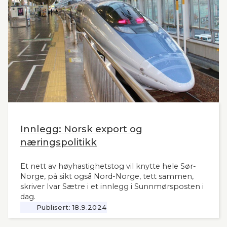
sekretær i Lyntogforum Vestlandsbanen
kronikken sin i Stavanger Aftenblad 26.11.2024.
Innlegg: Norsk export og
næringspolitikk
Et nett av høyhastighetstog vil knytte hele Sør-
Norge, på sikt også Nord-Norge, tett sammen,
skriver Ivar Sætre i et innlegg i Sunnmørsposten i
dag.
Publisert:
18.9.2024