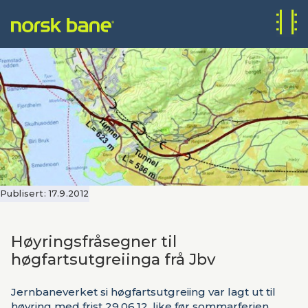
Publisert:
17.9.2012
Høyringsfråsegner til
høgfartsutgreiinga frå Jbv
Jernbaneverket si høgfartsutgreiing var lagt ut til
høyring med frist 29.06.12, like før sommarferien.