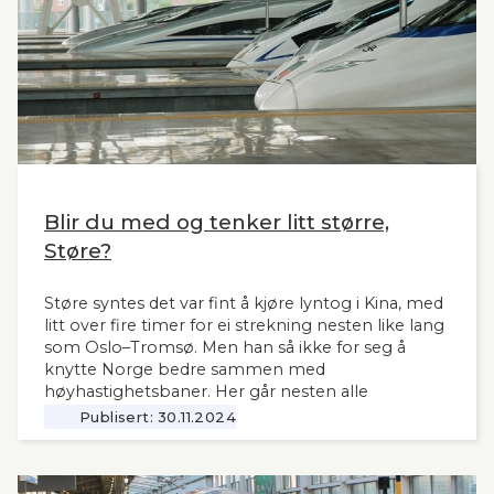
Blir du med og tenker litt større,
Støre?
Støre syntes det var fint å kjøre lyntog i Kina, med
litt over fire timer for ei strekning nesten like lang
som Oslo–Tromsø. Men han så ikke for seg å
knytte Norge bedre sammen med
høyhastighetsbaner. Her går nesten alle
jernbanemidlene til det sentrale Østlandet.
Publisert:
30.11.2024
Markedet, mulighetene og behovene for raske,
moderne tog i resten av landet har man tydeligvis
vanskelig for å se. Slik innleder lederne og