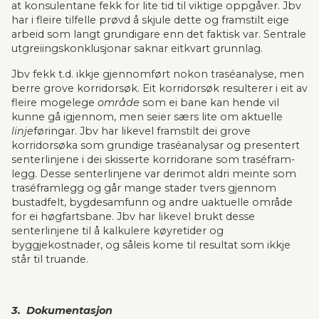
at konsulentane fekk for lite tid til viktige opp­gåver. Jbv 
har i fleire tilfelle prøvd å skjule dette og framstilt eige 
arbeid som langt grundigare enn det faktisk var. Sentrale 
utgreiingskonklusjonar saknar eitkvart grunn­lag.
Jbv fekk t.d. ikkje gjennomført nokon traséanalyse, men 
berre grove kor­ri­dor­søk. Eit korridor­søk resulterer i eit av 
fleire mogelege 
område
 som ei bane kan hende vil 
kunne gå igjennom, men seier særs lite om aktu­elle 
linje
­fø­ringar. Jbv har likevel fram­stilt dei grove 
korridorsøka som grundige traséanalysar og presentert 
senterlinjene i dei skisserte korridorane som trasé­fram­
legg. Desse senterlinjene var derimot aldri meinte som 
traséframlegg og går mange stader tvers gjennom 
bustadfelt, bygdesamfunn og andre uaktuelle område 
for ei høgfartsbane. Jbv har like­vel brukt desse 
senterlinjene til å kalkulere køyretider og 
byggjekostnader, og såleis kome til resultat som ikkje 
står til truande.
3.  Dokumentasjon