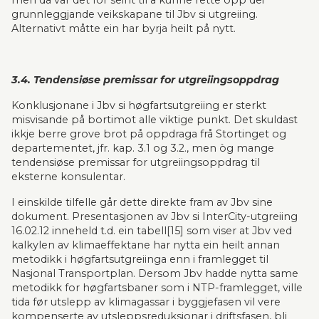
men då var det for seint til å kunne rette opp dei 
grunnleggjande veikskapane til Jbv si utgreiing. 
Alternativt måtte ein har byrja heilt på nytt.
3.4. Tendensiøse premissar for utgreiingsoppdrag
Konklusjonane i Jbv si høgfartsutgreiing er sterkt 
misvisande på bortimot alle viktige punkt. Det skuldast 
ikkje berre grove brot på oppdraga frå Stortinget og 
departementet, jfr. kap. 3.1 og 3.2., men òg mange 
tendensiøse premissar for utgreiingsoppdrag til 
eksterne konsulentar.
I einskilde tilfelle går dette direkte fram av Jbv sine 
dokument. Presentasjonen av Jbv si InterCity-utgreiing 
16.02.12 inneheld t.d. ein tabell[15] som viser at Jbv ved 
kalkylen av klimaeffektane har nytta ein heilt annan 
metodikk i høgfartsutgreiinga enn i framlegget til 
Nasjonal Transportplan. Dersom Jbv hadde nytta same 
metodikk for høgfartsbaner som i NTP-framlegget, ville 
tida før ut­slepp av klimagassar i byggjefasen vil vere 
kompenserte av utsleppsreduksjonar i driftsfasen, bli 