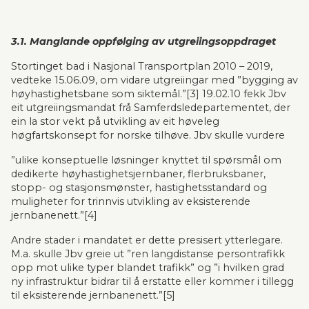
3.1. Manglande oppfølging av utgreiingsoppdraget
Stortinget bad i Nasjonal Transportplan 2010 – 2019, 
vedteke 15.06.09, om vidare utgreiingar med ”bygging av 
høyhastighetsbane som siktemål.”[3] 19.02.10 fekk Jbv 
eit utgreiingsmandat frå Sam­ferdsle­depar­tementet, der 
ein la stor vekt på utvikling av eit høveleg 
høgfartskonsept for norske tilhøve. Jbv skulle vurdere
”ulike konseptuelle løsninger knyttet til spørsmål om 
dedikerte høyhastighets­jernbaner, fler­bruksbaner, 
stopp- og stasjonsmønster, hastighetsstandard og 
muligheter for trinnvis utvikling av eksisterende 
jernbanenett.”[4]
Andre stader i mandatet er dette presisert ytterlegare. 
M.a. skulle Jbv greie ut ”ren langdistanse persontrafikk 
opp mot ulike typer blandet trafikk” og ”i hvilken grad 
ny infrastruktur bidrar til å erstatte eller kommer i tillegg 
til eksisterende jernbanenett.”[5]