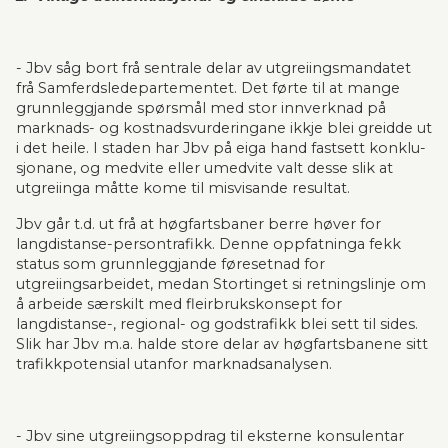
- Jbv såg bort frå sentrale delar av utgreiingsmandatet 
frå Samferdsledepartementet. Det førte til at mange 
grunnleggjande spørsmål med stor innverknad på 
mark­nads- og kost­nads­vurderin­gane ikkje blei greidde ut 
i det heile. I staden har Jbv på eiga hand fastsett kon­klu­
sjo­nane, og medvite eller umedvite valt desse slik at 
utgreiinga måtte kome til misvisande resultat.
Jbv går t.d. ut frå at høgfartsbaner berre høver for 
langdistanse-person­trafikk. Denne oppfat­ninga fekk 
status som grunnleggjande føresetnad for 
utgreiingsarbeidet, medan Stor­tinget si retningslinje om 
å arbeide særskilt med fleir­brukskonsept for 
langdistanse-, regional- og gods­trafikk blei sett til sides. 
Slik har Jbv m.a. halde store delar av høgfartsbanene sitt 
trafikkpoten­sial utan­for marknadsanalysen.
- Jbv sine utgreiingsoppdrag til eksterne konsulentar 