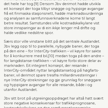
det heile har tog.[9] Dersom Jbv derimot hadde utvikla 
eit konsept der toga tilbyr snøgge og hyppige avgangar 
frå eit finmaska stasjonsnett, hadde marknadsvurde­ringa 
og analysen av samfunns­verknadene kome til langt 
betre resultat. Samstundes ville kost­nads­kalkylane vist 
store innsparingar av di ein ikkje lenger må drifte og 
halde vedlike nedslitne spor.
Særs stor ville vinstane blitt på det sentrale Austlandet. 
Jbv legg opp til to parallelle, nybygde baner, der toga 
på den eine – for InterCity-trafikken – vil køyre for sakte 
for å konkurrere med bil,[10] medan toga på den andre – 
for langdistanse-trafikken – vil køyre forbi store delar av 
mark­naden. Eit integrert konsept, der reisande i 
InterCity-området nyttar langdistansetog på høgfarts­
baner, vil derimot spare tresifra milliardinvesteringar i 
nye InterCity-strekningar og gje grunnlag for snøggare 
og hyppigare avgangar for alle reisande, både i og 
utanfor Austlandet.
Jbv sitt brot på utgreiingsoppdraget har altså hatt svært 
store negative konsekvensar for trafikk­prognosane, 