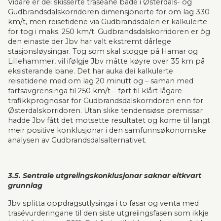
Vidare er dei skisserte traséane både i Østerdals- og 
Gudbrandsdalskorridoren dimensjonerte for om lag 330 
km/t, men reise­ti­dene via Gudbrandsdalen er kalkulerte 
for tog i maks. 250 km/t. Gud­brands­dalskorridoren er òg 
den einaste der Jbv har valt ekstremt dårlege 
stasjonsløysin­gar. Tog som skal stogge på Hamar og 
Lille­ham­mer, vil ifølgje Jbv måtte køyre over 35 km på 
eksis­te­rande bane. Det har auka dei kalkulerte 
reisetidene med om lag 20 minutt og – saman med 
farts­avgren­singa til 250 km/t – ført til klårt lågare 
trafikkprognosar for Gudbrandsdalskorridoren enn for 
Østerdals­korridoren. Utan slike tendensi­øse premissar 
hadde Jbv fått det motsette resultatet og kome til langt 
meir posi­tive konklusjonar i den samfunnsøkonomiske 
analysen av Gudbrandsdals­alter­nativet.
3.5. Sentrale utgreiingskonklusjonar saknar eitkvart 
grunnlag
Jbv splitta oppdragsutlysinga i to fasar og venta med 
trasévurderingane til den siste utgreiings­fasen som ikkje 