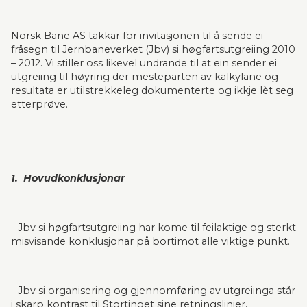
Norsk Bane AS takkar for invitasjonen til å sende ei 
fråsegn til Jernbane­verket (Jbv) si høgfarts­utgreiing 2010 
– 2012. Vi stiller oss likevel undrande til at ein sender ei 
utgreiing til høyring der mesteparten av kalkylane og 
resultata er utilstrekkeleg dokumenterte og ikkje lèt seg 
etterprøve.
1.  Hovudkonklusjonar
- Jbv si høgfartsutgreiing har kome til feilaktige og sterkt 
misvisande kon­klu­sjonar på bortimot alle viktige punkt.
- Jbv si organisering og gjennomføring av utgreiinga står 
i skarp kontrast til Stortinget sine ret­ningslinjer, 