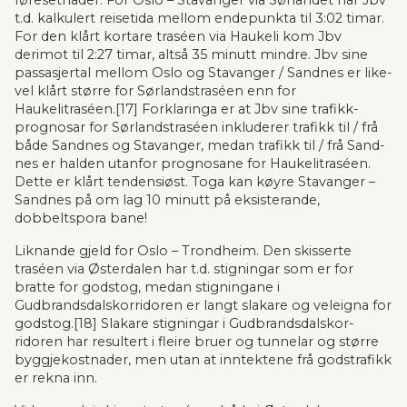
føresetnader. For Oslo – Stavanger via Sørlandet har Jbv 
t.d. kalkulert reisetida mel­lom endepunkta til 3:02 timar. 
For den klårt kortare traséen via Haukeli kom Jbv 
derimot til 2:27 timar, altså 35 minutt mindre. Jbv sine 
passasjertal mellom Oslo og Stavanger / Sandnes er like­
vel klårt større for Sørlandstraséen enn for 
Haukelitraséen.[17] Forklaringa er at Jbv sine trafikk­
progno­sar for Sørlands­traséen inkluderer trafikk til / frå 
både Sandnes og Stavanger, medan tra­­fikk til / frå Sand­
nes er halden utanfor prognosane for Haukelitraséen. 
Dette er klårt tendensiøst. Toga kan køyre Stavanger – 
Sandnes på om lag 10 minutt på eksisterande, 
dobbeltspora bane!
Liknande gjeld for Oslo – Trond­heim. Den skisserte 
traséen via Østerdalen har t.d. stig­nin­gar som er for 
bratte for godstog, medan stigningane i 
Gudbrandsdalskorri­do­ren er langt sla­kare og vel­eigna for 
gods­tog.[18] Slakare stigningar i Gudbrandsdalskor­
ridoren har resultert i fleire bruer og tunnelar og større 
byggjekostnader, men utan at inntektene frå godstrafikk 
er rekna inn.