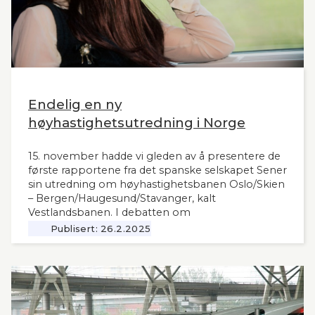
Endelig en ny
høyhastighetsutredning i Norge
15. november hadde vi gleden av å presentere de
første rapportene fra det spanske selskapet Sener
sin utredning om høyhastighetsbanen Oslo/Skien
– Bergen/Haugesund/Stavanger, kalt
Vestlandsbanen. I debatten om
høyhastighetsbaner i Norge har man savnet et
Publisert:
26.2.2025
nytt og oppdatert grunnlag, siden tidligere,
omfattende utredninger nå ligger 12 år tilbake i
tid. Seners utredning vil derfor være interessant
også for andre aktuelle høyhastighetsbaner i
Norge og til våre naboland.