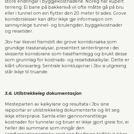
store endringar i byggjekostnadene. Noreg har kupert 
terreng. Ei bane på bakkenivå vil ofte måtte gå på bru 
eller i tunnel om ein flytter den 20 meter til sides. Grove 
korridorskisser kan difor ikkje gje informasjon om 
sannsynlege tunnel- og brulengder, byggjekostnader 
og reisetider.
Jbv har likevel fram­stilt dei grove korridorsøka som 
grundige traséanalysar, presentert senter­linjene i dei 
skisserte korridorane som trasé­framlegg og brukt desse 
som grunnlag for kostnads­- og reisetidskalkylar. Dette er 
klårt uforsvarleg. Sentrale konklusjonar i Jbv si utgreiing 
står ikkje til truande.
3.6. Utilstrekkeleg dokumentasjon
Mesteparten av kalkylane og resultata i Jbv sine 
rapportar er utilstrekkeleg dokumenterte og lèt seg 
ikkje etterprøve. Samla eller gjennomsnittlege 
kostnader for tunnelar og bruer er ikkje gjort greie for, ei 
heller dei summane som inngår den 