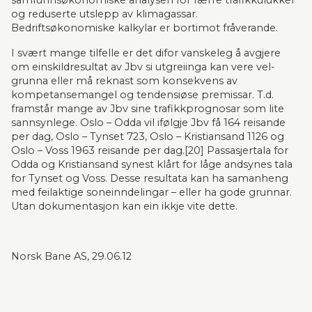
samfunnsøkonomiske analysen for færre trafikk­ulukker 
og reduserte utslepp av klimagassar. 
Bedriftsøkonomiske kalkylar er bortimot fråverande.
I svært mange tilfelle er det difor vanskeleg å avgjere 
om einskildresultat av Jbv si utgreiinga kan vere vel­
grunna eller må reknast som konsekvens av 
kompetansemangel og tendensiøse premissar. T.d. 
framstår mange av Jbv sine trafikkprognosar som lite 
sannsynlege. Oslo – Odda vil ifølgje Jbv få 164 rei­sande 
per dag, Oslo – Tynset 723, Oslo – Kristiansand 1126 og 
Oslo – Voss 1963 reisande per dag.[20] Passasjertala for 
Odda og Kristi­an­sand synest klårt for låge andsynes tala 
for Tynset og Voss. Desse resultata kan ha samanheng 
med feilaktige soneinndelingar – eller ha gode grun­nar. 
Utan dokumen­tasjon kan ein ikkje vite dette.
Norsk Bane AS, 29.06.12