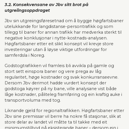
3.2. Konsekvensane av Jbv sitt brot på 
utgreiingsoppdraget
Jbv sin utgreiingsføresetnad om å byggje høgfartsbaner 
utelukkande for langdistanse-persontra­fikk og som 
tillegg til baner for annan trafikk har medverka sterkt til 
negative konklusjonar i nytte-kostnads-analysen. 
Høgfartsbaner etter eit slikt konsept vil krevje store 
investeringar utan å løyse viktige utfordringar for 
samferdsla i Noreg.
Godstogtrafikken vil framleis bli avvikla på gamle og 
stort sett einspora baner og vere prega av låg 
regularitet, høge kostnader og svak konkurranseevne. 
Dersom Jbv derimot hadde vurdert konsept der 
godstoga køyrer på ny bane, ville analysane vist både 
låge kostnader, påliteleg framføring og ein kraftig auke i 
transportvoluma med tog.
Liknande gjeld for regionaltrafikken. Høgfartsbaner etter 
Jbv sine premissar vil berre ha nokre få sta­sjonar, slik at 
store delar av landet vil måtte ta til takke med eit 
minimumstilbod på eksis­te­rande baner – dersom ein i 