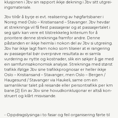
klusjonen i Jbv sin rapport ikkje dekning i Jbv sitt utgrei­
ings­materiale.
Jbv tilrår å byrje ei evt. realisering av høgfartsbaner i 
Noreg med Oslo – Kristiansand – Sta­van­ger. Jbv hevdar 
at strekninga vil få flest passasjerar og at passasjertalet i 
seg sjølv kan vere eit tilstrek­ke­leg kriterium for å 
prioritere denne strekninga framfor andre. Denne 
påstanden er ikkje heimla i nokon del av Jbv si utgreiing. 
Jbv har ikkje lagt fram noko som tilseier at ei ran­gering 
av passasjertal bør overprøve resultata av ei samla 
vurdering av nytte og kostnader, slik ein søkjer å gje med 
ein samfunnsøkonomisk analyse. Strekninga med størst 
trafikk ifølgje Jbv sine trafikkprognosar er heller ikkje 
Oslo – Kristiansand – Stavanger, men Oslo – Bergen / 
Hau­gesund / Stavanger via Haukeli, same om ein 
samanliknar talet på reisande eller persontrafikk per km 
bane.[2] Ein av Jbv sine hovudkonklu­sjonar er altså kon­
struert og klårt mis­vi­sande.
- Oppdragslysinga i to fasar og feil organisering førte til 