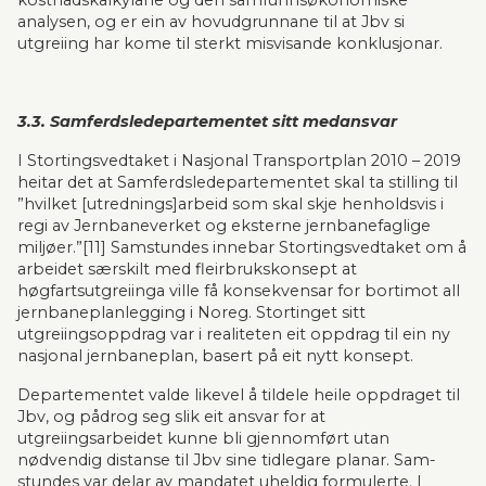
kostnadskalkylane og den samfunnsøkonomiske 
analysen, og er ein av hovudgrun­nane til at Jbv si 
utgreiing har kome til sterkt misvisande konklusjonar.
3.3. Samferdsledepartementet sitt medansvar
I Stortingsvedtaket i Nasjonal Transportplan 2010 – 2019 
heitar det at Samferdsledepartementet skal ta stilling til 
”hvilket [utrednings]arbeid som skal skje henholdsvis i 
regi av Jernbaneverket og eks­terne jernbanefaglige 
miljøer.”[11] Samstundes innebar Stortingsvedtaket om å 
arbeidet særskilt med fleirbrukskonsept at 
høgfartsutgreiinga ville få konsekvensar for bortimot all 
jernbaneplan­legging i Noreg. Stortinget sitt 
utgreiingsoppdrag var i realiteten eit oppdrag til ein ny 
nasjonal jernbane­plan, basert på eit nytt konsept.
Departementet valde likevel å tildele heile oppdraget til 
Jbv, og pådrog seg slik eit ansvar for at 
utgreiingsarbeidet kunne bli gjennomført utan 
nødvendig distanse til Jbv sine tidlegare planar. Sam­
stundes var delar av mandatet uheldig formulerte. I 