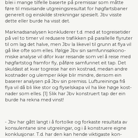
blei i mange tilfelle baserte på pre­missar som måtte 
føre til misvisande utgreiingsresultat for høgfartsbaner 
generelt og einskilde strek­nin­gar spesielt. Jbv visste 
dette eller burde ha visst det.
Marknadsanalysen konkluderer t.d. med at togreisetider 
på vel to timer vil redusere tra­fikken på parallelle flyruter 
til om lag det halve, men Jbv la likevel til grunn at flya vil 
gå like ofte som elles. Ifølgje Jbv sin samfunnsøko­no­
miske ana­lyse vil difor kvar reisande som vel å reise med 
høg­fartstog framfor fly, påføre samfunnet eit tap. Det 
skuldast at kvar togreise har ein kost­nad, medan andre 
kostnader og ulemper ikkje blir mindre, dersom ein 
baserer analysen på Jbv sin pre­miss. Luftureininga frå 
flya vil då bli like stor og flyselskapa vil ha like høge kost­
na­der som elles. [1] Slik har Jbv konstruert tap der ein 
burde ha rekna med vinst!
- Jbv har gått langt i å for­tolke og forkaste resultata av 
konsulentane sine utgreiingar, og i å kon­struere eigne 
konklu­sjo­nar. T.d. har den kan hende viktigaste kon­