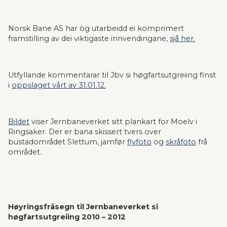
Norsk Bane AS har òg utarbeidd ei komprimert 
framstilling av dei viktigaste innvendingane, 
sjå her.
Utfyllande kommentarar til Jbv si høgfartsutgreiing finst 
i 
oppslaget vårt av 31.01.12.
Bildet
 viser Jernbaneverket sitt plankart for Moelv i 
Ringsaker. Der er bana skissert tvers over 
bustadområdet Slettum, jamfør 
flyfoto
 og 
skråfoto
 frå 
området.
Høyringsfråsegn til Jernbaneverket si 
høgfartsutgreiing 2010 – 2012