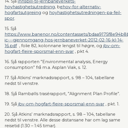
14. Sjå 
innspill-til-jernbaneverkets-
hoyhastighetsutredning
, b
ehov-for-alternativ-
hogfartsutgreiing
 og 
hoyhastighetsutredningen-pa-feil-
spor
.
15. Sjå 
https://www.banenor.no/contentassets/bdaa9175f8e94b8
ic---gjennomgang-hos-jernbaneverket-2012-02-16-kl-14-
16.pdf
  , folie 82, kolonnane lengst til høgre, og 
jbv-om-
hogfart-fleire-sporsmal-enn-svar
 , pkt 4.
16. Sjå rapporten ”Environmental analysis, Energy 
consumption” frå m.a. Asplan Viak, s. 12.
17. Sjå Atkins’ marknadsrapport, s. 98 – 104, tabellane 
nedst til venstre.
18. Sjå Rambølls trasérapport, ”Alignment Plan Profile”.
19. Sjå 
jbv-om-hogfart-fleire-sporsmal-enn-svar
 , pkt. 1.
20. Sjå Atkins’ marknadsrapport, s. 98 – 104, tabellane 
nedst til venstre. Alle desse distansane har om lag same 
reisetid (1:30 – 1:45 timar).