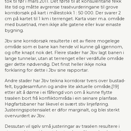
tok til før i mars 2011. Det førte til at konsulentane fekk 
lite tid og måtte avgrense trasévurderingane til grove 
kor­ri­dor­søk på kart i målestokk 1 : 50 000. Der svarer 2 
cm på kartet til 1 km i terrenget. Karta viser m.a. område 
med busetnad, men ikkje alle gatene eller kvar einaste 
bygning.
Jbv sine korridor­søk resulterte i eit av fleire mogelege 
område som ei bane kan hende vil kunne gå igjen­nom, 
og ofte knapt nok det. Fleire stader har Jbv lagt banen i 
lange tunnelar, utan at terren­get eller verdifulle område 
gjer dette nødvendig. Det finst heller ikkje noka 
forklaring for dette i Jbv sine rap­por­tar.
Andre stader har Jbv teikna korridorar tvers over bu­stad­
felt, bygde­sam­funn og andre lite aktuelle område,[19] 
etter alt å døme i ei fåfengd von om å kunne flytte 
traséen bort frå konfliktområda i ein sei­nare planfase. 
Høgfartsbaner har likevel ei svært stiv linjeføring. 
Justeringspotensialet er difor margi­nalt, og blei sterkt 
overvurdert av Jbv.
Dessutan vil sjølv små justeringar av traséen resultere i 