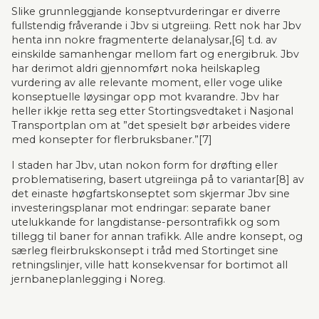
Slike grunnleggjande konseptvurderingar er diverre 
fullstendig fråverande i Jbv si utgreiing. Rett nok har Jbv 
henta inn nokre fragmenterte delanalysar,[6] t.d. av 
einskilde samanhengar mellom fart og energi­bruk. Jbv 
har derimot aldri gjennomført noka heilskapleg 
vurdering av alle rele­vante mo­ment, eller voge ulike 
konseptuelle løysingar opp mot kvarandre. Jbv har 
heller ikkje retta seg etter Stortingsvedtaket i Nasjonal 
Transportplan om at ”det spesielt bør arbeides videre 
med konsepter for flerbruks­baner.”[7]
I staden har Jbv, utan nokon form for drøfting eller 
problematisering, basert utgreiinga på to vari­antar[8] av 
det einaste høgfartskonseptet som skjermar Jbv sine 
investe­ringsplanar mot endringar: separate baner 
utelukkande for langdistanse-persontrafikk og som 
tillegg til baner for annan tra­fikk. Alle andre konsept, og 
særleg fleirbrukskonsept i tråd med Stortinget sine 
retningslinjer, ville hatt konsekvensar for bortimot all 
jernbaneplanlegging i Noreg.