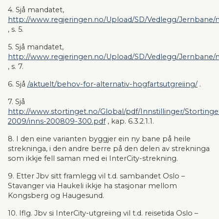
4. Sjå mandatet, 
http://www.regjeringen.no/Upload/SD/Vedlegg/Jernbane/
, s. 5.
5. Sjå mandatet, 
http://www.regjeringen.no/Upload/SD/Vedlegg/Jernbane/
, s. 7.
6. Sjå 
/aktuelt/behov-for-alternativ-hogfartsutgreiing/
 .
7. Sjå 
http://www.stortinget.no/Global/pdf/Innstillinger/Storting
2009/inns-200809-300.pdf
 , kap. 6.3.2.1.1.
8. I den eine varianten byggjer ein ny bane på heile 
strekninga, i den andre berre på den delen av strekninga 
som ikkje fell saman med ei InterCity-strekning.
9. Etter Jbv sitt framlegg vil t.d. sambandet Oslo – 
Stavanger via Haukeli ikkje ha stasjonar mellom 
Kongsberg og Hauge­sund.
10. Iflg. Jbv si InterCity-utgreiing vil t.d. reisetida Oslo – 